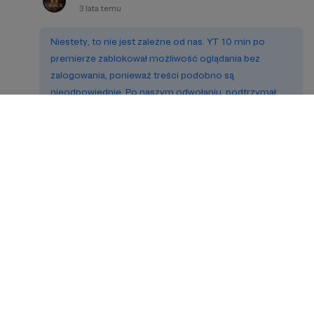
3 lata temu
Niestety, to nie jest zależne od nas. YT 10 min po
premierze zablokował możliwość oglądania bez
zalogowania, ponieważ treści podobno są
nieodpowiednie. Po naszym odwołaniu, podtrzymał
swoją absurdalna decyzję. Niestety
Mateusz Zawada
3 lata temu
Bede ogladal po pracy. Co do tematu mocne przesłanie.
Dałoby się zmienić godzinę emisji na wcześniejszą? :)
Konto usunięte
3 lata temu