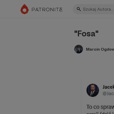
"Fosa"
Marcin Ogdow