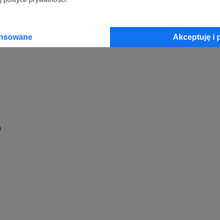
 Ogdowski
Zobacz 
ansowane
Akceptuję i 
a