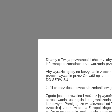
Dbamy o Twoją prywatność i chcemy, abyś 
informacje o zasadach przetwarzania pr
Aby wyrazić zgody na korzystanie z techn
przechowywanie przez Crowd8 sp. z o.o.
Zaporoże
Jacek Siew
DO SERWISU.
Jeśli chcesz dostosować lub zmienić sw
Udostępnij
Zgoda jest dobrowolna i możesz ją wyc
sprostowania, usunięcia lub ograniczeni
końcowym. Pamiętaj, że w zależności od
trzecich tj. z państw spoza Europejskie
celów przetwarzania znajdują się w naszej