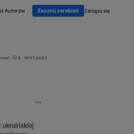
od Autorów
Zacznij zarabiać
Zaloguj się
onów!
·
0
·
18.07.2023