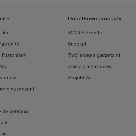
nite
Dodatkowe produkty
iała
MCN Patronite
Patronite
Suppi.pl
 Patronite?
Twój sklep z gadżetami
dzy
Zniżki dla Patronów
Twórców
Projekt AI
rcie na prezent
y do pobrania
spół
nas