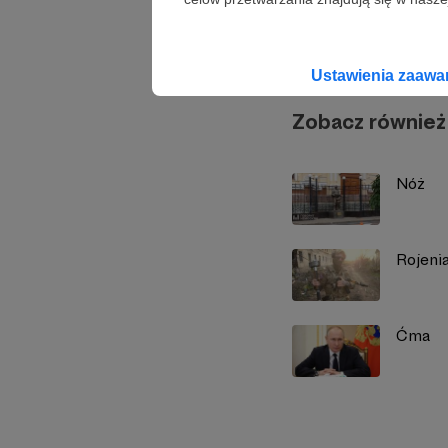
Marcin
Ustawienia zaaw
Zobacz również
Nóż
Rojeni
Ćma