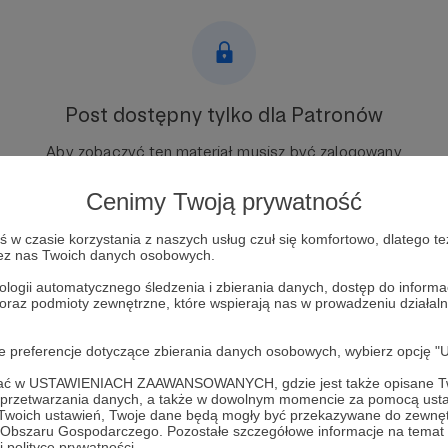
Post dostępny tylko dla Patronów
Aby zobaczyć ten materiał musisz być zalogowany
Cenimy Twoją prywatność
Zostań Patronem
w czasie korzystania z naszych usług czuł się komfortowo, dlatego te
Zaloguj się
zez nas Twoich danych osobowych.
ologii automatycznego śledzenia i zbierania danych, dostęp do inform
 oraz podmioty zewnętrzne, które wspierają nas w prowadzeniu dział
iera
Walery Załużny
Bernard Law Montgomery
"Międzyrzecze. Cena 
oje preferencje dotyczące zbierania danych osobowych, wybierz op
ofać w USTAWIENIACH ZAAWANSOWANYCH, gdzie jest także opisane Tw
a przetwarzania danych, a także w dowolnym momencie za pomocą usta
 Twoich ustawień, Twoje dane będą mogły być przekazywane do zewnę
go Obszaru Gospodarczego. Pozostałe szczegółowe informacje na temat
 polityce prywatności.