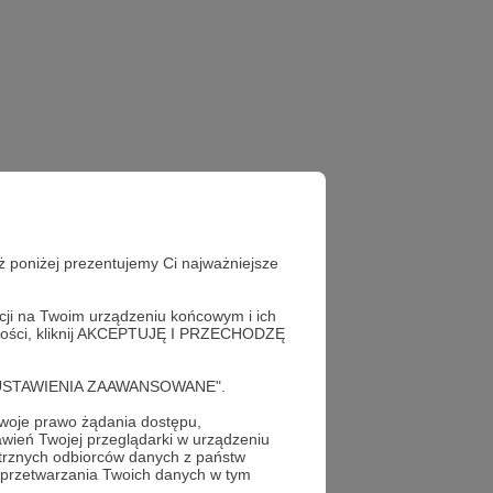
ż poniżej prezentujemy Ci najważniejsze
acji na Twoim urządzeniu końcowym i ich
alności, kliknij AKCEPTUJĘ I PRZECHODZĘ
przetrwania"
cję "USTAWIENIA ZAAWANSOWANE".
oje prawo żądania dostępu,
wień Twojej przeglądarki w urządzeniu
trznych odbiorców danych z państw
 przetwarzania Twoich danych w tym