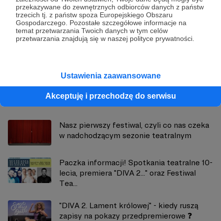
przekazywane do zewnętrznych odbiorców danych z państw
trzecich tj. z państw spoza Europejskiego Obszaru
Teatr Kamila Maćkowiaka
Gospodarczego. Pozostałe szczegółowe informacje na
temat przetwarzania Twoich danych w tym celów
przetwarzania znajdują się w naszej polityce prywatności.
Zobacz profil autora
Ustawienia zaawansowane
Zobacz również
Akceptuję i przechodzę do serwisu
Nasz pierwszy festiwal, czyli co nas czeka
w nadchodzącym sezonie teatralnym
Paczka informacji! Spotkania teatralne 10-
lecia, premiera "DIVA 2..." oraz Festiwal
Tea...
"DIVA 2. Lament królowej" - kiedy ruszą
zapisy na pokazy przedpremierowe ❓