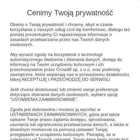
Cenimy Twoją prywatność
Post dostępny tylko dla Patronów
Dbamy o Twoją prywatność i chcemy, abyś w czasie
korzystania z naszych usług czuł się komfortowo, dlatego też
Aby zobaczyć ten materiał musisz być zalogowany
poniżej prezentujemy Ci najważniejsze informacje o
zasadach przetwarzania przez nas Twoich danych
osobowych.
Zostań Patronem
Aby wyrazić zgody na korzystanie z technologii
automatycznego śledzenia i zbierania danych, dostęp do
Zaloguj się
informacji na Twoim urządzeniu końcowym i ich
przechowywanie przez Crowd8 sp. z o.o. oraz podmioty
zewnętrzne, które wspierają nas w prowadzeniu działalności,
kliknij AKCEPTUJĘ I PRZECHODZĘ DO SERWISU.
Teatr Kamila Maćkowiaka
sezon teatralny 2023/2024
Diva 2
Jeśli chcesz dostosować lub zmienić swoje preferencje
Diva Show
diva 2 lament królowej
backstage
dotyczące zbierania danych osobowych, wybierz opcję
"USTAWIENIA ZAAWANSOWANE".
Zgoda jest dobrowolna i możesz ją wycofać w
Udostępnij
USTAWIENIACH ZAAWANSOWANYCH, gdzie jest także
opisane Twoje prawo żądania dostępu, sprostowania,
usunięcia lub ograniczenia przetwarzania danych, a także w
dowolnym momencie za pomocą ustawień Twojej
przeglądarki w urządzeniu końcowym. Pamiętaj, że w
zależności od Twoich ustawień, Twoje dane będą mogły być