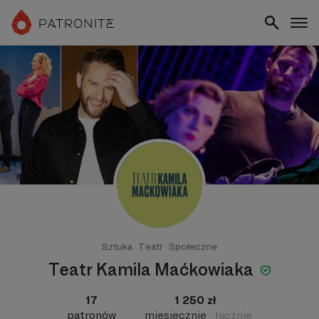
Sztuka
Teatr
Społeczne
Teatr Kamila Maćkowiaka
17
1 250 zł
patronów
miesięcznie
łącznie