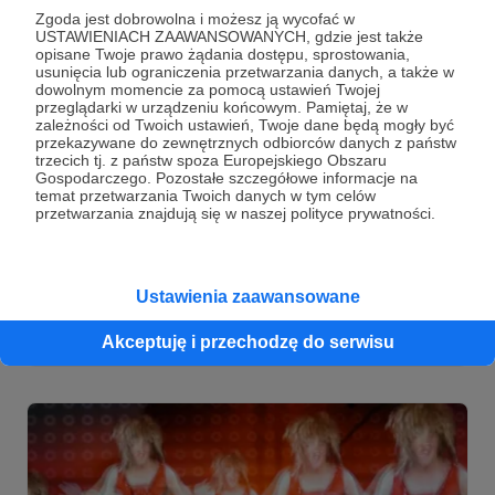
Zgoda jest dobrowolna i możesz ją wycofać w
USTAWIENIACH ZAAWANSOWANYCH, gdzie jest także
opisane Twoje prawo żądania dostępu, sprostowania,
usunięcia lub ograniczenia przetwarzania danych, a także w
dowolnym momencie za pomocą ustawień Twojej
przeglądarki w urządzeniu końcowym. Pamiętaj, że w
28.08.2023
Komentarze: 5
●
zależności od Twoich ustawień, Twoje dane będą mogły być
przekazywane do zewnętrznych odbiorców danych z państw
trzecich tj. z państw spoza Europejskiego Obszaru
Najważniejszy element scenografii do
Gospodarczego. Pozostałe szczegółowe informacje na
"DIVY 2..." w progresie! 🎭
temat przetwarzania Twoich danych w tym celów
przetwarzania znajdują się w naszej polityce prywatności.
Zbieramy dla Was ciągle małe "smaczki" z przygotowań do
premiery drugiej części spektaklu "Diva Show", która - jak
już wiecie - będzie nosić tytuł "DIVA 2, czyli lament
królowej". Póki co - lamentu (jeszcze) nie ma, jest za to
ciężka praca całej Fundacji i jej coraz bardziej widoczne
Teatr Kamila Maćkowiaka
sezon teatralny 2023/2024
Ustawienia zaawansowane
efekty! 😍
Diva 2
+3
Akceptuję i przechodzę do serwisu