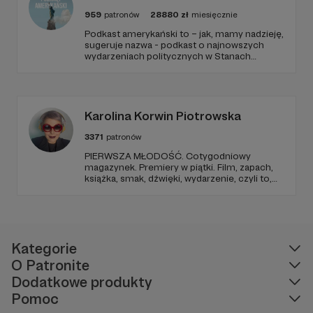
959
patronów
28880
zł
miesięcznie
Podkast amerykański to – jak, mamy nadzieję,
sugeruje nazwa - podkast o najnowszych
wydarzeniach politycznych w Stanach
Zjednoczonych, ale także szerszych
zjawiskach społecznych i kulturowych.
Karolina Korwin Piotrowska
3371
patronów
PIERWSZA MŁODOŚĆ. Cotygodniowy
magazynek. Premiery w piątki. Film, zapach,
książka, smak, dźwięki, wydarzenie, czyli to,
co wzbudza we mnie emocje i zostaje w
głowie pod koniec dnia. Ubarwiony dźwiękami
jak w radiowym teatrze, pomysł na to, jak
ogarnąć rzeczywistość.
Kategorie
O Patronite
Dodatkowe produkty
Pomoc