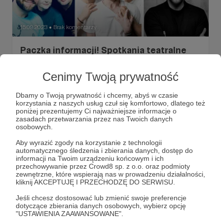
15.09.2023
Brak komentarzy
●
Paczka informacji! Spotkania teatralne
10-lecia, premiera "DIVA 2..." oraz Festiwal
Teatru Kameralnego 🎉
Cenimy Twoją prywatność
10. sezon Teatru Kamila Maćkowiaka zaczynamy już za
tydzień! 🥳 Już dziś zapraszamy Was serdecznie na
Dbamy o Twoją prywatność i chcemy, abyś w czasie
pierwsze trzy wydarzenia z cyklu SPOTKAŃ
korzystania z naszych usług czuł się komfortowo, dlatego też
TEATRALNYCH 10-lecia i na wspólne toasty, którymi
poniżej prezentujemy Ci najważniejsze informacje o
będziemy świętować ten wyjątkowy jubileusz. Uwaga! W
Teatr Kamila Maćkowiaka
festiwal teatralny
zasadach przetwarzania przez nas Twoich danych
poście znajdziecie paczkę wszystkich informacji
osobowych.
dotyczących zbliżającej się premiery "Diva 2..." oraz
sezon teatralny 2023/2024
+3
Festiwalu Teatru Kameralnego 🎭
Aby wyrazić zgody na korzystanie z technologii
automatycznego śledzenia i zbierania danych, dostęp do
informacji na Twoim urządzeniu końcowym i ich
przechowywanie przez Crowd8 sp. z o.o. oraz podmioty
zewnętrzne, które wspierają nas w prowadzeniu działalności,
kliknij AKCEPTUJĘ I PRZECHODZĘ DO SERWISU.
Jeśli chcesz dostosować lub zmienić swoje preferencje
dotyczące zbierania danych osobowych, wybierz opcję
"USTAWIENIA ZAAWANSOWANE".