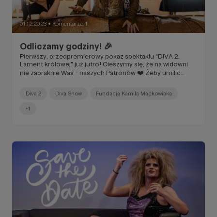
01.12.2023
Komentarze: 1
●
Odliczamy godziny! 🎉
Pierwszy, przedpremierowy pokaz spektaklu "DIVA 2.
Lament królowej" już jutro! Cieszymy się, że na widowni
nie zabraknie Was - naszych Patronów ❤️ Żeby umilić
Wam czas oczekiwania na grudniowe spotkanie z naszą
Divą, dzielimy się z Wami dzisiaj małym backstagem z
Diva 2
Diva Show
Fundacja Kamila Maćkowiaka
oficjalnej sesji zdjęciowej do spektaklu 📸
+1