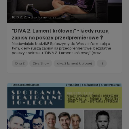
16.10.2023
Brak komentarzy
●
"DIVA 2. Lament królowej" - kiedy ruszą
zapisy na pokazy przedpremierowe ❓
Nastawiajcie budziki! Spieszymy do Was z informacją o
tym, kiedy ruszą zapisy na przedpremierowe, bezpłatne
pokazy spektaklu "DIVA 2. Lament królowej" (oraz
sprzedaż biletów na pojedyncze spektakle Festiwalu
Teatru Kameralnego) 📅
Diva 2
Diva Show
diva 2 lament królowej
+2