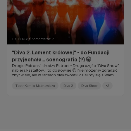
11.07.2023
Komentarze: 2
●
"Diva 2. Lament królowej" - do Fundacji
przyjechała... scenografia (?) 🤫
Drogie Patronki, drodzy Patroni - Druga część "Diva Show"
nabiera kształtów. I to dosłownie 😉 Nie możemy zdradzić
zbyt wiele, ale w ramach ciekawostki dzielimy się z Wami
nagraniem z ostatnich dni w Fundacji 🎥
Teatr Kamila Maćkowiaka
Diva 2
Diva Show
+2