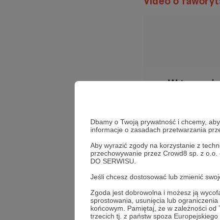
Video o fawory
W tym mie
Aby z
Dbamy o Twoją prywatność i chcemy, abyś 
informacje o zasadach przetwarzania pr
Aby wyrazić zgody na korzystanie z techn
przechowywanie przez Crowd8 sp. z o.o.
DO SERWISU.
Jeśli chcesz dostosować lub zmienić sw
Co możecie po
Zgoda jest dobrowolna i możesz ją wyc
sprostowania, usunięcia lub ograniczeni
Obszerną i szcz
końcowym. Pamiętaj, że w zależności od
trzecich tj. z państw spoza Europejskie
la-vuelta-zapowi