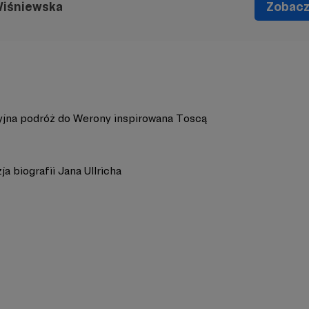
Wiśniewska
Zobacz 
jna podróż do Werony inspirowana Toscą
a biografii Jana Ullricha