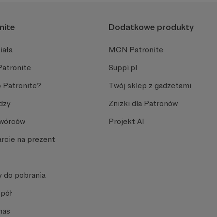
nite
Dodatkowe produkty
iała
MCN Patronite
Patronite
Suppi.pl
 Patronite?
Twój sklep z gadżetami
dzy
Zniżki dla Patronów
Twórców
Projekt AI
rcie na prezent
y do pobrania
spół
nas