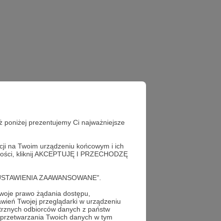
ż poniżej prezentujemy Ci najważniejsze
acji na Twoim urządzeniu końcowym i ich
alności, kliknij AKCEPTUJĘ I PRZECHODZĘ
cję "USTAWIENIA ZAAWANSOWANE".
oje prawo żądania dostępu,
wień Twojej przeglądarki w urządzeniu
stamarta.pl/vive-
trznych odbiorców danych z państw
 przetwarzania Twoich danych w tym