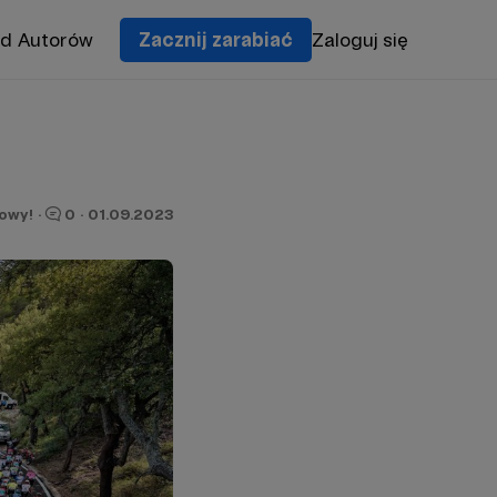
od Autorów
Zacznij zarabiać
Zaloguj się
owy!
·
0
·
01.09.2023