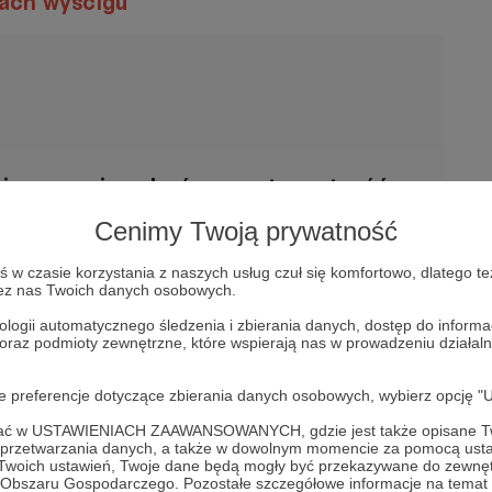
tach wyścigu
jscu powinna być zewnętrzna treść
obaczyć treść musisz zmienić ustawienia
Cenimy Twoją prywatność
polityki prywatności
w czasie korzystania z naszych usług czuł się komfortowo, dlatego te
zez nas Twoich danych osobowych.
ologii automatycznego śledzenia i zbierania danych, dostęp do inform
 oraz podmioty zewnętrzne, które wspierają nas w prowadzeniu dział
oje preferencje dotyczące zbierania danych osobowych, wybierz op
czytać?
ofać w USTAWIENIACH ZAAWANSOWANYCH, gdzie jest także opisane Tw
a przetwarzania danych, a także w dowolnym momencie za pomocą usta
egółową zapowiedź wyścigu -->
https://www.periodi
 Twoich ustawień, Twoje dane będą mogły być przekazywane do zewnę
go Obszaru Gospodarczego. Pozostałe szczegółowe informacje na temat
edz-vuelta-a-espana-2023/