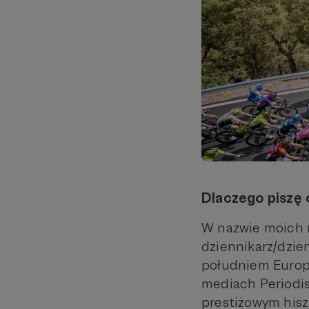
Dlaczego piszę 
W nazwie moich m
dziennikarz/dzien
południem Europy
mediach Periodis
prestiżowym his