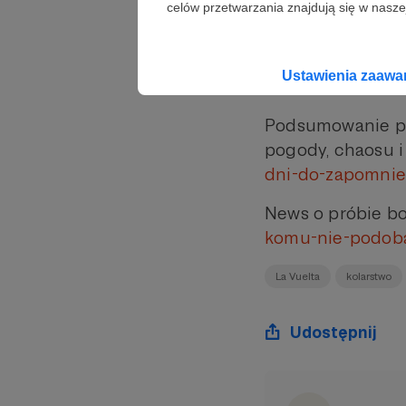
celów przetwarzania znajdują się w naszej
Wywiad z Xabiere
>
https://www.pe
Ustawienia zaaw
biomechanikiem-
Podsumowanie pie
pogody, chaosu i
dni-do-zapomnie
News o próbie bo
komu-nie-podoba
La Vuelta
kolarstwo
Udostępnij