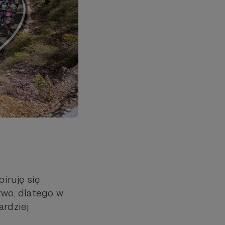
piruję się
two, dlatego w
ardziej