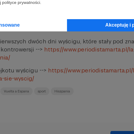
 polityce prywatności.
m Murielem, dyrektorem sportowym w drużynie Mo
riodistamarta.pl/la-vuelta-2023-wywiad-z-xabier
ansowane
Akceptuję i 
i-trenerem-w-druzynie-movistar/
rwszych dwóch dni wyścigu, które stały pod zna
 kontrowersji -->
https://www.periodistamarta.pl/l
nia/
jkotu wyścigu -->
https://www.periodistamarta.pl/
-sie-wyscig/
Vuelta a Espana
sport
Hiszpania