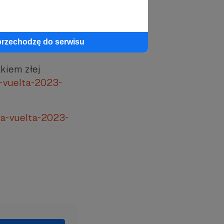
vistar --
em-murielem-
przechodzę do serwisu
kiem złej
a-vuelta-2023-
la-vuelta-2023-