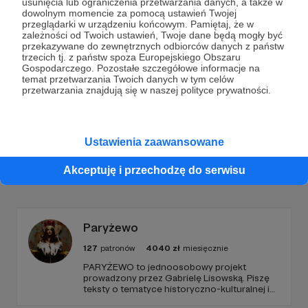
Dołącz do grona Patronów!
usunięcia lub ograniczenia przetwarzania danych, a także w
dowolnym momencie za pomocą ustawień Twojej
przeglądarki w urządzeniu końcowym. Pamiętaj, że w
Wesprzyj działalność Autora
Marta Wiśniewska
już
zależności od Twoich ustawień, Twoje dane będą mogły być
przekazywane do zewnętrznych odbiorców danych z państw
teraz!
trzecich tj. z państw spoza Europejskiego Obszaru
Gospodarczego. Pozostałe szczegółowe informacje na
temat przetwarzania Twoich danych w tym celów
przetwarzania znajdują się w naszej polityce prywatności.
Zostań Patronem
Ustawienia zaawansowane
Promowani autorzy
Akceptuję i przechodzę do serwisu
Paryżewo
127
patronów
4040
zł
miesięcznie
PARYŻEWO to jednoosobowy projekt
prowadzony przez Gabrielę Lisowską. Piszę
teksty o tematyce historyczno-kulturalnej i
społecznej, tworzę dwa podcasty –