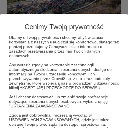
01.09.2023
Brak komentarzy
●
Cenimy Twoją prywatność
Trwa wyścig Vuelta a Espana 2023
Trwa wyścig Vuelta a Espana - jeden z najważniejszych
Dbamy o Twoją prywatność i chcemy, abyś w czasie
kolarskich wyścigów na świecie i zarazem ostatni z tzw.
korzystania z naszych usług czuł się komfortowo, dlatego też
wielkich tourów. W mediach Periodistach Marta możecie
poniżej prezentujemy Ci najważniejsze informacje o
czytać i oglądać wiele publikacji o tym wydarzeniu.
zasadach przetwarzania przez nas Twoich danych
La Vuelta
kolarstwo
Vuelta a Espana
+2
osobowych.
Aby wyrazić zgody na korzystanie z technologii
automatycznego śledzenia i zbierania danych, dostęp do
informacji na Twoim urządzeniu końcowym i ich
przechowywanie przez Crowd8 sp. z o.o. oraz podmioty
zewnętrzne, które wspierają nas w prowadzeniu działalności,
kliknij AKCEPTUJĘ I PRZECHODZĘ DO SERWISU.
Jeśli chcesz dostosować lub zmienić swoje preferencje
dotyczące zbierania danych osobowych, wybierz opcję
"USTAWIENIA ZAAWANSOWANE".
Zgoda jest dobrowolna i możesz ją wycofać w
USTAWIENIACH ZAAWANSOWANYCH, gdzie jest także
opisane Twoje prawo żądania dostępu, sprostowania,