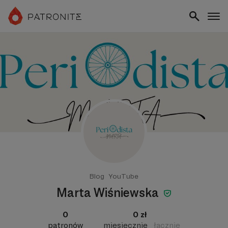
Blog
YouTube
Marta Wiśniewska
0
0 zł
patronów
miesięcznie
łącznie