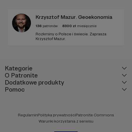
PARYŻEWO i TW: LISOWSKA oraz regularnie
publikuję treści na Instagramie.
Krzysztof Mazur. Geoekonomia
136
patronów
8300
zł
miesięcznie
Rozkminy o Polsce i świecie. Zaprasza
Krzysztof Mazur.
Kategorie
O Patronite
Dodatkowe produkty
Pomoc
Regulamin
Polityka prywatności
Patronite Commons
Warunki korzystania z serwisu