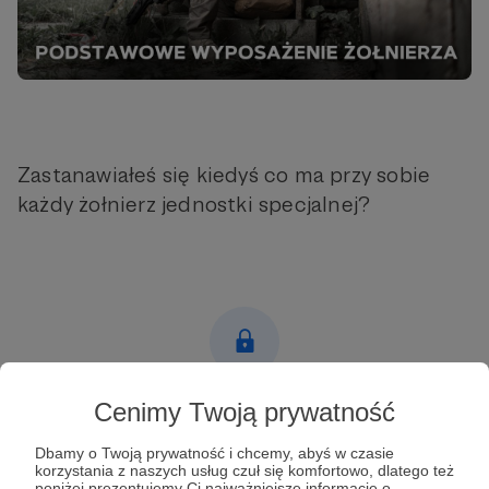
Zastanawiałeś się kiedyś co ma przy sobie
każdy żołnierz jednostki specjalnej?
Post dostępny tylko dla Patronów
Cenimy Twoją prywatność
Aby zobaczyć ten materiał musisz być zalogowany
Dbamy o Twoją prywatność i chcemy, abyś w czasie
korzystania z naszych usług czuł się komfortowo, dlatego też
poniżej prezentujemy Ci najważniejsze informacje o