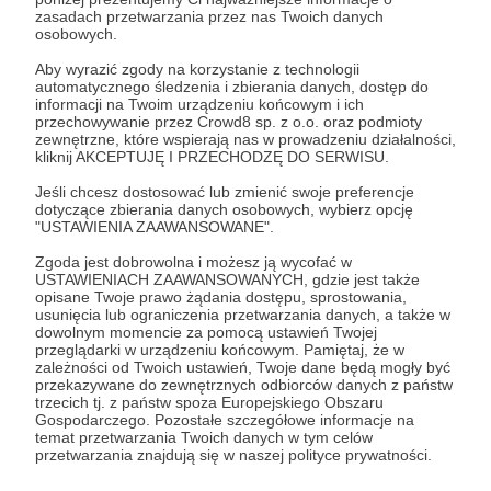
zasadach przetwarzania przez nas Twoich danych
Zostań Patronem
osobowych.
Aby wyrazić zgody na korzystanie z technologii
Zaloguj się
automatycznego śledzenia i zbierania danych, dostęp do
informacji na Twoim urządzeniu końcowym i ich
przechowywanie przez Crowd8 sp. z o.o. oraz podmioty
zewnętrzne, które wspierają nas w prowadzeniu działalności,
nagroda
wyposażenie
żołnierz jednostki specjalnej
kliknij AKCEPTUJĘ I PRZECHODZĘ DO SERWISU.
warto wiedzieć
Oporządzenie żołnierza
Jeśli chcesz dostosować lub zmienić swoje preferencje
dotyczące zbierania danych osobowych, wybierz opcję
"USTAWIENIA ZAAWANSOWANE".
Udostępnij
Zgoda jest dobrowolna i możesz ją wycofać w
USTAWIENIACH ZAAWANSOWANYCH, gdzie jest także
opisane Twoje prawo żądania dostępu, sprostowania,
usunięcia lub ograniczenia przetwarzania danych, a także w
dowolnym momencie za pomocą ustawień Twojej
przeglądarki w urządzeniu końcowym. Pamiętaj, że w
zależności od Twoich ustawień, Twoje dane będą mogły być
przekazywane do zewnętrznych odbiorców danych z państw
Naval Polska
trzecich tj. z państw spoza Europejskiego Obszaru
Gospodarczego. Pozostałe szczegółowe informacje na
temat przetwarzania Twoich danych w tym celów
Zobacz profil autora
przetwarzania znajdują się w naszej polityce prywatności.