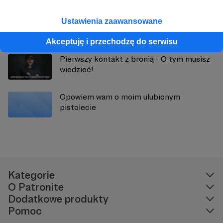
Ustawienia zaawansowane
Zobacz również
Akceptuję i przechodzę do serwisu
Pierwszy kontakt z bronią - O tym musisz
wiedzieć!
Opowiem wam o moim ulubionym
pistolecie
Kategorie
O Patronite
Dodatkowe produkty
Pomoc