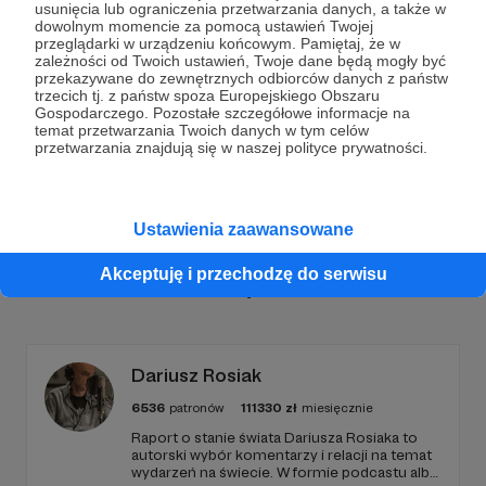
usunięcia lub ograniczenia przetwarzania danych, a także w
dowolnym momencie za pomocą ustawień Twojej
Dołącz do grona Patronów!
przeglądarki w urządzeniu końcowym. Pamiętaj, że w
zależności od Twoich ustawień, Twoje dane będą mogły być
przekazywane do zewnętrznych odbiorców danych z państw
trzecich tj. z państw spoza Europejskiego Obszaru
Wesprzyj działalność Autora
Naval Polska
już teraz!
Gospodarczego. Pozostałe szczegółowe informacje na
temat przetwarzania Twoich danych w tym celów
przetwarzania znajdują się w naszej polityce prywatności.
Zostań Patronem
Ustawienia zaawansowane
Akceptuję i przechodzę do serwisu
Promowani autorzy
Dariusz Rosiak
6536
patronów
111330
zł
miesięcznie
Raport o stanie świata Dariusza Rosiaka to
autorski wybór komentarzy i relacji na temat
wydarzeń na świecie. W formie podcastu albo