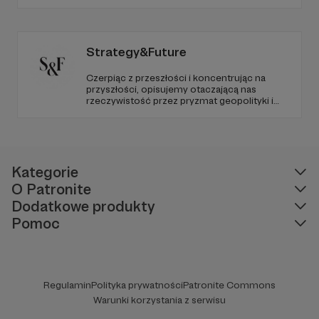
programów na żywo z różnych miejsc na
ziemi.
Strategy&Future
Czerpiąc z przeszłości i koncentrując na
przyszłości, opisujemy otaczającą nas
rzeczywistość przez pryzmat geopolityki i
geostrategii. Naszym celem jest uczynienie
ze Strategy&Future kluczowego źródła myśli
geopolitycznej w Polsce i w Europie.
Kategorie
O Patronite
Dodatkowe produkty
Pomoc
Regulamin
Polityka prywatności
Patronite Commons
Warunki korzystania z serwisu