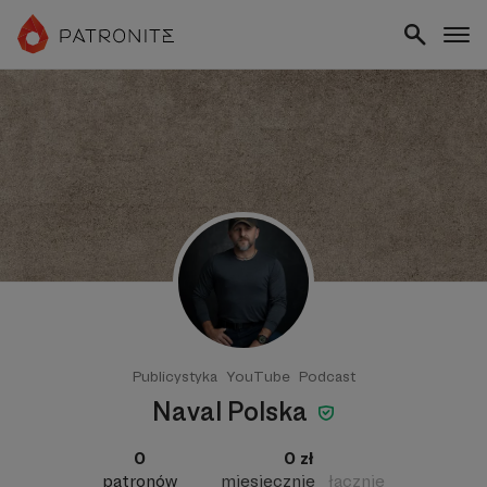
Publicystyka
YouTube
Podcast
Naval Polska
0
0 zł
patronów
miesięcznie
łącznie