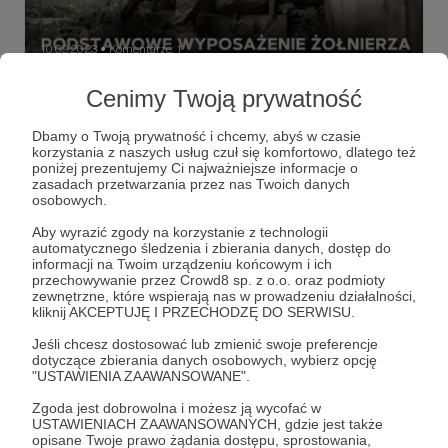
10.09.2023
Komentarze: 1
●
Cenimy Twoją prywatność
Podstawowe wyposażenie żołnierza
jednostki specjalnej
Dbamy o Twoją prywatność i chcemy, abyś w czasie
Zastanawiałeś się kiedyś co ma przy sobie każdy żołnierz
korzystania z naszych usług czuł się komfortowo, dlatego też
jednostki specjalnej?
poniżej prezentujemy Ci najważniejsze informacje o
zasadach przetwarzania przez nas Twoich danych
nagroda
wyposażenie
żołnierz jednostki specjalnej
osobowych.
+2
Aby wyrazić zgody na korzystanie z technologii
automatycznego śledzenia i zbierania danych, dostęp do
informacji na Twoim urządzeniu końcowym i ich
przechowywanie przez Crowd8 sp. z o.o. oraz podmioty
zewnętrzne, które wspierają nas w prowadzeniu działalności,
kliknij AKCEPTUJĘ I PRZECHODZĘ DO SERWISU.
Jeśli chcesz dostosować lub zmienić swoje preferencje
dotyczące zbierania danych osobowych, wybierz opcję
"USTAWIENIA ZAAWANSOWANE".
Zgoda jest dobrowolna i możesz ją wycofać w
USTAWIENIACH ZAAWANSOWANYCH, gdzie jest także
opisane Twoje prawo żądania dostępu, sprostowania,