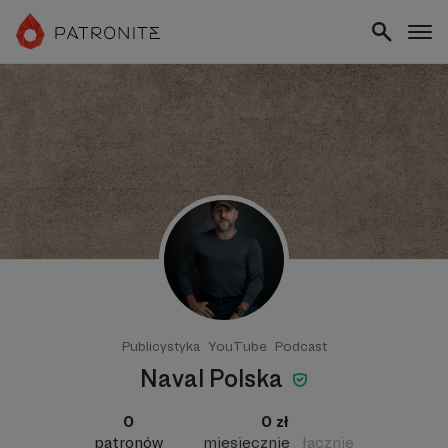
Publicystyka
YouTube
Podcast
Naval Polska
0
0 zł
patronów
miesięcznie
łącznie