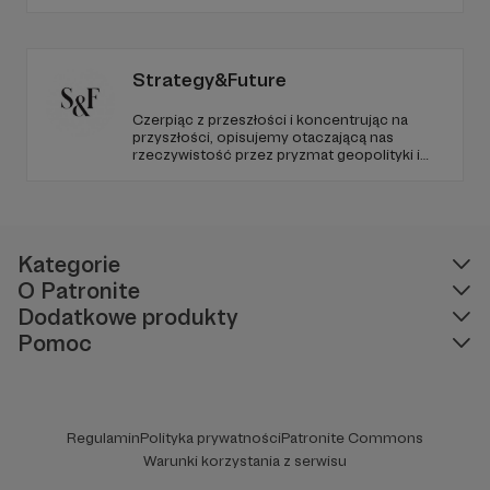
poziom. Jeśli chcesz nam w tym pomóc -
zapraszamy, miejsca nie zabraknie. :)
Strategy&Future
Czerpiąc z przeszłości i koncentrując na
przyszłości, opisujemy otaczającą nas
rzeczywistość przez pryzmat geopolityki i
geostrategii. Naszym celem jest uczynienie
ze Strategy&Future kluczowego źródła myśli
geopolitycznej w Polsce i w Europie.
Kategorie
O Patronite
Dodatkowe produkty
Pomoc
Regulamin
Polityka prywatności
Patronite Commons
Warunki korzystania z serwisu