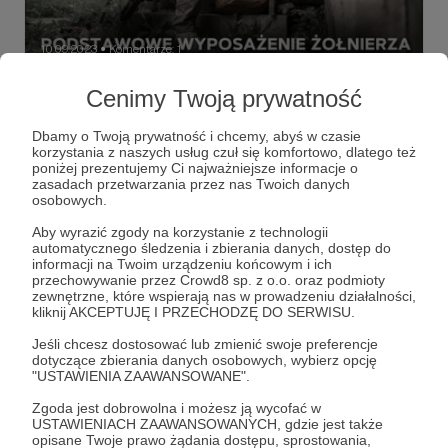
10.09.2023
Komentarze: 1
●
Cenimy Twoją prywatność
Podstawowe wyposażenie żołnierza
jednostki specjalnej
Dbamy o Twoją prywatność i chcemy, abyś w czasie
Zastanawiałeś się kiedyś co ma przy sobie każdy żołnierz
korzystania z naszych usług czuł się komfortowo, dlatego też
jednostki specjalnej?
poniżej prezentujemy Ci najważniejsze informacje o
zasadach przetwarzania przez nas Twoich danych
nagroda
wyposażenie
żołnierz jednostki specjalnej
osobowych.
+2
Aby wyrazić zgody na korzystanie z technologii
automatycznego śledzenia i zbierania danych, dostęp do
informacji na Twoim urządzeniu końcowym i ich
przechowywanie przez Crowd8 sp. z o.o. oraz podmioty
zewnętrzne, które wspierają nas w prowadzeniu działalności,
kliknij AKCEPTUJĘ I PRZECHODZĘ DO SERWISU.
Jeśli chcesz dostosować lub zmienić swoje preferencje
dotyczące zbierania danych osobowych, wybierz opcję
"USTAWIENIA ZAAWANSOWANE".
Zgoda jest dobrowolna i możesz ją wycofać w
USTAWIENIACH ZAAWANSOWANYCH, gdzie jest także
opisane Twoje prawo żądania dostępu, sprostowania,