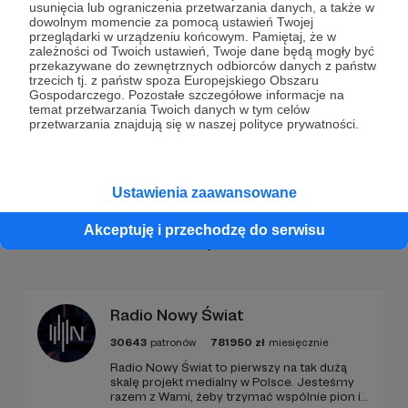
usunięcia lub ograniczenia przetwarzania danych, a także w
dowolnym momencie za pomocą ustawień Twojej
Dołącz do grona Patronów!
przeglądarki w urządzeniu końcowym. Pamiętaj, że w
zależności od Twoich ustawień, Twoje dane będą mogły być
przekazywane do zewnętrznych odbiorców danych z państw
trzecich tj. z państw spoza Europejskiego Obszaru
Wesprzyj działalność Autora
Naval Polska
już teraz!
Gospodarczego. Pozostałe szczegółowe informacje na
temat przetwarzania Twoich danych w tym celów
przetwarzania znajdują się w naszej polityce prywatności.
Zostań Patronem
Ustawienia zaawansowane
Akceptuję i przechodzę do serwisu
Promowani autorzy
Radio Nowy Świat
30643
patronów
781950
zł
miesięcznie
Radio Nowy Świat to pierwszy na tak dużą
skalę projekt medialny w Polsce. Jesteśmy
razem z Wami, żeby trzymać wspólnie pion i