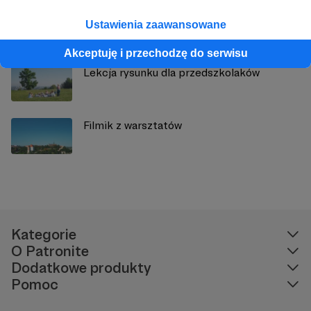
Wideo dla sponsorów
Ustawienia zaawansowane
Akceptuję i przechodzę do serwisu
Lekcja rysunku dla przedszkolaków
Filmik z warsztatów
Kategorie
O Patronite
Dodatkowe produkty
Pomoc