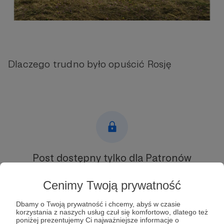
Dlaczego trudno było opuścić Rosję
Post dostępny tylko dla Patronów
Aby zobaczyć ten materiał musisz być zalogowany
Cenimy Twoją prywatność
Dbamy o Twoją prywatność i chcemy, abyś w czasie
Zostań Patronem
korzystania z naszych usług czuł się komfortowo, dlatego też
poniżej prezentujemy Ci najważniejsze informacje o