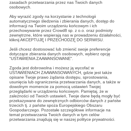
Zaloguj się
zasadach przetwarzania przez nas Twoich danych
osobowych.
Aby wyrazić zgody na korzystanie z technologii
kragzda
czuzaki
automatycznego śledzenia i zbierania danych, dostęp do
informacji na Twoim urządzeniu końcowym i ich
przechowywanie przez Crowd8 sp. z o.o. oraz podmioty
zewnętrzne, które wspierają nas w prowadzeniu działalności,
Udostępnij
kliknij AKCEPTUJĘ I PRZECHODZĘ DO SERWISU.
Jeśli chcesz dostosować lub zmienić swoje preferencje
dotyczące zbierania danych osobowych, wybierz opcję
"USTAWIENIA ZAAWANSOWANE".
Zgoda jest dobrowolna i możesz ją wycofać w
USTAWIENIACH ZAAWANSOWANYCH, gdzie jest także
opisane Twoje prawo żądania dostępu, sprostowania,
Nieznajomi (Чужаки)
usunięcia lub ograniczenia przetwarzania danych, a także w
dowolnym momencie za pomocą ustawień Twojej
przeglądarki w urządzeniu końcowym. Pamiętaj, że w
Zobacz profil autora
zależności od Twoich ustawień, Twoje dane będą mogły być
przekazywane do zewnętrznych odbiorców danych z państw
trzecich tj. z państw spoza Europejskiego Obszaru
Gospodarczego. Pozostałe szczegółowe informacje na
temat przetwarzania Twoich danych w tym celów
przetwarzania znajdują się w naszej polityce prywatności.
Zobacz również