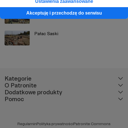
Ustawienia zaawansowane
Latające skrzydło ARADO 555
Akceptuję i przechodzę do serwisu
Pałac Saski
Kategorie
O Patronite
Dodatkowe produkty
Pomoc
Regulamin
Polityka prywatności
Patronite Commons