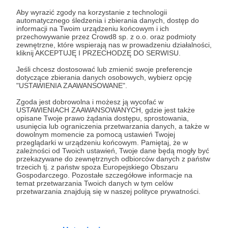
Zaloguj się
Aby wyrazić zgody na korzystanie z technologii
automatycznego śledzenia i zbierania danych, dostęp do
informacji na Twoim urządzeniu końcowym i ich
Udostępnij
przechowywanie przez Crowd8 sp. z o.o. oraz podmioty
zewnętrzne, które wspierają nas w prowadzeniu działalności,
kliknij AKCEPTUJĘ I PRZECHODZĘ DO SERWISU.
Jeśli chcesz dostosować lub zmienić swoje preferencje
dotyczące zbierania danych osobowych, wybierz opcję
"USTAWIENIA ZAAWANSOWANE".
Zgoda jest dobrowolna i możesz ją wycofać w
Urbex History
USTAWIENIACH ZAAWANSOWANYCH, gdzie jest także
opisane Twoje prawo żądania dostępu, sprostowania,
usunięcia lub ograniczenia przetwarzania danych, a także w
Zobacz profil autora
dowolnym momencie za pomocą ustawień Twojej
przeglądarki w urządzeniu końcowym. Pamiętaj, że w
zależności od Twoich ustawień, Twoje dane będą mogły być
przekazywane do zewnętrznych odbiorców danych z państw
trzecich tj. z państw spoza Europejskiego Obszaru
Gospodarczego. Pozostałe szczegółowe informacje na
Zobacz również
temat przetwarzania Twoich danych w tym celów
przetwarzania znajdują się w naszej polityce prywatności.
Aokigahara - las samobójców