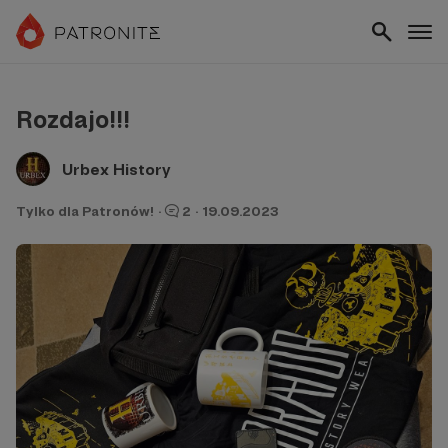
Rozdajo!!!
Urbex History
Tylko dla Patronów!
·
2
·
19.09.2023