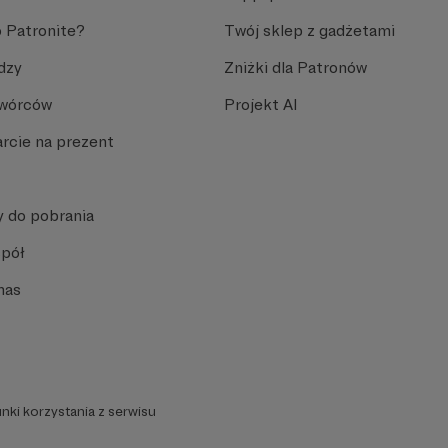
 Patronite?
Twój sklep z gadżetami
dzy
Zniżki dla Patronów
Twórców
Projekt AI
rcie na prezent
y do pobrania
spół
nas
nki korzystania z serwisu