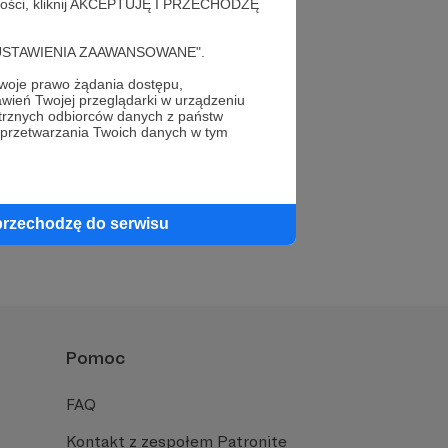
alności, kliknij AKCEPTUJĘ I PRZECHODZĘ
cję "USTAWIENIA ZAAWANSOWANE".
oje prawo żądania dostępu,
wień Twojej przeglądarki w urządzeniu
trznych odbiorców danych z państw
 przetwarzania Twoich danych w tym
przechodzę do serwisu
Pomoc
FAQ
Kontakt z zespołem Patronite