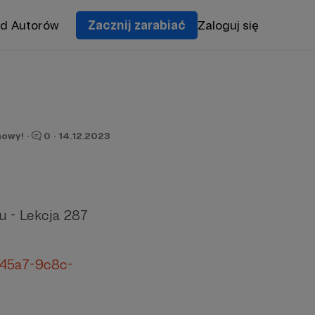
od Autorów
Zacznij zarabiać
Zaloguj się
owy!
·
0
·
14.12.2023
u - Lekcja 287
-45a7-9c8c-