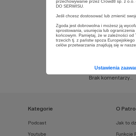
przechowywanie przez Crowd8 sp. z o.o.
DO SERWISU.
Lekcja 
Jeśli chcesz dostosować lub zmienić sw
Zgoda jest dobrowolna i możesz ją wyc
sprostowania, usunięcia lub ograniczeni
Happy 
końcowym. Pamiętaj, że w zależności od
trzecich tj. z państw spoza Europejskie
celów przetwarzania znajdują się w naszej
Komentarze (0)
Ustawienia zaaw
Brak komentarzy...
Kategorie
O Patro
Podcast
Jak to dz
Youtube
Funkcje 