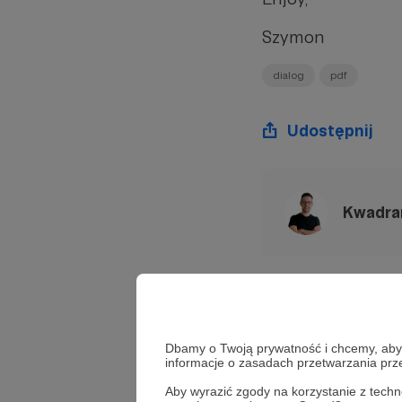
Szymon
dialog
pdf
Udostępnij
Kwadran
Zobacz również
Dbamy o Twoją prywatność i chcemy, abyś 
Zadani
informacje o zasadach przetwarzania pr
Aby wyrazić zgody na korzystanie z techn