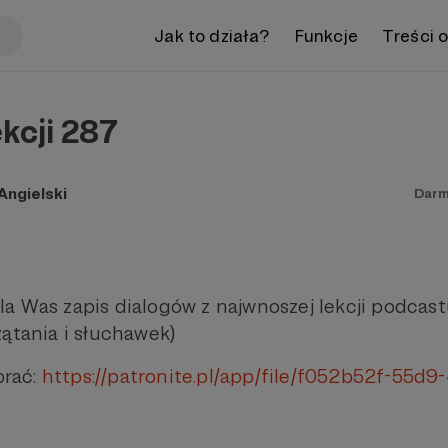
Jak to działa?
Funkcje
Treści 
ekcji 287
ngielski
Darm
a Was zapis dialogów z najwnoszej lekcji podcast
zątania i słuchawek)
brać:
https://patronite.pl/app/file/f052b52f-55d9