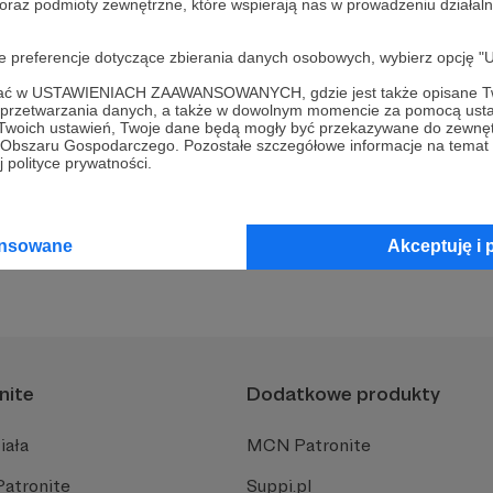
 oraz podmioty zewnętrzne, które wspierają nas w prowadzeniu dział
dla Patronów - grudzień 2023 (Winter Clothes A1)
oje preferencje dotyczące zbierania danych osobowych, wybierz op
ofać w USTAWIENIACH ZAAWANSOWANYCH, gdzie jest także opisane Tw
a przetwarzania danych, a także w dowolnym momencie za pomocą usta
Holidays!
 Twoich ustawień, Twoje dane będą mogły być przekazywane do zewnę
go Obszaru Gospodarczego. Pozostałe szczegółowe informacje na temat
 polityce prywatności.
ansowane
Akceptuję i 
nite
Dodatkowe produkty
iała
MCN Patronite
Patronite
Suppi.pl