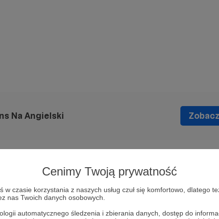
s Na Angielski
Zobacz 
Cenimy Twoją prywatność
w czasie korzystania z naszych usług czuł się komfortowo, dlatego te
e#51 (boredom)
zez nas Twoich danych osobowych.
ologii automatycznego śledzenia i zbierania danych, dostęp do inform