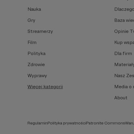
Nauka
Dlaczego
Gry
Baza wie
Streamerzy
Opinie 
Film
Kup wspa
Polityka
Dla firm
Zdrowie
Materiał
Wyprawy
Nasz Ze
Więcej kategorii
Media o 
About
Regulamin
Polityka prywatności
Patronite Commons
Waru