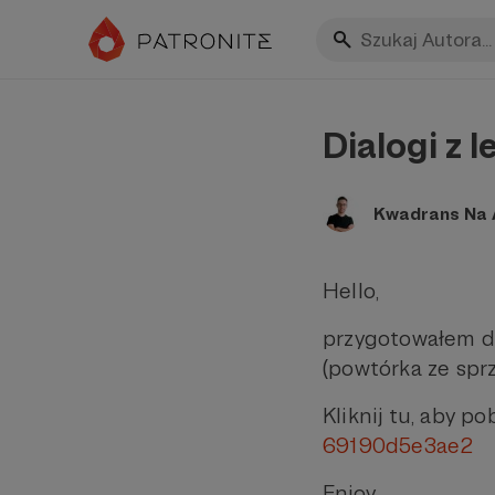
Dialogi z l
Kwadrans Na A
Hello,
przygotowałem dl
(powtórka ze spr
Kliknij tu, aby po
69190d5e3ae2
Enjoy,