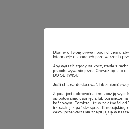
Dbamy o Twoją prywatność i chcemy, abyś 
informacje o zasadach przetwarzania pr
Aby wyrazić zgody na korzystanie z techn
przechowywanie przez Crowd8 sp. z o.o.
Udostępnij
DO SERWISU.
Jeśli chcesz dostosować lub zmienić sw
Zgoda jest dobrowolna i możesz ją wyc
sprostowania, usunięcia lub ograniczeni
Koresp
końcowym. Pamiętaj, że w zależności od
trzecich tj. z państw spoza Europejskie
celów przetwarzania znajdują się w naszej