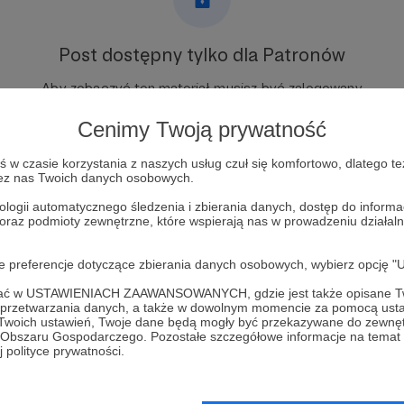
Post dostępny tylko dla Patronów
Aby zobaczyć ten materiał musisz być zalogowany
Cenimy Twoją prywatność
Zostań Patronem
w czasie korzystania z naszych usług czuł się komfortowo, dlatego te
zez nas Twoich danych osobowych.
Zaloguj się
ologii automatycznego śledzenia i zbierania danych, dostęp do inform
 oraz podmioty zewnętrzne, które wspierają nas w prowadzeniu dział
oje preferencje dotyczące zbierania danych osobowych, wybierz op
ofać w USTAWIENIACH ZAAWANSOWANYCH, gdzie jest także opisane Tw
a przetwarzania danych, a także w dowolnym momencie za pomocą usta
ondencja z Londynu
Zobacz 
 Twoich ustawień, Twoje dane będą mogły być przekazywane do zewnę
go Obszaru Gospodarczego. Pozostałe szczegółowe informacje na temat
 polityce prywatności.