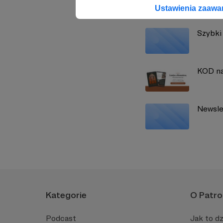
Zobacz również
Ustawienia zaaw
Szybki 
KOD n
Newsle
Kategorie
O Patro
Podcast
Jak to dz