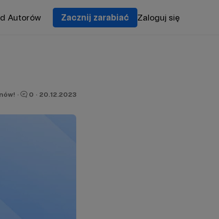
od Autorów
Zacznij zarabiać
Zaloguj się
onów!
·
0
·
20.12.2023