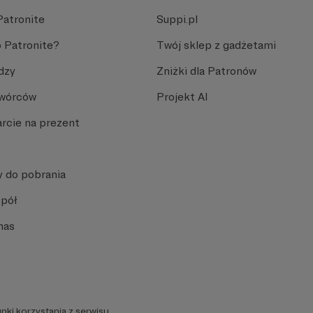
Patronite
Suppi.pl
 Patronite?
Twój sklep z gadżetami
dzy
Zniżki dla Patronów
Twórców
Projekt AI
rcie na prezent
y do pobrania
spół
nas
nki korzystania z serwisu