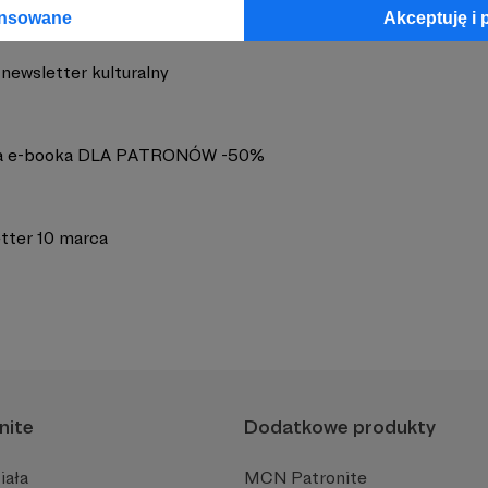
ansowane
Akceptuję i 
newsletter kulturalny
a e-booka DLA PATRONÓW -50%
tter 10 marca
nite
Dodatkowe produkty
iała
MCN Patronite