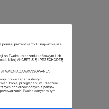
ż poniżej prezentujemy Ci najważniejsze
acji na Twoim urządzeniu końcowym i ich
alności, kliknij AKCEPTUJĘ I PRZECHODZĘ
cję "USTAWIENIA ZAAWANSOWANE".
oje prawo żądania dostępu,
wień Twojej przeglądarki w urządzeniu
profil autora
trznych odbiorców danych z państw
 przetwarzania Twoich danych w tym