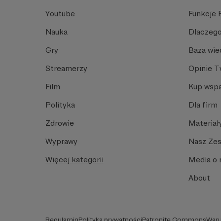
Youtube
Funkcje 
Nauka
Dlaczego
Gry
Baza wie
Streamerzy
Opinie 
Film
Kup wspa
Polityka
Dla firm
Zdrowie
Materiał
Wyprawy
Nasz Ze
Więcej kategorii
Media o 
About
Regulamin
Polityka prywatności
Patronite Commons
Waru