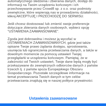
automatycznego śledzenia i zbierania danych, dostęp do
Fundacja Borzymy
informacji na Twoim urządzeniu końcowym i ich
przechowywanie przez Crowd8 sp. z o.o. oraz podmioty
Al. Prof. Jana Nielubowicza 6
zewnętrzne, które wspierają nas w prowadzeniu działalności,
kliknij AKCEPTUJĘ I PRZECHODZĘ DO SERWISU.
05-281 Borzymy
Bank Millennium
Jeśli chcesz dostosować lub zmienić swoje preferencje
dotyczące zbierania danych osobowych, wybierz opcję
PL 04 1160 2202 0000 0005 3915 2534
"USTAWIENIA ZAAWANSOWANE".
W tytule wpłaty proszę wpisać datę
Zgoda jest dobrowolna i możesz ją wycofać w
Odosobnienia i ewentualnie numer NIP, jeśli
USTAWIENIACH ZAAWANSOWANYCH, gdzie jest także
opisane Twoje prawo żądania dostępu, sprostowania,
potrzebna jest faktura Vat.
usunięcia lub ograniczenia przetwarzania danych, a także w
dowolnym momencie za pomocą ustawień Twojej
Ośrodek “Oddechowo” wystawia paragony od
przeglądarki w urządzeniu końcowym. Pamiętaj, że w
razu po wpłynięciu środków na konto —
zależności od Twoich ustawień, Twoje dane będą mogły być
przekazywane do zewnętrznych odbiorców danych z państw
faktury niezgłoszone przy przelewie nie będą
trzecich tj. z państw spoza Europejskiego Obszaru
Gospodarczego. Pozostałe szczegółowe informacje na
mogły zostać wystawione w późniejszym
temat przetwarzania Twoich danych w tym celów
terminie.
przetwarzania znajdują się w naszej polityce prywatności.
REZERWACJA
Wszystkich zainteresowanych styczniowym
Ustawienia zaawansowane
Odosobnieniem w Oddechowie ( 7-10.01-