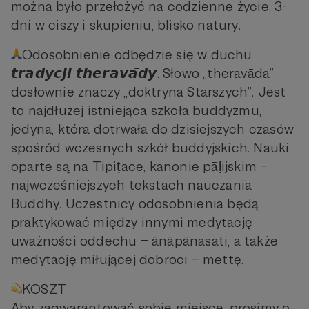
można było przełożyć na codzienne życie. 3-
dni w ciszy i skupieniu, blisko natury.
Odosobnienie odbędzie się w duchu
𝙩𝙧𝙖𝙙𝙮𝙘𝙟𝙞 𝙩𝙝𝙚𝙧𝙖𝙫𝙖̄𝙙𝙮. Słowo „theravāda”
dosłownie znaczy „doktryna Starszych”. Jest
to najdłużej istniejąca szkoła buddyzmu,
jedyna, która dotrwała do dzisiejszych czasów
spośród wczesnych szkół buddyjskich. Nauki
oparte są na Tipiṭace, kanonie pāḷijskim –
najwcześniejszych tekstach nauczania
Buddhy. Uczestnicy odosobnienia będą
praktykować między innymi medytację
uważności oddechu – ānāpānasati, a także
medytację miłującej dobroci – mettę.
KOSZT
Aby zagwarantować sobie miejsce, prosimy o