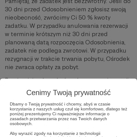
Pamiętaj, że zadatek jest bezzwrotny. Jeśli do
30 dni przed Odosobnieniem zgłosisz swoją
nieobecność, zwrócimy Ci 50 % kwoty
zadatku. W przypadku anulowania rezerwacji
w terminie krótszym niż 30 dni przed
planowaną datą rozpoczęcia Odosobnienia,
zadatek nie podlega zwrotowi. W przypadku
rezygnacji w trakcie trwania pobytu, Ośrodek
nie zwraca opłaty za pobyt.
Pamiętaj, że aby zakończyć proces rejestracji,
należy dokonać wpłaty. Liczba miejsc jest
Cenimy Twoją prywatność
ograniczona, a listę tworzymy na podstawie
kolejności wpłat, dlatego zachęcamy Cię do
Dbamy o Twoją prywatność i chcemy, abyś w czasie
korzystania z naszych usług czuł się komfortowo, dlatego też
zrobienia przelewu zaraz po otrzymaniu tego
poniżej prezentujemy Ci najważniejsze informacje o
zasadach przetwarzania przez nas Twoich danych
e-maila.
osobowych.
Aby wyrazić zgody na korzystanie z technologii
Dane do wpłaty: