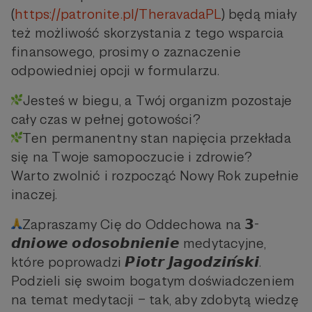
(
https://patronite.pl/TheravadaPL
) będą miały
też możliwość skorzystania z tego wsparcia
finansowego, prosimy o zaznaczenie
odpowiedniej opcji w formularzu.
Jesteś w biegu, a Twój organizm pozostaje
cały czas w pełnej gotowości?
Ten permanentny stan napięcia przekłada
się na Twoje samopoczucie i zdrowie?
Warto zwolnić i rozpocząć Nowy Rok zupełnie
inaczej.
Zapraszamy Cię do Oddechowa na 𝟯-
𝙙𝙣𝙞𝙤𝙬𝙚 𝙤𝙙𝙤𝙨𝙤𝙗𝙣𝙞𝙚𝙣𝙞𝙚 medytacyjne,
które poprowadzi 𝙋𝙞𝙤𝙩𝙧 𝙅𝙖𝙜𝙤𝙙𝙯𝙞𝙣́𝙨𝙠𝙞.
Podzieli się swoim bogatym doświadczeniem
na temat medytacji – tak, aby zdobytą wiedzę