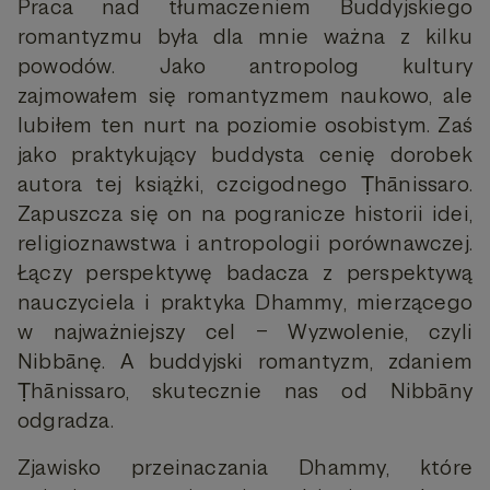
Praca nad tłumaczeniem Buddyjskiego
romantyzmu była dla mnie ważna z kilku
powodów. Jako antropolog kultury
zajmowałem się romantyzmem naukowo, ale
lubiłem ten nurt na poziomie osobistym. Zaś
jako praktykujący buddysta cenię dorobek
autora tej książki, czcigodnego Ṭhānissaro.
Zapuszcza się on na pogranicze historii idei,
religioznawstwa i antropologii porównawczej.
Łączy perspektywę badacza z perspektywą
nauczyciela i praktyka Dhammy, mierzącego
w najważniejszy cel – Wyzwolenie, czyli
Nibbānę. A buddyjski romantyzm, zdaniem
Ṭhānissaro, skutecznie nas od Nibbāny
odgradza.
Zjawisko przeinaczania Dhammy, które