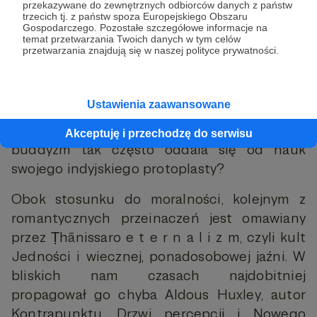
przekazywane do zewnętrznych odbiorców danych z państw
Ośmioraką Ścieżką, dąży do ustania
trzecich tj. z państw spoza Europejskiego Obszaru
Gospodarczego. Pozostałe szczegółowe informacje na
cierpienia, a cierpienie zostało w Dhammie
temat przetwarzania Twoich danych w tym celów
przetwarzania znajdują się w naszej polityce prywatności.
zdiagnozowane jako rezultat pragnień i
lgnięcia, niewiedzy i awersji, jednym słowem,
niewłaściwych nawyków umysłu.
Ustawienia zaawansowane
Fundamentem Dhammy jest wiara, że czyny
mają konsekwencje. Dlaczego więc zachodni
Akceptuję i przechodzę do serwisu
buddyzm tak często oddala się od nauk
swojego indyjskiego protoplasty?
Obok stosunku do moralności, kolejnym z
romantycznych przeinaczeń jest omawiany
przez Ṭhānissaro e t e r n a l i z m, czyli kult
Jedności i wiecznej, ponadosobowej jaźni. W
bliskich nam czasach najdobitniej
propagował go chyba Aldous Huxley, autor
Kontrapunktu, Drzwi percepcji i Nowego