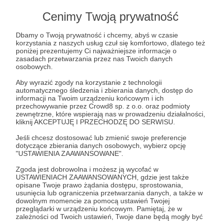
rogaczy. Na poziomie idealnym nie było
Cenimy Twoją prywatność
żadnego skandalu. Wszystko pozostaje
doskonałe, albowiem doskonała jest Jedność
Dbamy o Twoją prywatność i chcemy, abyś w czasie
wszechświata. A w obrębie tej doskonałości
korzystania z naszych usług czuł się komfortowo, dlatego też
poniżej prezentujemy Ci najważniejsze informacje o
ktoś sobie spontanicznie zadziałał, wyraził
zasadach przetwarzania przez nas Twoich danych
osobowych.
swoją naturę. Ten kierunek myślenia to
buddyjski romantyzm w pigułce.
Aby wyrazić zgody na korzystanie z technologii
automatycznego śledzenia i zbierania danych, dostęp do
informacji na Twoim urządzeniu końcowym i ich
W historii zachodniego buddyzmu tendencja
przechowywanie przez Crowd8 sp. z o.o. oraz podmioty
zewnętrzne, które wspierają nas w prowadzeniu działalności,
do relatywizowania zła prowadziła niekiedy do
kliknij AKCEPTUJĘ I PRZECHODZĘ DO SERWISU.
absurdu, a nawet do zbrodni. Wystarczy
Jeśli chcesz dostosować lub zmienić swoje preferencje
wspomnieć o wyczynach szalonego jogina
dotyczące zbierania danych osobowych, wybierz opcję
"USTAWIENIA ZAAWANSOWANE".
Trungpy. Gdy weźmie się pod uwagę liczne
nadużycia, nasuwa się nieuchronne pytanie:
Zgoda jest dobrowolna i możesz ją wycofać w
USTAWIENIACH ZAAWANSOWANYCH, gdzie jest także
Czy uwspółcześniona Dhamma jest zdrowa,
opisane Twoje prawo żądania dostępu, sprostowania,
usunięcia lub ograniczenia przetwarzania danych, a także w
czy jednak szkodzi?
dowolnym momencie za pomocą ustawień Twojej
przeglądarki w urządzeniu końcowym. Pamiętaj, że w
Przecież każdy, kto podąża Szlachetną
zależności od Twoich ustawień, Twoje dane będą mogły być