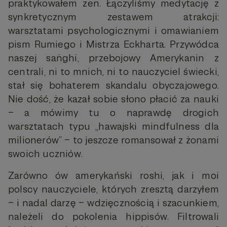
praktykowałem zen. Łączyliśmy medytację z
synkretycznym zestawem atrakcji:
warsztatami psychologicznymi i omawianiem
pism Rumiego i Mistrza Eckharta. Przywódca
naszej saṅghi, przebojowy Amerykanin z
centrali, ni to mnich, ni to nauczyciel świecki,
stał się bohaterem skandalu obyczajowego.
Nie dość, że kazał sobie słono płacić za nauki
– a mówimy tu o naprawdę drogich
warsztatach typu „hawajski mindfulness dla
milionerów” – to jeszcze romansował z żonami
swoich uczniów.
Zarówno ów amerykański roshi, jak i moi
polscy nauczyciele, których zresztą darzyłem
– i nadal darzę – wdzięcznością i szacunkiem,
należeli do pokolenia hippisów. Filtrowali