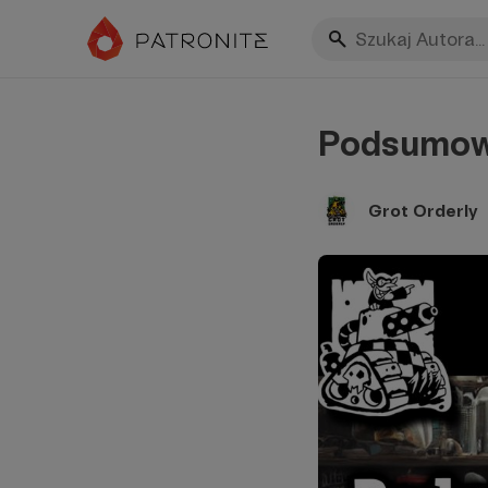
Podsumow
Grot Orderly