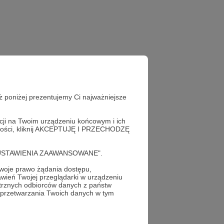
ż poniżej prezentujemy Ci najważniejsze
acji na Twoim urządzeniu końcowym i ich
alności, kliknij AKCEPTUJĘ I PRZECHODZĘ
cję "USTAWIENIA ZAAWANSOWANE".
oje prawo żądania dostępu,
wień Twojej przeglądarki w urządzeniu
trznych odbiorców danych z państw
profil autora
 przetwarzania Twoich danych w tym