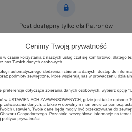
Post dostępny tylko dla Patronów
Aby zobaczyć ten materiał musisz być zalogowany
Cenimy Twoją prywatność
Zostań Patronem
w czasie korzystania z naszych usług czuł się komfortowo, dlatego te
zez nas Twoich danych osobowych.
Zaloguj się
ologii automatycznego śledzenia i zbierania danych, dostęp do inform
 oraz podmioty zewnętrzne, które wspierają nas w prowadzeniu dział
oje preferencje dotyczące zbierania danych osobowych, wybierz op
ofać w USTAWIENIACH ZAAWANSOWANYCH, gdzie jest także opisane Tw
a przetwarzania danych, a także w dowolnym momencie za pomocą usta
 Twoich ustawień, Twoje dane będą mogły być przekazywane do zewnę
derly
Zobacz 
go Obszaru Gospodarczego. Pozostałe szczegółowe informacje na temat
 polityce prywatności.