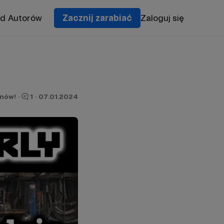
od Autorów
Zacznij zarabiać
Zaloguj się
onów!
·
1
·
07.01.2024