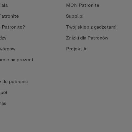
iała
MCN Patronite
Patronite
Suppi.pl
 Patronite?
Twój sklep z gadżetami
dzy
Zniżki dla Patronów
Twórców
Projekt AI
rcie na prezent
y do pobrania
spół
nas