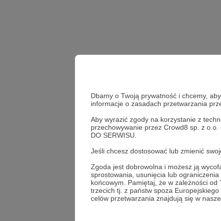
Dbamy o Twoją prywatność i chcemy, abyś 
informacje o zasadach przetwarzania pr
Aby wyrazić zgody na korzystanie z techn
przechowywanie przez Crowd8 sp. z o.o.
DO SERWISU.
Udostępnij
Jeśli chcesz dostosować lub zmienić sw
Zgoda jest dobrowolna i możesz ją wyc
sprostowania, usunięcia lub ograniczeni
końcowym. Pamiętaj, że w zależności od
Grot Or
trzecich tj. z państw spoza Europejskie
celów przetwarzania znajdują się w naszej