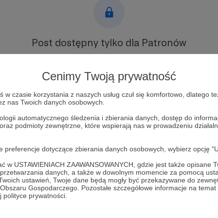
Post dostępny tylko dla Patronów
Aby zobaczyć ten materiał musisz być zalogowany
Cenimy Twoją prywatność
Zostań Patronem
w czasie korzystania z naszych usług czuł się komfortowo, dlatego te
zez nas Twoich danych osobowych.
Zaloguj się
ologii automatycznego śledzenia i zbierania danych, dostęp do inform
 oraz podmioty zewnętrzne, które wspierają nas w prowadzeniu dział
oje preferencje dotyczące zbierania danych osobowych, wybierz op
ofać w USTAWIENIACH ZAAWANSOWANYCH, gdzie jest także opisane Tw
a przetwarzania danych, a także w dowolnym momencie za pomocą usta
 Twoich ustawień, Twoje dane będą mogły być przekazywane do zewnę
orzela Opowiada
Zobacz 
go Obszaru Gospodarczego. Pozostałe szczegółowe informacje na temat
 polityce prywatności.