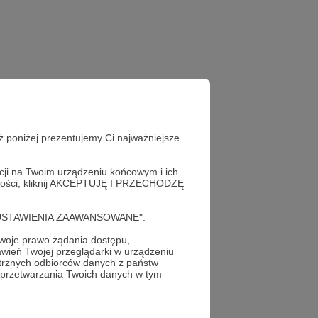
ż poniżej prezentujemy Ci najważniejsze
acji na Twoim urządzeniu końcowym i ich
alności, kliknij AKCEPTUJĘ I PRZECHODZĘ
cję "USTAWIENIA ZAAWANSOWANE".
oje prawo żądania dostępu,
wień Twojej przeglądarki w urządzeniu
trznych odbiorców danych z państw
profil autora
 przetwarzania Twoich danych w tym