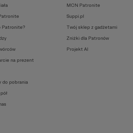
iała
MCN Patronite
Patronite
Suppi.pl
 Patronite?
Twój sklep z gadżetami
dzy
Zniżki dla Patronów
Twórców
Projekt AI
rcie na prezent
y do pobrania
spół
nas