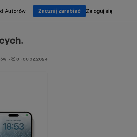
od Autorów
Zacznij zarabiać
Zaloguj się
ących.
nów!
·
0
·
06.02.2024