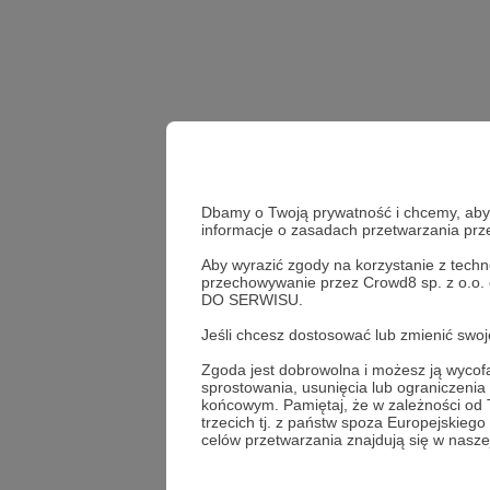
Dbamy o Twoją prywatność i chcemy, abyś 
informacje o zasadach przetwarzania pr
Aby wyrazić zgody na korzystanie z techn
przechowywanie przez Crowd8 sp. z o.o.
DO SERWISU.
Udostępnij
Jeśli chcesz dostosować lub zmienić sw
Zgoda jest dobrowolna i możesz ją wyc
sprostowania, usunięcia lub ograniczeni
końcowym. Pamiętaj, że w zależności od
Piotr H
trzecich tj. z państw spoza Europejskie
celów przetwarzania znajdują się w naszej