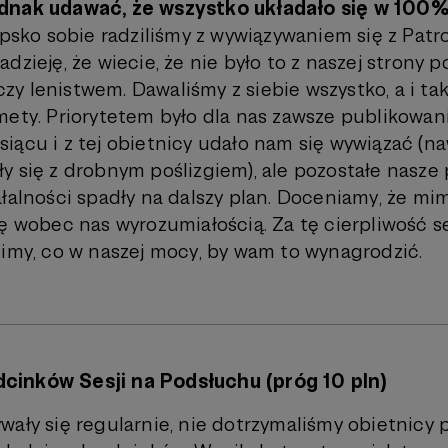
dnak udawać, że wszystko układało się w 100
epsko sobie radziliśmy z wywiązywaniem się z Pat
dzieję, że wiecie, że nie było to z naszej strony
y lenistwem. Dawaliśmy z siebie wszystko, a i ta
ety. Priorytetem było dla nas zawsze publikowani
iącu i z tej obietnicy udało nam się wywiązać (na
y się z drobnym poślizgiem), ale pozostałe nasze 
ałalności spadły na dalszy plan. Doceniamy, że mi
ię wobec nas wyrozumiałością. Za tę cierpliwość 
bimy, co w naszej mocy, by wam to wynagrodzić.
cinków Sesji na Podsłuchu (próg 10 pln)
wały się regularnie, nie dotrzymaliśmy obietnicy 