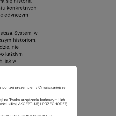
a się historia
niu konkretnych
 pojedynczym
stsza. System, w
tszym historiom,
zie, nie
 po każdym
, jak w
 element – po
tania i
cie odpowiedzi
ż poniżej prezentujemy Ci najważniejsze
w jakim zechcemy
acji na Twoim urządzeniu końcowym i ich
alności, kliknij AKCEPTUJĘ I PRZECHODZĘ