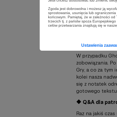
Jeśli chcesz dostosować lub zmienić sw
Obiecywaliśmy wa
zastrzegliśmy sob
Zgoda jest dobrowolna i możesz ją wyc
sprostowania, usunięcia lub ograniczeni
gracze robią je 
końcowym. Pamiętaj, że w zależności od
trzecich tj. z państw spoza Europejskie
tego zobowiązania
celów przetwarzania znajdują się w naszej
formy odręcznej 
Mistrza Gry, aby 
Czas, którego na
Ustawienia zaaw
W przypadku Ghos
zobowiązania. Po
Gry, a co za tym 
kolei nasza nadw
się z notatek od
gotowego tekstu 
🔶 Q&A dla patr
Raz na jakiś czas