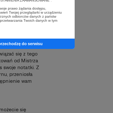
cję "USTAWIENIA ZAAWANSOWANE".
czy. Co prawda
, a niektórzy
oje prawo żądania dostępu,
wień Twojej przeglądarki w urządzeniu
wiązaniu się z
trznych odbiorców danych z państw
 przetwarzania Twoich danych w tym
zepisane notatek z
nie notatek
ularnych twistów.
przechodzę do serwisu
iązać się z tego
towań od Mistrza
s swoje notatki. Z
nu, przeniosła
stępnienie wam
 możecie się