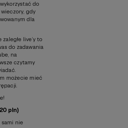
ą wykorzystać do
 wieczory, gdy
zerwowanym dla
zaległe live’y to
was do zadawania
ube, na
Zawsze czytamy
iadać.
am możecie mieć
ępacji.
e!
20 pln)
e sami nie