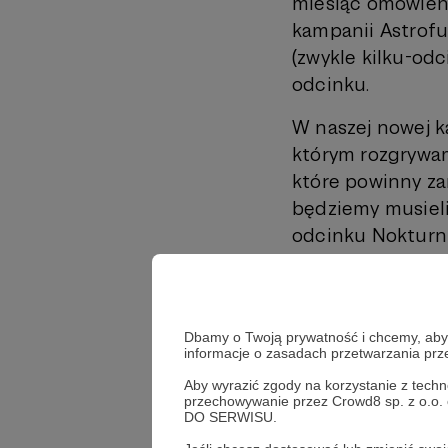
miesiąc omówień k
kampanii Astrof
(zwykle kilku-od
odcinku.
W naszej nowej k
którym rozgrywa
które powinny za
będziemy musieli
odcinku Nokturn
przypadku odcin
premierach nowy
odpowiadać na n
Dbamy o Twoją prywatność i chcemy, abyś 
na wszystkie drę
informacje o zasadach przetwarzania pr
uchylić wam rąbk
Aby wyrazić zgody na korzystanie z techn
przechowywanie przez Crowd8 sp. z o.o.
🔶 Notatki z sesj
DO SERWISU.