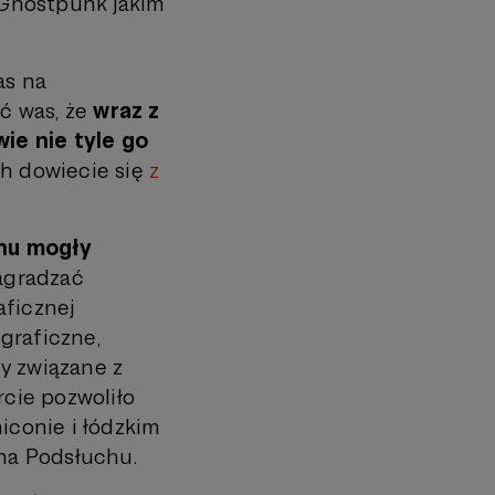
 Ghostpunk jakim
as na
ć was, że
wraz z
ie nie tyle go
h dowiecie się
z
hu mogły
agradzać
aficznej
graficzne,
y związane z
cie pozwoliło
conie i łódzkim
 na Podsłuchu.