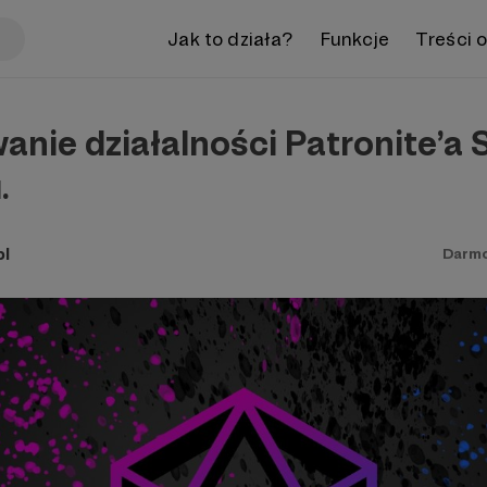
Jak to działa?
Funkcje
Treści 
ie działalności Patronite’a S
.
pl
Darm