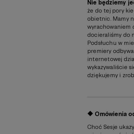
Nie będziemy je
że do tej pory ki
obietnic. Mamy na
wyrachowaniem cz
docieraliśmy do m
Podsłuchu w mies
premiery odbywał
internetowej dzi
wykazywaliście s
dziękujemy i zro
🔶 Omówienia od
Choć Sesje ukazy