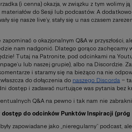
 rzadka (i cenna) okazja, w związku z tym wolimy j
 materiałów do Sesji lub podcastów. A dodatkowo
ały się nasze live’y, stały się u nas czasem zare
 zapominać o okazjonalnym Q&A w przyszłości, ale 
będzie nam nadgonić. Dlatego gorąco zachęcamy 
dzie! Tutaj na Patronite, pod odcinkami na Yout
npage’u lub naszej grupie), albo na Discordzie. 
komentarze i staramy się na bieżąco na nie odpow
właszcza do dołączenia do
naszego Discorda
– t
ni dostęp i zadawać nurtujące was pytania bez kr
entualnych Q&A na pewno i tak nam nie zabrakni
 dostęp do odcinków Punktów Inspiracji (próg 
 były zapowiadane jako „nieregularny” podcast, al