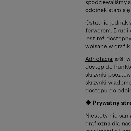
spodziewaliśmy s
odcinek stało si
Ostatnio jednak 
ferworem. Drugi 
jest też dostępny
wpisane w grafik.
Adnotacja:
jeśli 
dostęp do Punktów
skrzynki pocztowe
skrzynki wiadomo
dostępu do odcin
🔶 Prywatny str
Niestety nie samą
graficzną dla na