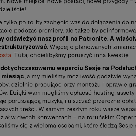
m. Nowe miejsce, nowe postaci, nowe przygody –
zieliście!
e tylko po to, by zachęcić was do dołączenia do n
cie podczas premiery, ale także by poinformowa
 odświeżyć nasz profil na Patronite. A właściw
estrukturyzować.
Więcej o planowanych zmianac
osta
. Tutaj chcielibyśmy poruszyć inną kwestię.
 dotychczasowemu wsparciu Sesje na Podsłuc
 miesiąc,
a my mieliśmy możliwość godziwie wyn
by, dzielnie pracujące przy montażu i oprawie gr
ów. Dzięki wam mogliśmy opłacać hosting, assety 
je poruszającą muzyką i uiszczać przeróżne opłat
szych treści. W samym zeszłym roku wasze wspar
ział w dwóch konwentach – na toruńskim Coperni
kaliśmy się z wieloma osobami, które śledzą Sesje