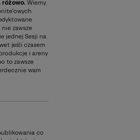
% różowo.
Wiemy,
ronite'owych
 podyktowane
k nie zawsze
e jednej Sesji na
wet jeśli czasem
produkcje i areny
mo to zawsze
serdecznie wam
publikowania co