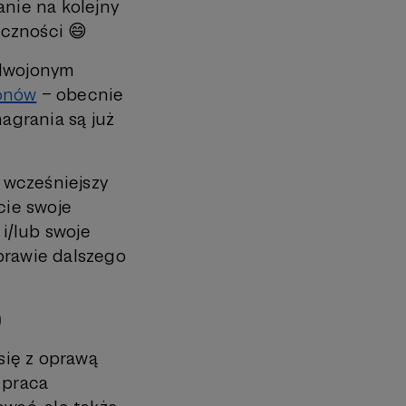
anie na kolejny
eczności 😄
zdwojonym
ronów
– obecnie
nagrania są już
m wcześniejszy
cie swoje
 i/lub swoje
prawie dalszego
)
się z oprawą
 praca