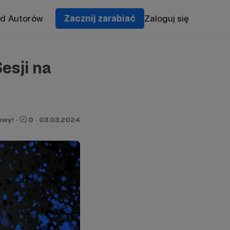
od Autorów
Zacznij zarabiać
Zaloguj się
esji na
owy!
·
0
·
03.03.2024