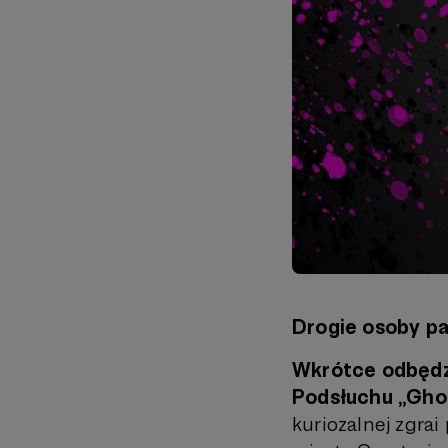
Drogie osoby pa
Wkrótce odbędzi
Podsłuchu „Ghos
kuriozalnej zgra