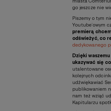
miasta Comteriu
go jeszcze nie wid
Piszemy o tym ni
Youtube’owym cza
premierą chcemy
odświeżyć, co r
dedykowanego p
Dzięki waszemu
ukazywać się co
utalentowane oso
kolejnych odcink
udźwiękawiać Ses
publikowaniem na
nam też wziąć ud
Kapitularzu spot