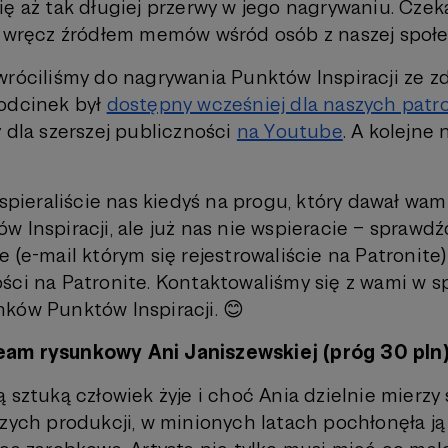
ię aż tak długiej przerwy w jego nagrywaniu. Czek
ę wręcz źródłem memów wśród osób z naszej społ
wróciliśmy do nagrywania Punktów Inspiracji ze 
odcinek był
dostępny wcześniej dla naszych pat
 dla szerszej publiczności
na Youtube
. A kolejne 
wspieraliście nas kiedyś na progu, który dawał wa
 Inspiracji, ale już nas nie wspieracie – sprawdź
 (e-mail którym się rejestrowaliście na Patronite)
ści na Patronite. Kontaktowaliśmy się z wami w s
ków Punktów Inspiracji. 😊
eam rysunkowy Ani Janiszewskiej (próg 30 pln
 sztuką człowiek żyje i choć Ania dzielnie mierzy 
szych produkcji, w minionych latach pochłonęła ją