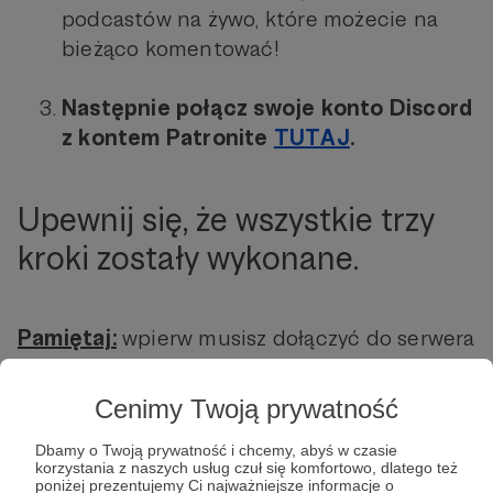
podcastów na żywo, które możecie na
bieżąco komentować!
Następnie połącz swoje konto Discord
z kontem Patronite
TUTAJ
.
Upewnij się, że wszystkie trzy
kroki zostały wykonane.
Pamiętaj:
wpierw musisz dołączyć do serwera
Podsluchane.pl na Discordzie (krok 1),
następnie wesprzeć nas na Patronite (krok 2),
Cenimy Twoją prywatność
a potem połączyć swoje konto Patronite z
Dbamy o Twoją prywatność i chcemy, abyś w czasie
kontem Discord (krok 3).
korzystania z naszych usług czuł się komfortowo, dlatego też
poniżej prezentujemy Ci najważniejsze informacje o