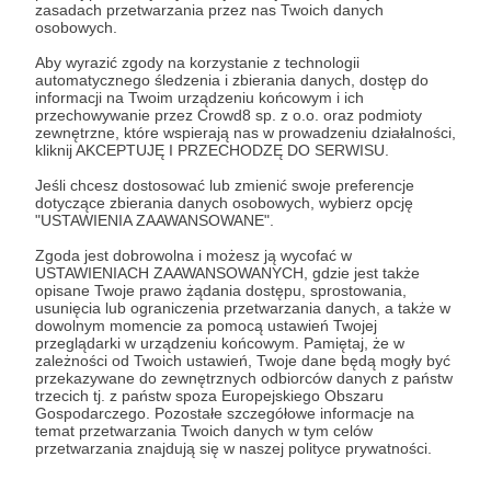
zasadach przetwarzania przez nas Twoich danych
osobowych.
Aby wyrazić zgody na korzystanie z technologii
automatycznego śledzenia i zbierania danych, dostęp do
informacji na Twoim urządzeniu końcowym i ich
Po wykonaniu wszystkich kroków prosimy
przechowywanie przez Crowd8 sp. z o.o. oraz podmioty
o cierpliwość
– automat przypisze ci
zewnętrzne, które wspierają nas w prowadzeniu działalności,
kliknij AKCEPTUJĘ I PRZECHODZĘ DO SERWISU.
odpowiednią rangę w ciągu dwóch godzin.
Jeśli chcesz dostosować lub zmienić swoje preferencje
Wtedy pełne korzyści ze wspierania
dotyczące zbierania danych osobowych, wybierz opcję
"USTAWIENIA ZAAWANSOWANE".
Podsluchane.pl staną przed tobą otworem!
Zgoda jest dobrowolna i możesz ją wycofać w
USTAWIENIACH ZAAWANSOWANYCH, gdzie jest także
opisane Twoje prawo żądania dostępu, sprostowania,
W razie problemów z dołączeniem, możecie
usunięcia lub ograniczenia przetwarzania danych, a także w
dowolnym momencie za pomocą ustawień Twojej
się z nami skontaktować poprzez napisanie
przeglądarki w urządzeniu końcowym. Pamiętaj, że w
do nas prywatnej wiadomości na Patronite
zależności od Twoich ustawień, Twoje dane będą mogły być
przekazywane do zewnętrznych odbiorców danych z państw
albo wysłanie maila na
trzecich tj. z państw spoza Europejskiego Obszaru
Gospodarczego. Pozostałe szczegółowe informacje na
kontakt@podsluchane.pl
. W wiadomości
temat przetwarzania Twoich danych w tym celów
koniecznie podajcie maila, którym logujecie
przetwarzania znajdują się w naszej polityce prywatności.
się na Patronite oraz swój login na Discordzie.