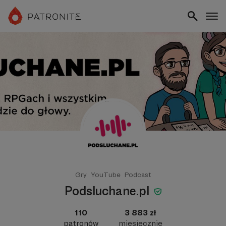
Gry
YouTube
Podcast
Podsluchane.pl
110
3 883 zł
patronów
miesięcznie