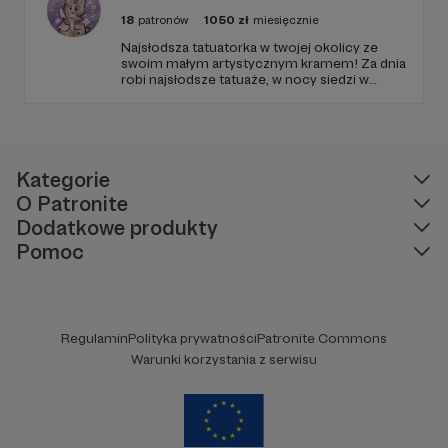
18
patronów
1050
zł
miesięcznie
Najsłodsza tatuatorka w twojej okolicy ze
swoim małym artystycznym kramem! Za dnia
robi najsłodsze tatuaże, w nocy siedzi w
tabletem w rękach i projektuje słodziakowe
grafiki i naklejki!
Kategorie
O Patronite
Dodatkowe produkty
Pomoc
Regulamin
Polityka prywatności
Patronite Commons
Warunki korzystania z serwisu