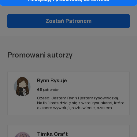
Wesprzyj działalność Autora
Podsluchane.pl
już teraz!
Zostań Patronem
Promowani autorzy
Rynn Rysuje
65
patronów
Cześć! Jestem Rynn i jestem rysowniczką.
Na fb i insta dzielę się z wami rysunkami, które
czasem wywołują rozbawienie, czasem
refleksję, a najczęściej reakcję “też tak mam!”.
Od niedawna nagrywam też audiobooki!
Timka Craft