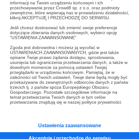
03.03.2024
Brak komentarzy
informacji na Twoim urządzeniu końcowym i ich
●
przechowywanie przez Crowd8 sp. z o.o. oraz podmioty
zewnętrzne, które wspierają nas w prowadzeniu działalności,
Jak dołączyć do naszego Discorda?
kliknij AKCEPTUJĘ I PRZECHODZĘ DO SERWISU.
Instrukcja, jak dołączyć od naszego Discorda i połączyć
tamtejsze konto z kontem Patronite, by móc korzystać ze
Jeśli chcesz dostosować lub zmienić swoje preferencje
wszystkich benefitów dla osób wspierających!
dotyczące zbierania danych osobowych, wybierz opcję
"USTAWIENIA ZAAWANSOWANE".
patronite
discord
Zgoda jest dobrowolna i możesz ją wycofać w
USTAWIENIACH ZAAWANSOWANYCH, gdzie jest także
opisane Twoje prawo żądania dostępu, sprostowania,
usunięcia lub ograniczenia przetwarzania danych, a także w
dowolnym momencie za pomocą ustawień Twojej
przeglądarki w urządzeniu końcowym. Pamiętaj, że w
zależności od Twoich ustawień, Twoje dane będą mogły być
przekazywane do zewnętrznych odbiorców danych z państw
trzecich tj. z państw spoza Europejskiego Obszaru
Gospodarczego. Pozostałe szczegółowe informacje na
temat przetwarzania Twoich danych w tym celów
przetwarzania znajdują się w naszej polityce prywatności.
Dołącz do grona Patronów!
Ustawienia zaawansowane
Akceptuję i przechodzę do serwisu