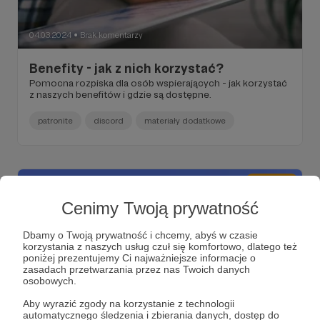
04.03.2024
Brak komentarzy
●
Benefity - jak z nich korzystać?
Pomocna rozpiska dla osób wspierających - jak korzystać
z naszych benefitów i gdzie są dostępne.
patronite
discord
materiały dodatkowe
PRZYPIĘTY
Cenimy Twoją prywatność
Dbamy o Twoją prywatność i chcemy, abyś w czasie
korzystania z naszych usług czuł się komfortowo, dlatego też
poniżej prezentujemy Ci najważniejsze informacje o
zasadach przetwarzania przez nas Twoich danych
osobowych.
Aby wyrazić zgody na korzystanie z technologii
automatycznego śledzenia i zbierania danych, dostęp do