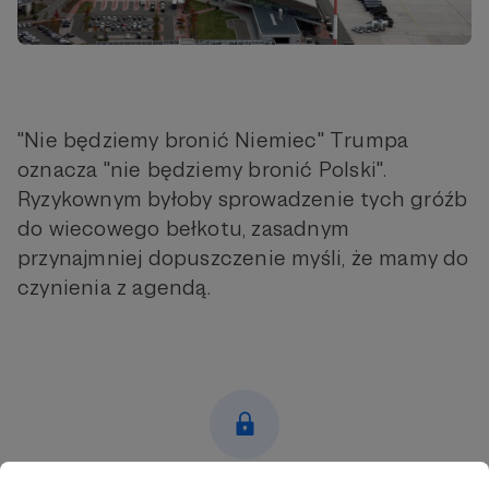
"Nie będziemy bronić Niemiec" Trumpa
oznacza "nie będziemy bronić Polski".
Ryzykownym byłoby sprowadzenie tych gróźb
do wiecowego bełkotu, zasadnym
przynajmniej dopuszczenie myśli, że mamy do
czynienia z agendą.