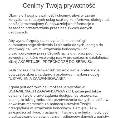
Post dostępny tylko dla Patronów
Cenimy Twoją prywatność
Aby zobaczyć ten materiał musisz być zalogowany
Dbamy o Twoją prywatność i chcemy, abyś w czasie
korzystania z naszych usług czuł się komfortowo, dlatego też
poniżej prezentujemy Ci najważniejsze informacje o
Zostań Patronem
zasadach przetwarzania przez nas Twoich danych
osobowych.
Zaloguj się
Aby wyrazić zgody na korzystanie z technologii
automatycznego śledzenia i zbierania danych, dostęp do
informacji na Twoim urządzeniu końcowym i ich
przechowywanie przez Crowd8 sp. z o.o. oraz podmioty
Donald Trump
wojna NATO-rosja
polska operacja obronna
zewnętrzne, które wspierają nas w prowadzeniu działalności,
kliknij AKCEPTUJĘ I PRZECHODZĘ DO SERWISU.
kampania wyborcza w USA
zimna wojna
RFN
Jeśli chcesz dostosować lub zmienić swoje preferencje
Bundeswehra
wojna w Gruzji
dotyczące zbierania danych osobowych, wybierz opcję
"USTAWIENIA ZAAWANSOWANE".
Udostępnij
Zgoda jest dobrowolna i możesz ją wycofać w
USTAWIENIACH ZAAWANSOWANYCH, gdzie jest także
opisane Twoje prawo żądania dostępu, sprostowania,
usunięcia lub ograniczenia przetwarzania danych, a także w
dowolnym momencie za pomocą ustawień Twojej
przeglądarki w urządzeniu końcowym. Pamiętaj, że w
zależności od Twoich ustawień, Twoje dane będą mogły być
przekazywane do zewnętrznych odbiorców danych z państw