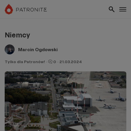
Niemcy
Marcin Ogdowski
Tylko dla Patronów!
·
0
·
21.03.2024