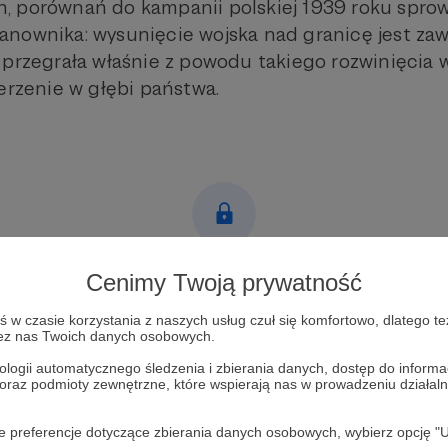
 porównań do kampanii polskiej 1939 roku sprow
nownika: wysunięcie wojska nad granicę jest zaws
 przegrała właśnie z powodu takiego rozwinięcia w
erzenie w głębi państwa.
Post dostępny tylko dla Patronów
Cenimy Twoją prywatność
Aby zobaczyć ten materiał musisz być zalogowany
w czasie korzystania z naszych usług czuł się komfortowo, dlatego te
zez nas Twoich danych osobowych.
ologii automatycznego śledzenia i zbierania danych, dostęp do inform
Zostań Patronem
 oraz podmioty zewnętrzne, które wspierają nas w prowadzeniu dział
Zaloguj się
oje preferencje dotyczące zbierania danych osobowych, wybierz op