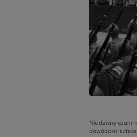
Niedawny szum m
dowódczo-sztabo