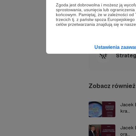
Zgoda jest dobrowolna i możesz ją wyc
Daniel Tomaszewski
D
sprostowania, usunięcia lub ograniczeni
końcowym. Pamiętaj, że w zależności od
trzecich tj. z państw spoza Europejskie
celów przetwarzania znajdują się w naszej
Udostępnij
Ustawienia zaaw
Strate
Zobacz również
Jacek 
kra...
Jacek 
ora...