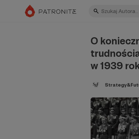
O konieczn
trudności
w 1939 rok
Strategy&Fut