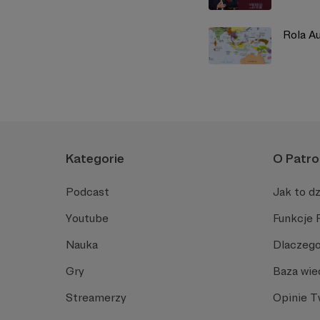
Rola Au
Kategorie
O Patro
Podcast
Jak to dz
Youtube
Funkcje 
Nauka
Dlaczego
Gry
Baza wie
Streamerzy
Opinie 