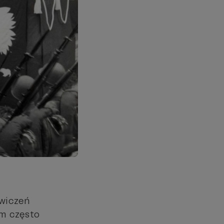
ćwiczeń
ym często