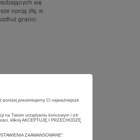
adzających się
ze opcją złą, w
zdłuż granic.
ż poniżej prezentujemy Ci najważniejsze
acji na Twoim urządzeniu końcowym i ich
alności, kliknij AKCEPTUJĘ I PRZECHODZĘ
cję "USTAWIENIA ZAAWANSOWANE".