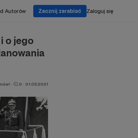
od Autorów
Zacznij zarabiać
Zaloguj się
i o jego
planowania
onów!
·
0
·
01.03.2021