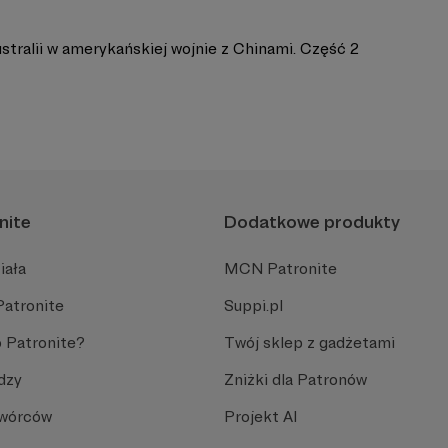
stralii w amerykańskiej wojnie z Chinami. Część 2
nite
Dodatkowe produkty
iała
MCN Patronite
Patronite
Suppi.pl
 Patronite?
Twój sklep z gadżetami
dzy
Zniżki dla Patronów
Twórców
Projekt AI