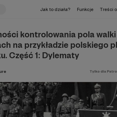
Jak to działa?
Funkcje
Treści 
ości kontrolowania pola walki 
ach na przykładzie polskiego 
u. Część 1: Dylematy
ure
Tylko dla Patr