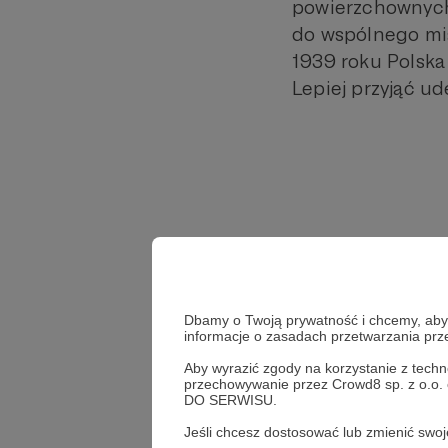
powierzchownych,
do wspólnego mia
1939 roku Polska
Lepiej przyjąć ud
Dbamy o Twoją prywatność i chcemy, abyś 
informacje o zasadach przetwarzania pr
Aby wyrazić zgody na korzystanie z techn
przechowywanie przez Crowd8 sp. z o.o.
DO SERWISU.
Jeśli chcesz dostosować lub zmienić sw