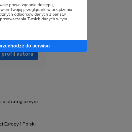
oje prawo żądania dostępu,
wień Twojej przeglądarki w urządzeniu
trznych odbiorców danych z państw
 przetwarzania Twoich danych w tym
przechodzę do serwisu
profil autora
u o strategicznym
i Europy i Polski