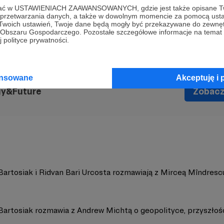
ofać w USTAWIENIACH ZAAWANSOWANYCH, gdzie jest także opisane Tw
ziałania militarne
Historia
Polska&Europa
Wojsko polskie
a przetwarzania danych, a także w dowolnym momencie za pomocą usta
 Twoich ustawień, Twoje dane będą mogły być przekazywane do zewnę
go Obszaru Gospodarczego. Pozostałe szczegółowe informacje na temat
 polityce prywatności.
ansowane
Akceptuję i 
gy&Future
Zobacz 
Bartosiak i Ridvan Bari Urcosta rozmawiają z Mirceą Mîndresc
Bartosiak rozmawia z Andrew Michtą o geopolityce, przyszłośc