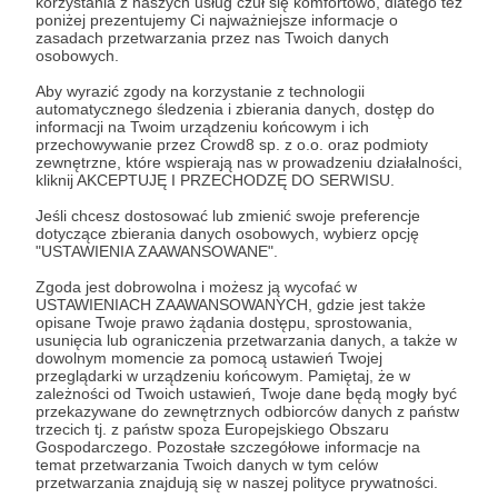
korzystania z naszych usług czuł się komfortowo, dlatego też
Zaloguj się
poniżej prezentujemy Ci najważniejsze informacje o
zasadach przetwarzania przez nas Twoich danych
osobowych.
Albert Świdziński
Azja
Chiny
Europa
Indie
Rosja
Aby wyrazić zgody na korzystanie z technologii
automatycznego śledzenia i zbierania danych, dostęp do
Świat
USA
Weekly Brief
informacji na Twoim urządzeniu końcowym i ich
przechowywanie przez Crowd8 sp. z o.o. oraz podmioty
zewnętrzne, które wspierają nas w prowadzeniu działalności,
Udostępnij
kliknij AKCEPTUJĘ I PRZECHODZĘ DO SERWISU.
Jeśli chcesz dostosować lub zmienić swoje preferencje
dotyczące zbierania danych osobowych, wybierz opcję
"USTAWIENIA ZAAWANSOWANE".
Zgoda jest dobrowolna i możesz ją wycofać w
USTAWIENIACH ZAAWANSOWANYCH, gdzie jest także
opisane Twoje prawo żądania dostępu, sprostowania,
Strategy&Future
usunięcia lub ograniczenia przetwarzania danych, a także w
dowolnym momencie za pomocą ustawień Twojej
przeglądarki w urządzeniu końcowym. Pamiętaj, że w
Zobacz profil autora
zależności od Twoich ustawień, Twoje dane będą mogły być
przekazywane do zewnętrznych odbiorców danych z państw
trzecich tj. z państw spoza Europejskiego Obszaru
Gospodarczego. Pozostałe szczegółowe informacje na
temat przetwarzania Twoich danych w tym celów
przetwarzania znajdują się w naszej polityce prywatności.
Zobacz również