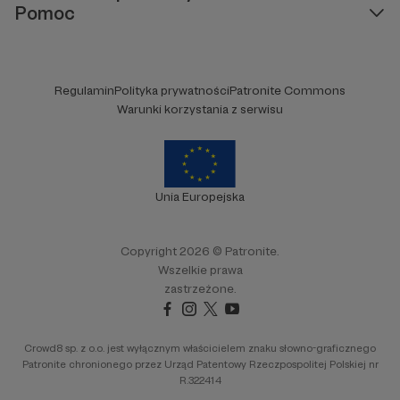
Pomoc
Regulamin
Polityka prywatności
Patronite Commons
Warunki korzystania z serwisu
Unia Europejska
Copyright 2026 © Patronite.
Wszelkie prawa
zastrzeżone.
Crowd8 sp. z o.o. jest wyłącznym właścicielem znaku słowno-graficznego
Patronite chronionego przez Urząd Patentowy Rzeczpospolitej Polskiej nr
R.322414