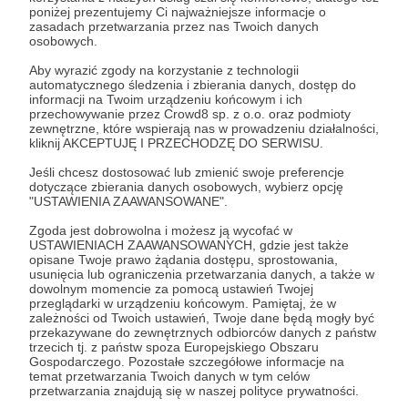
Zaloguj się
poniżej prezentujemy Ci najważniejsze informacje o
zasadach przetwarzania przez nas Twoich danych
osobowych.
Albert Świdziński
Chiny
Indie
Rosja
Świat
Aby wyrazić zgody na korzystanie z technologii
automatycznego śledzenia i zbierania danych, dostęp do
Ukraina
USA
Weekly Brief
informacji na Twoim urządzeniu końcowym i ich
przechowywanie przez Crowd8 sp. z o.o. oraz podmioty
zewnętrzne, które wspierają nas w prowadzeniu działalności,
kliknij AKCEPTUJĘ I PRZECHODZĘ DO SERWISU.
Udostępnij
Jeśli chcesz dostosować lub zmienić swoje preferencje
dotyczące zbierania danych osobowych, wybierz opcję
"USTAWIENIA ZAAWANSOWANE".
Zgoda jest dobrowolna i możesz ją wycofać w
USTAWIENIACH ZAAWANSOWANYCH, gdzie jest także
opisane Twoje prawo żądania dostępu, sprostowania,
Strategy&Future
usunięcia lub ograniczenia przetwarzania danych, a także w
dowolnym momencie za pomocą ustawień Twojej
przeglądarki w urządzeniu końcowym. Pamiętaj, że w
Zobacz profil autora
zależności od Twoich ustawień, Twoje dane będą mogły być
przekazywane do zewnętrznych odbiorców danych z państw
trzecich tj. z państw spoza Europejskiego Obszaru
Gospodarczego. Pozostałe szczegółowe informacje na
temat przetwarzania Twoich danych w tym celów
przetwarzania znajdują się w naszej polityce prywatności.
Zobacz również