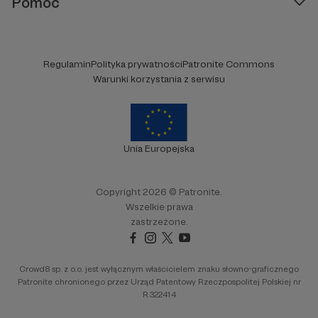
Pomoc
Regulamin
Polityka prywatności
Patronite Commons
Warunki korzystania z serwisu
Unia Europejska
Copyright 2026 © Patronite.
Wszelkie prawa
zastrzeżone.
Crowd8 sp. z o.o. jest wyłącznym właścicielem znaku słowno-graficznego
Patronite chronionego przez Urząd Patentowy Rzeczpospolitej Polskiej nr
R.322414