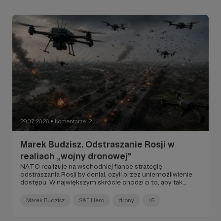
28.07.2026
Komentarze: 2
●
Marek Budzisz. Odstraszanie Rosji w
realiach „wojny dronowej"
NATO realizuje na wschodniej flance strategię
odstraszania Rosji by denial, czyli przez uniemożliwienie
dostępu. W największym skrócie chodzi o to, aby tak
ukształtować relację sił i środków oraz zbudować cały
system obrony, żeby potencjalny przeciwnik wątpił, czy
Marek Budzisz
S&F Hero
drony
+5
uda mu się zrealizować plany...