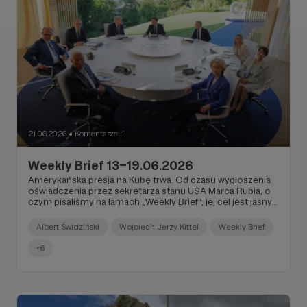
21.06.2026
Komentarze: 1
●
Weekly Brief 13–19.06.2026
Amerykańska presja na Kubę trwa. Od czasu wygłoszenia
oświadczenia przez sekretarza stanu USA Marca Rubia, o
czym pisaliśmy na łamach „Weekly Brief”, jej cel jest jasny:
pogłębienie kryzysu poprzez blokadę gospodarczą wyspy.
Ma on doprowadzić do przełamania społeczeństwa
Albert Świdziński
Wojciech Jerzy Kittel
Weekly Brief
kubańskiego i sprawić, że zwróci się ono przeciwko
władzy.
+6