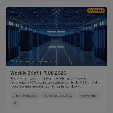
PRZYPIĘTY
20 godzin temu
Brak komentarzy
●
Weekly Brief 1–7.08.2026
W ostatnim tygodniu informowaliśmy o nowych
regulacjach FCC, które zakazują importu do USA chińskich
robotów humanoidalnych (oraz falowników)...
Albert Świdziński
Wojciech Jerzy Kittel
Weekly Brief
+7