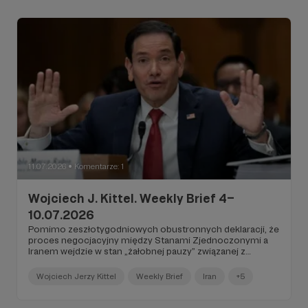
11.07.2026
Komentarze: 1
●
Wojciech J. Kittel. Weekly Brief 4–
10.07.2026
Pomimo zeszłotygodniowych obustronnych deklaracji, że
proces negocjacyjny między Stanami Zjednoczonymi a
Iranem wejdzie w stan „żałobnej pauzy” związanej z
pogrzebem zabitego Alego Chamenei, od poniedziałku na
linii Waszyngton–Teheran ponownie narasta eskalacja...
Wojciech Jerzy Kittel
Weekly Brief
Iran
+5