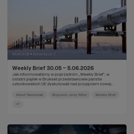
06.06.2026
Komentarze: 2
●
Weekly Brief 30.05 – 5.06.2026
Jak informowaliśmy w poprzednim „Weekly Brief”, w
ostatni piątek w Brukseli przedstawiciele państw
członkowskich UE dyskutowali nad przyjęciem nowej
strategii wobec Chin, mającej być odpowiedzią na tak
zwany China Shock 2.0...
Albert Świdziński
Wojciech Jerzy Kittel
Weekly Brief
+7