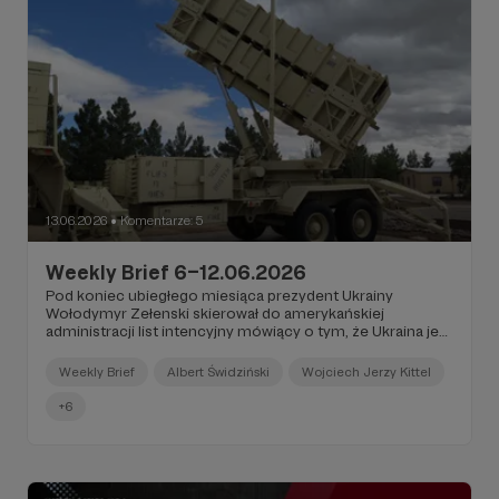
13.06.2026
Komentarze: 5
●
Weekly Brief 6–12.06.2026
Pod koniec ubiegłego miesiąca prezydent Ukrainy
Wołodymyr Zełenski skierował do amerykańskiej
administracji list intencyjny mówiący o tym, że Ukraina jest
zainteresowana licencją produkcyjną pocisków PAC do
systemów PATRIOT.
Weekly Brief
Albert Świdziński
Wojciech Jerzy Kittel
+6