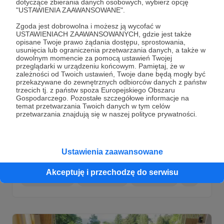
dotyczące zbierania danych osobowych, wybierz opcję
"USTAWIENIA ZAAWANSOWANE".
Zgoda jest dobrowolna i możesz ją wycofać w
USTAWIENIACH ZAAWANSOWANYCH, gdzie jest także
opisane Twoje prawo żądania dostępu, sprostowania,
usunięcia lub ograniczenia przetwarzania danych, a także w
dowolnym momencie za pomocą ustawień Twojej
przeglądarki w urządzeniu końcowym. Pamiętaj, że w
zależności od Twoich ustawień, Twoje dane będą mogły być
przekazywane do zewnętrznych odbiorców danych z państw
trzecich tj. z państw spoza Europejskiego Obszaru
26.06.2026
Brak komentarzy
Gospodarczego. Pozostałe szczegółowe informacje na
●
temat przetwarzania Twoich danych w tym celów
przetwarzania znajdują się w naszej polityce prywatności.
O strategii wobec Ukrainy | Jacek
Bartosiak i zespół S&F | Stefan,
Świdziński, Budzisz (Wideo)
Ustawienia zaawansowane
O strategii wobec Ukrainy | Jacek Bartosiak i zespół S&F |
Stefan, Świdziński, Budzisz
Akceptuję i przechodzę do serwisu
Jacek Bartosiak
Marek Budzisz
Marek Stefan
+6