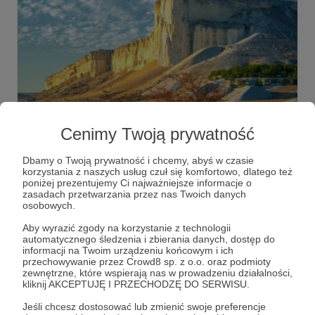
Cenimy Twoją prywatność
28.06.2026
Komentarze: 2
●
Dbamy o Twoją prywatność i chcemy, abyś w czasie
Weekly Brief 20–26.06.2026
korzystania z naszych usług czuł się komfortowo, dlatego też
„To nieakceptowalne i zmierzamy w niedobrym kierunku”
poniżej prezentujemy Ci najważniejsze informacje o
– taki miał być uzysk z ubiegłotygodniowego spotkania
zasadach przetwarzania przez nas Twoich danych
przywódców UE, poświęconego polityce handlowej Unii
osobowych.
wobec Chin...
Aby wyrazić zgody na korzystanie z technologii
Albert Świdziński
Wojciech Jerzy Kittel
Weekly Brief
automatycznego śledzenia i zbierania danych, dostęp do
informacji na Twoim urządzeniu końcowym i ich
+7
przechowywanie przez Crowd8 sp. z o.o. oraz podmioty
zewnętrzne, które wspierają nas w prowadzeniu działalności,
kliknij AKCEPTUJĘ I PRZECHODZĘ DO SERWISU.
Jeśli chcesz dostosować lub zmienić swoje preferencje