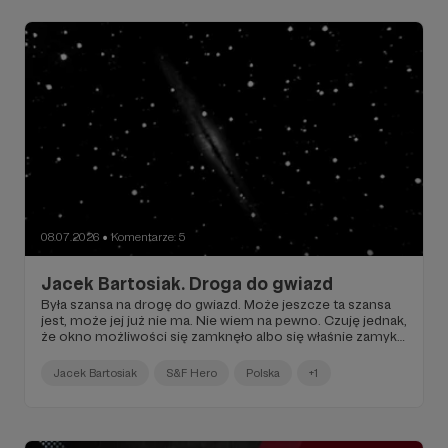
08.07.2026
Komentarze: 5
●
Jacek Bartosiak. Droga do gwiazd
Była szansa na drogę do gwiazd. Może jeszcze ta szansa
jest, może jej już nie ma. Nie wiem na pewno. Czuję jednak,
że okno możliwości się zamknęło albo się właśnie zamyka
i to boleśnie – na naszych oczach...
Jacek Bartosiak
S&F Hero
Polska
+1