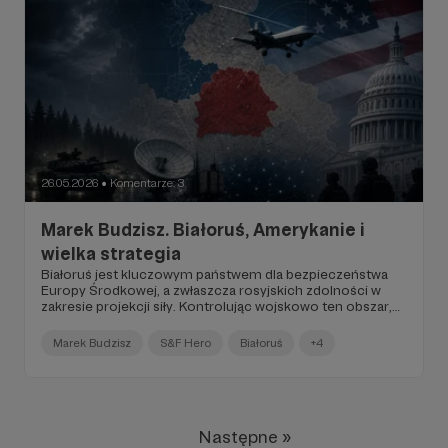
26.05.2026
Komentarze: 3
●
Marek Budzisz. Białoruś, Amerykanie i
wielka strategia
Białoruś jest kluczowym państwem dla bezpieczeństwa
Europy Środkowej, a zwłaszcza rosyjskich zdolności w
zakresie projekcji siły. Kontrolując wojskowo ten obszar,
Kreml ma możliwość oddziaływania na północ, gdzie
znajdują się państwa bałtyckie, na zachód (Polska) i na
Marek Budzisz
S&F Hero
Białoruś
+4
południe (Ukraina). Co więcej, Rosjanie realizując te
operację, mogą z łatwością i szybko przenosić presję z
jednego kierunku na drugi, co zmusza państwa NATO do
utrzymywania gotowości obronnej i limituje zdolności do
wojskowego wsparcia Ukrainy...
Następne »