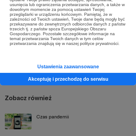
usunięcia lub ograniczenia przetwarzania danych, a także w
dowolnym momencie za pomocą ustawień Twojej
Udostępnij
przeglądarki w urządzeniu końcowym. Pamiętaj, że w
zależności od Twoich ustawień, Twoje dane będą mogły być
przekazywane do zewnętrznych odbiorców danych z państw
trzecich tj. z państw spoza Europejskiego Obszaru
Gospodarczego. Pozostałe szczegółowe informacje na
temat przetwarzania Twoich danych w tym celów
przetwarzania znajdują się w naszej polityce prywatności.
Strategy&Future
Ustawienia zaawansowane
Zobacz profil autora
Akceptuję i przechodzę do serwisu
Zobacz również
Czas pandemii