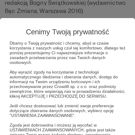
redakcją Bogny Świątkowskiej (wydawnictwo
Bęc Zmiana, Warszawa 2016).
Cenimy Twoją prywatność
Dbamy o Twoją prywatność i chcemy, abyś w czasie
korzystania z naszych usług czuł się komfortowo, dlatego też
poniżej prezentujemy Ci najważniejsze informacje o
zasadach przetwarzania przez nas Twoich danych
osobowych.
Post dostępny tylko dla Patronów
Aby wyrazić zgody na korzystanie z technologii
automatycznego śledzenia i zbierania danych, dostęp do
Aby zobaczyć ten materiał musisz być zalogowany
informacji na Twoim urządzeniu końcowym i ich
przechowywanie przez Crowd8 sp. z o.o. oraz podmioty
zewnętrzne, które wspierają nas w prowadzeniu działalności,
Zostań Patronem
kliknij AKCEPTUJĘ I PRZECHODZĘ DO SERWISU.
Jeśli chcesz dostosować lub zmienić swoje preferencje
Zaloguj się
dotyczące zbierania danych osobowych, wybierz opcję
"USTAWIENIA ZAAWANSOWANE".
Zgoda jest dobrowolna i możesz ją wycofać w
Jakub Marszałkiewicz
Recenzje
Świat
USTAWIENIACH ZAAWANSOWANYCH, gdzie jest także
opisane Twoje prawo żądania dostępu, sprostowania,