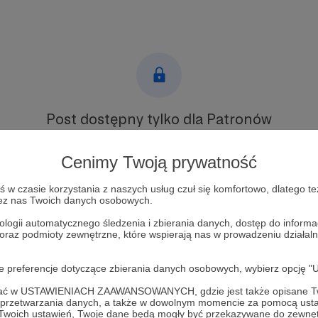
Post dostępny tylko dla Patronów
Aby zobaczyć ten materiał musisz być zalogowany
Cenimy Twoją prywatność
Zostań Patronem
w czasie korzystania z naszych usług czuł się komfortowo, dlatego te
zez nas Twoich danych osobowych.
Zaloguj się
ologii automatycznego śledzenia i zbierania danych, dostęp do inform
 oraz podmioty zewnętrzne, które wspierają nas w prowadzeniu dział
a strategia
oje preferencje dotyczące zbierania danych osobowych, wybierz op
ofać w USTAWIENIACH ZAAWANSOWANYCH, gdzie jest także opisane Tw
a przetwarzania danych, a także w dowolnym momencie za pomocą usta
 Twoich ustawień, Twoje dane będą mogły być przekazywane do zewnę