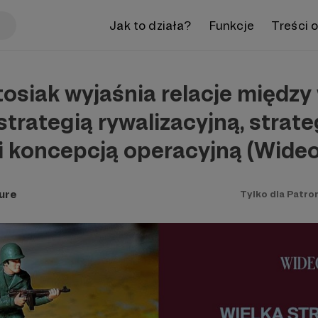
Jak to działa?
Funkcje
Treści 
osiak wyjaśnia relacje między
 strategią rywalizacyjną, strate
i koncepcją operacyjną (Wideo
ure
Tylko dla Patro