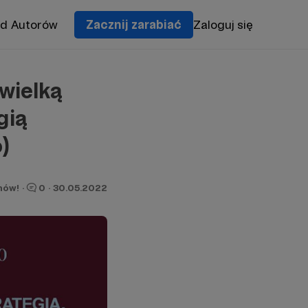
od Autorów
Zacznij zarabiać
Zaloguj się
 wielką
gią
)
nów!
·
0
·
30.05.2022