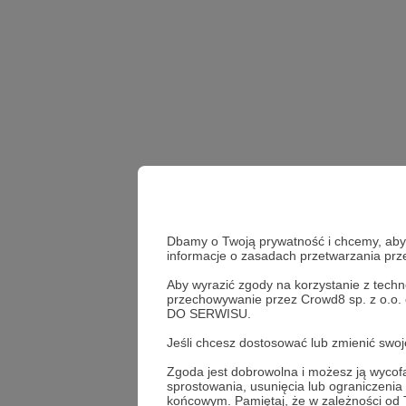
Dbamy o Twoją prywatność i chcemy, abyś 
informacje o zasadach przetwarzania pr
Aby wyrazić zgody na korzystanie z techn
przechowywanie przez Crowd8 sp. z o.o.
DO SERWISU.
Jacek Bartosiak
Wielk
Jeśli chcesz dostosować lub zmienić sw
Zgoda jest dobrowolna i możesz ją wyc
sprostowania, usunięcia lub ograniczeni
Udostępnij
końcowym. Pamiętaj, że w zależności od