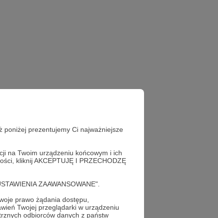
ż poniżej prezentujemy Ci najważniejsze
acji na Twoim urządzeniu końcowym i ich
alności, kliknij AKCEPTUJĘ I PRZECHODZĘ
cję "USTAWIENIA ZAAWANSOWANE".
oje prawo żądania dostępu,
wień Twojej przeglądarki w urządzeniu
trznych odbiorców danych z państw