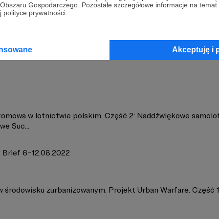
go Obszaru Gospodarczego. Pozostałe szczegółowe informacje na temat
 polityce prywatności.
gy&Future
Zobacz 
ansowane
Akceptuję i 
tomowa w lotnictwie polskim. Część 2: Naddźwiękowe samolo
e Suc...
 Brief 6–12.08.2022
w środowisku zurbanizowanym. Projekt Urban Warfare. Część 