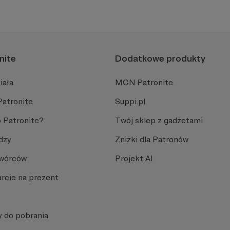
nite
Dodatkowe produkty
iała
MCN Patronite
Patronite
Suppi.pl
 Patronite?
Twój sklep z gadżetami
dzy
Zniżki dla Patronów
Twórców
Projekt AI
rcie na prezent
y do pobrania