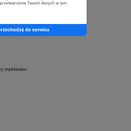
 przetwarzania Twoich danych w tym
profil autora
przechodzę do serwisu
ty myśliwsko-
1