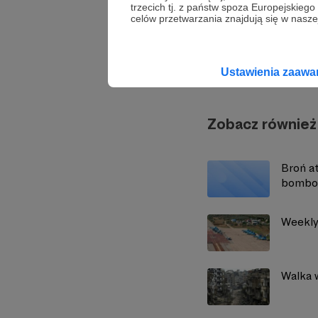
trzecich tj. z państw spoza Europejskie
celów przetwarzania znajdują się w naszej
Strate
Ustawienia zaaw
Zobacz również
Broń a
bombow
Weekly
Walka 