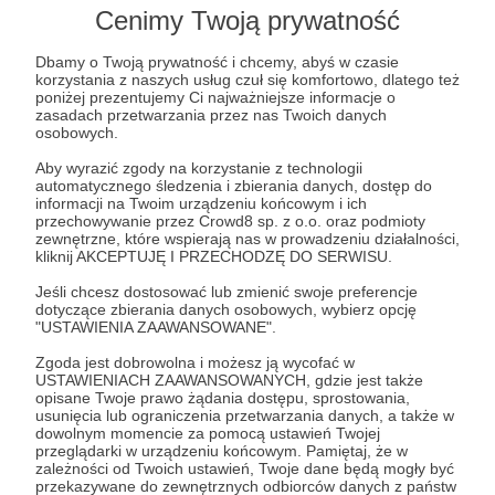
Cenimy Twoją prywatność
Post dostępny tylko dla Patronów
Aby zobaczyć ten materiał musisz być zalogowany
Dbamy o Twoją prywatność i chcemy, abyś w czasie
korzystania z naszych usług czuł się komfortowo, dlatego też
poniżej prezentujemy Ci najważniejsze informacje o
zasadach przetwarzania przez nas Twoich danych
Zostań Patronem
osobowych.
Aby wyrazić zgody na korzystanie z technologii
Zaloguj się
automatycznego śledzenia i zbierania danych, dostęp do
informacji na Twoim urządzeniu końcowym i ich
przechowywanie przez Crowd8 sp. z o.o. oraz podmioty
zewnętrzne, które wspierają nas w prowadzeniu działalności,
Jacek Bartosiak
Bliski Wschód
Działania militarne
kliknij AKCEPTUJĘ I PRZECHODZĘ DO SERWISU.
Recenzje
Jeśli chcesz dostosować lub zmienić swoje preferencje
dotyczące zbierania danych osobowych, wybierz opcję
"USTAWIENIA ZAAWANSOWANE".
Udostępnij
Zgoda jest dobrowolna i możesz ją wycofać w
USTAWIENIACH ZAAWANSOWANYCH, gdzie jest także
opisane Twoje prawo żądania dostępu, sprostowania,
usunięcia lub ograniczenia przetwarzania danych, a także w
dowolnym momencie za pomocą ustawień Twojej
przeglądarki w urządzeniu końcowym. Pamiętaj, że w
zależności od Twoich ustawień, Twoje dane będą mogły być
przekazywane do zewnętrznych odbiorców danych z państw