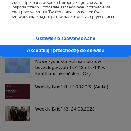
Strategy&Future
trzecich tj. z państw spoza Europejskiego Obszaru
Gospodarczego. Pozostałe szczegółowe informacje na
temat przetwarzania Twoich danych w tym celów
Zobacz profil autora
przetwarzania znajdują się w naszej polityce prywatności.
Ustawienia zaawansowane
Zobacz również
Akceptuję i przechodzę do serwisu
Nowe życie starych samolotów
bezzałogowych Tu-143 i Tu-141 w
konflikcie ukraińskim. Czę...
Weekly Brief 11–17.03.2023 (Audio)
Weekly Brief 18–24.03.2023