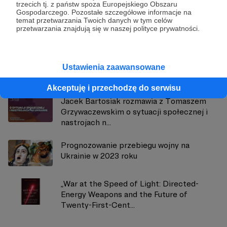
trzecich tj. z państw spoza Europejskiego Obszaru
Gospodarczego. Pozostałe szczegółowe informacje na
Zobacz profil autora
temat przetwarzania Twoich danych w tym celów
przetwarzania znajdują się w naszej polityce prywatności.
Ustawienia zaawansowane
Zobacz również
Akceptuję i przechodzę do serwisu
Jacek Bartosiak rozmawia z Tomaszem
Grzywaczewskim o sytuacji społecznej i
nastrojach n...
Prognozowanie przebiegu wojny na
Ukrainie w 2023 roku
„War at the Speed of Light: Directed-
Energy Weapons and the Future of
Twenty-First-Cent...