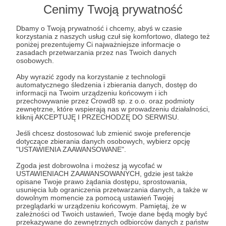
Post dostępny tylko dla Patronów
Cenimy Twoją prywatność
Aby zobaczyć ten materiał musisz być zalogowany
Dbamy o Twoją prywatność i chcemy, abyś w czasie
korzystania z naszych usług czuł się komfortowo, dlatego też
poniżej prezentujemy Ci najważniejsze informacje o
Zostań Patronem
zasadach przetwarzania przez nas Twoich danych
osobowych.
Zaloguj się
Aby wyrazić zgody na korzystanie z technologii
automatycznego śledzenia i zbierania danych, dostęp do
informacji na Twoim urządzeniu końcowym i ich
przechowywanie przez Crowd8 sp. z o.o. oraz podmioty
Albert Świdziński
Chiny
Europa
Podcast
Rosja
zewnętrzne, które wspierają nas w prowadzeniu działalności,
kliknij AKCEPTUJĘ I PRZECHODZĘ DO SERWISU.
Świat
Ukraina
Weekly Brief
Jeśli chcesz dostosować lub zmienić swoje preferencje
dotyczące zbierania danych osobowych, wybierz opcję
"USTAWIENIA ZAAWANSOWANE".
Udostępnij
Zgoda jest dobrowolna i możesz ją wycofać w
USTAWIENIACH ZAAWANSOWANYCH, gdzie jest także
opisane Twoje prawo żądania dostępu, sprostowania,
usunięcia lub ograniczenia przetwarzania danych, a także w
dowolnym momencie za pomocą ustawień Twojej
przeglądarki w urządzeniu końcowym. Pamiętaj, że w
zależności od Twoich ustawień, Twoje dane będą mogły być
Strategy&Future
przekazywane do zewnętrznych odbiorców danych z państw