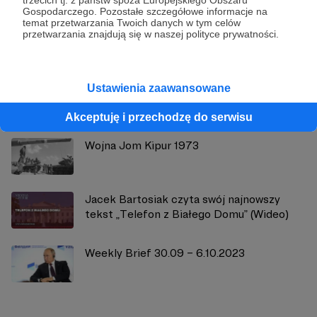
trzecich tj. z państw spoza Europejskiego Obszaru
Gospodarczego. Pozostałe szczegółowe informacje na
temat przetwarzania Twoich danych w tym celów
Zobacz profil autora
przetwarzania znajdują się w naszej polityce prywatności.
Ustawienia zaawansowane
Zobacz również
Akceptuję i przechodzę do serwisu
Wojna Jom Kipur 1973
Jacek Bartosiak czyta swój najnowszy
tekst „Telefon z Białego Domu” (Wideo)
Weekly Brief 30.09 – 6.10.2023