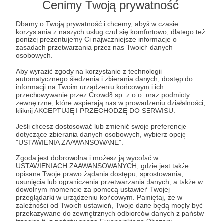
Cenimy Twoją prywatność
Post dostępny tylko dla Patronów
Dbamy o Twoją prywatność i chcemy, abyś w czasie
korzystania z naszych usług czuł się komfortowo, dlatego też
poniżej prezentujemy Ci najważniejsze informacje o
Aby zobaczyć ten materiał musisz być zalogowany
zasadach przetwarzania przez nas Twoich danych
osobowych.
Zostań Patronem
Aby wyrazić zgody na korzystanie z technologii
automatycznego śledzenia i zbierania danych, dostęp do
informacji na Twoim urządzeniu końcowym i ich
Zaloguj się
przechowywanie przez Crowd8 sp. z o.o. oraz podmioty
zewnętrzne, które wspierają nas w prowadzeniu działalności,
kliknij AKCEPTUJĘ I PRZECHODZĘ DO SERWISU.
Albert Świdziński
polityka
Rosja
Ukraina
Wojna
Jeśli chcesz dostosować lub zmienić swoje preferencje
dotyczące zbierania danych osobowych, wybierz opcję
"USTAWIENIA ZAAWANSOWANE".
Udostępnij
Zgoda jest dobrowolna i możesz ją wycofać w
USTAWIENIACH ZAAWANSOWANYCH, gdzie jest także
opisane Twoje prawo żądania dostępu, sprostowania,
usunięcia lub ograniczenia przetwarzania danych, a także w
dowolnym momencie za pomocą ustawień Twojej
przeglądarki w urządzeniu końcowym. Pamiętaj, że w
zależności od Twoich ustawień, Twoje dane będą mogły być
przekazywane do zewnętrznych odbiorców danych z państw
Strategy&Future