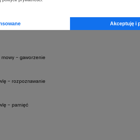
 Muzykiewicz - LogopedyczneSOS
Zobacz 
ansowane
Akceptuję i 
 mowy – gaworzenie
lę – rozpoznawanie
lę – pamięć