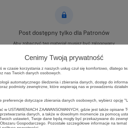
Post dostępny tylko dla Patronów
Aby zobaczyć ten materiał musisz być zalogowany
Cenimy Twoją prywatność
Zostań Patronem
w czasie korzystania z naszych usług czuł się komfortowo, dlatego te
Zaloguj się
zez nas Twoich danych osobowych.
ologii automatycznego śledzenia i zbierania danych, dostęp do inform
 oraz podmioty zewnętrzne, które wspierają nas w prowadzeniu dział
przypominanie
mama
rodzice
mózg
oje preferencje dotyczące zbierania danych osobowych, wybierz op
ofać w USTAWIENIACH ZAAWANSOWANYCH, gdzie jest także opisane Tw
a przetwarzania danych, a także w dowolnym momencie za pomocą usta
 Twoich ustawień, Twoje dane będą mogły być przekazywane do zewnę
go Obszaru Gospodarczego. Pozostałe szczegółowe informacje na temat
 polityce prywatności.