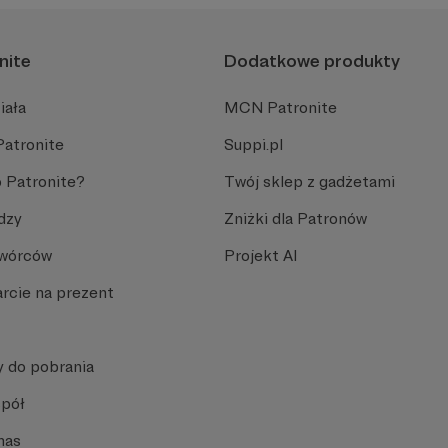
nite
Dodatkowe produkty
iała
MCN Patronite
Patronite
Suppi.pl
 Patronite?
Twój sklep z gadżetami
dzy
Zniżki dla Patronów
Twórców
Projekt AI
rcie na prezent
y do pobrania
spół
nas