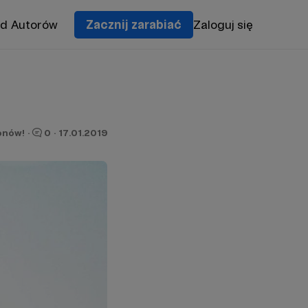
od Autorów
Zacznij zarabiać
Zaloguj się
onów!
·
0
·
17.01.2019