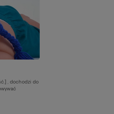
ść.] , dochodzi do
howywać