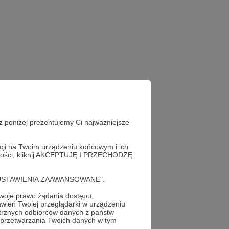
ż poniżej prezentujemy Ci najważniejsze
acji na Twoim urządzeniu końcowym i ich
alności, kliknij AKCEPTUJĘ I PRZECHODZĘ
cję "USTAWIENIA ZAAWANSOWANE".
oje prawo żądania dostępu,
wień Twojej przeglądarki w urządzeniu
trznych odbiorców danych z państw
 przetwarzania Twoich danych w tym