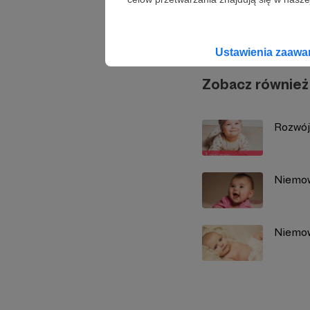
Joanna
Ustawienia zaaw
Zobacz również
Rozwój
Niemow
Niemow