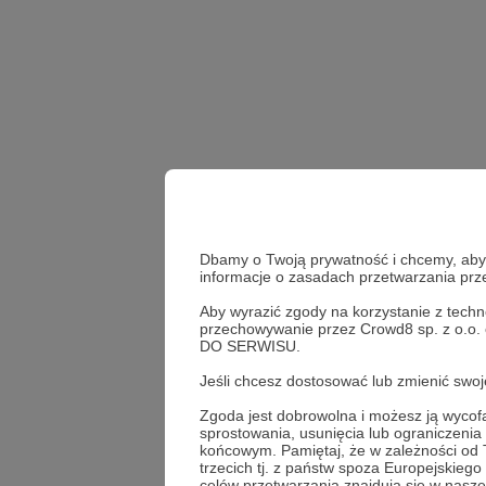
Dbamy o Twoją prywatność i chcemy, abyś 
informacje o zasadach przetwarzania pr
Aby wyrazić zgody na korzystanie z techn
przechowywanie przez Crowd8 sp. z o.o.
niemowlę
dziecko
DO SERWISU.
Jeśli chcesz dostosować lub zmienić sw
Udostępnij
Zgoda jest dobrowolna i możesz ją wyc
sprostowania, usunięcia lub ograniczeni
końcowym. Pamiętaj, że w zależności od
trzecich tj. z państw spoza Europejskie
celów przetwarzania znajdują się w naszej