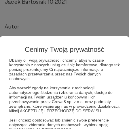
Jacek Bartosiak 10.2021
Autor
Jacek Bartosiak
Cenimy Twoją prywatność
Założyciel i właściciel Strategy&Future, autor
książek „Pacyfik i Eurazja. O wojnie”, wydanej
Dbamy o Twoją prywatność i chcemy, abyś w czasie
korzystania z naszych usług czuł się komfortowo, dlatego też
w 2016 roku, traktującej o nadchodzącej
poniżej prezentujemy Ci najważniejsze informacje o
rywalizacji wielkich mocarstw w Eurazji i o
zasadach przetwarzania przez nas Twoich danych
osobowych.
potencjalnej wojnie na zachodnim Pacyfiku,
Aby wyrazić zgody na korzystanie z technologii
„Rzeczpospolita między lądem a morzem. O
automatycznego śledzenia i zbierania danych, dostęp do
wojnie i pokoju”, wydanej w 2018 roku, i
informacji na Twoim urządzeniu końcowym i ich
przechowywanie przez Crowd8 sp. z o.o. oraz podmioty
„Przeszłość jest prologiem" z roku 2019.
zewnętrzne, które wspierają nas w prowadzeniu działalności,
kliknij AKCEPTUJĘ I PRZECHODZĘ DO SERWISU.
Jeśli chcesz dostosować lub zmienić swoje preferencje
dotyczące zbierania danych osobowych, wybierz opcję