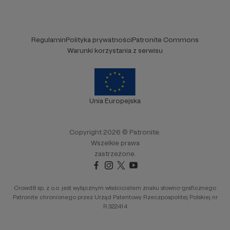
Regulamin
Polityka prywatności
Patronite Commons
Warunki korzystania z serwisu
Unia Europejska
Copyright 2026 © Patronite.
Wszelkie prawa
zastrzeżone.
Crowd8 sp. z o.o. jest wyłącznym właścicielem znaku słowno-graficznego
Patronite chronionego przez Urząd Patentowy Rzeczpospolitej Polskiej nr
R.322414