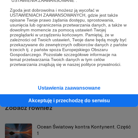
"USTAWIENIA ZAAWANSOWANE".
Jacek Bartosiak
Książki
Recenzje
Zgoda jest dobrowolna i możesz ją wycofać w
USTAWIENIACH ZAAWANSOWANYCH, gdzie jest także
Udostępnij
opisane Twoje prawo żądania dostępu, sprostowania,
usunięcia lub ograniczenia przetwarzania danych, a także w
dowolnym momencie za pomocą ustawień Twojej
przeglądarki w urządzeniu końcowym. Pamiętaj, że w
zależności od Twoich ustawień, Twoje dane będą mogły być
przekazywane do zewnętrznych odbiorców danych z państw
trzecich tj. z państw spoza Europejskiego Obszaru
Gospodarczego. Pozostałe szczegółowe informacje na
temat przetwarzania Twoich danych w tym celów
Strategy&Future
przetwarzania znajdują się w naszej polityce prywatności.
Zobacz profil autora
Ustawienia zaawansowane
Akceptuję i przechodzę do serwisu
Zobacz również
Ocean Światowy kontra Kontynent. Część
1