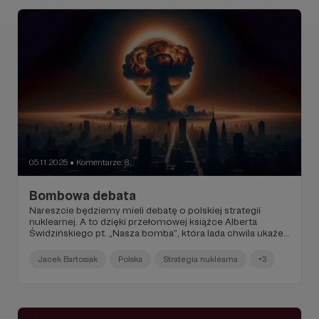
05.11.2025
Komentarze: 8
●
Bombowa debata
Nareszcie będziemy mieli debatę o polskiej strategii
nuklearnej. A to dzięki przełomowej książce Alberta
Świdzińskiego pt. „Nasza bomba”, która lada chwila ukaże
się nakładem renomowanego Wydawnictwa Literackiego...
Jacek Bartosiak
Polska
Strategia nuklearna
+3