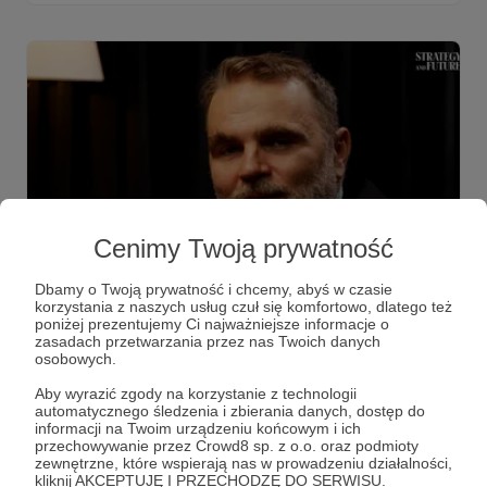
Cenimy Twoją prywatność
02.02.2026
Brak komentarzy
●
Dbamy o Twoją prywatność i chcemy, abyś w czasie
korzystania z naszych usług czuł się komfortowo, dlatego też
poniżej prezentujemy Ci najważniejsze informacje o
Podsumowanie tygodnia w
zasadach przetwarzania przez nas Twoich danych
Strategy&Future
osobowych.
Jak uzyskać podmiotowość naszego państwa w czasach
chaosu? Podsumowanie tygodnia w Strategy&Future
Aby wyrazić zgody na korzystanie z technologii
automatycznego śledzenia i zbierania danych, dostęp do
informacji na Twoim urządzeniu końcowym i ich
Jacek Bartosiak
Albert Świdziński
Marek Budzisz
przechowywanie przez Crowd8 sp. z o.o. oraz podmioty
zewnętrzne, które wspierają nas w prowadzeniu działalności,
+5
kliknij AKCEPTUJĘ I PRZECHODZĘ DO SERWISU.