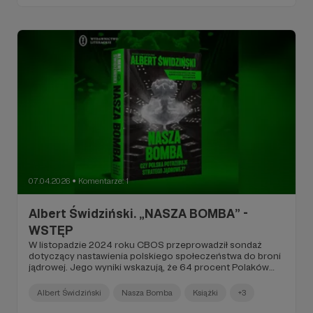
niezbędną do skonstruowania mechanizmu nuklearnego
opartego na implozji...
07.04.2026
Komentarze: 1
●
Albert Świdziński. „NASZA BOMBA” -
WSTĘP
W listopadzie 2024 roku CBOS przeprowadził sondaż
dotyczący nastawienia polskiego społeczeństwa do broni
jądrowej. Jego wyniki wskazują, że 64 procent Polaków
obawia się nuklearnego ataku ze strony Rosji...
Albert Świdziński
Nasza Bomba
Książki
+3