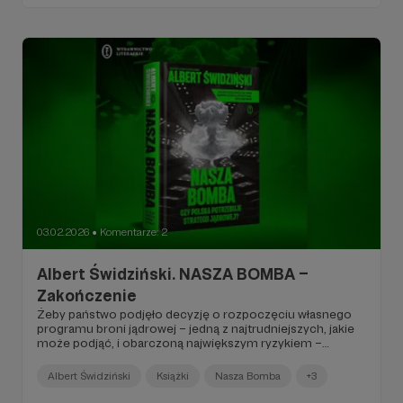
03.02.2026
Komentarze: 2
●
Albert Świdziński. NASZA BOMBA –
Zakończenie
Żeby państwo podjęło decyzję o rozpoczęciu własnego
programu broni jądrowej – jedną z najtrudniejszych, jakie
może podjąć, i obarczoną największym ryzykiem –
niezbędne jest osiągnięcie konsensusu co do zasadności
tego kroku między kluczowymi graczami (czyli tymi,
Albert Świdziński
Książki
Nasza Bomba
+3
których ewentualne weto uniemożliwiłoby realizację
takiego projektu) w danym systemie politycznym...