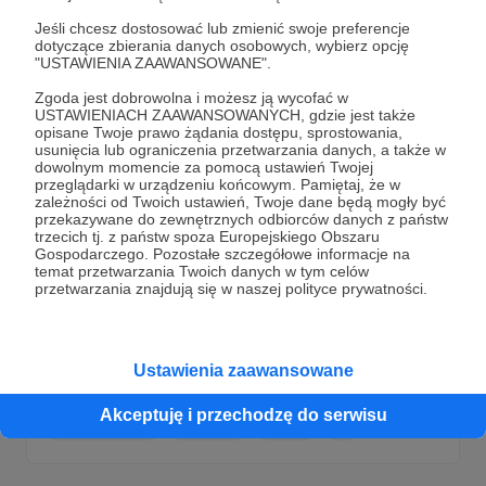
Jeśli chcesz dostosować lub zmienić swoje preferencje
dotyczące zbierania danych osobowych, wybierz opcję
"USTAWIENIA ZAAWANSOWANE".
Zgoda jest dobrowolna i możesz ją wycofać w
USTAWIENIACH ZAAWANSOWANYCH, gdzie jest także
opisane Twoje prawo żądania dostępu, sprostowania,
usunięcia lub ograniczenia przetwarzania danych, a także w
dowolnym momencie za pomocą ustawień Twojej
przeglądarki w urządzeniu końcowym. Pamiętaj, że w
zależności od Twoich ustawień, Twoje dane będą mogły być
przekazywane do zewnętrznych odbiorców danych z państw
trzecich tj. z państw spoza Europejskiego Obszaru
Gospodarczego. Pozostałe szczegółowe informacje na
temat przetwarzania Twoich danych w tym celów
przetwarzania znajdują się w naszej polityce prywatności.
29.12.2025
Komentarze: 3
●
Jacek Bartosiak - refleksje o książkach na
sylwestra 2025:) (Wideo)
Ustawienia zaawansowane
Jacek Bartosiak - refleksje o książkach na sylwestra 2025:)
Akceptuję i przechodzę do serwisu
Jacek Bartosiak
Recenzja
Wideo
+1