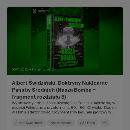
05.05.2026
Komentarze: 2
●
Albert Świdziński. Doktryny Nuklearne
Państw Średnich (Nasza Bomba –
fragment rozdziału 3)
Wyobraźmy sobie, że za dziesięć lat Polska znajdzie się w
pozycji Pakistanu z przełomu lat 80. i 90. XX wieku. Będzie
w stanie zdetonować rudymentarny ładunek jądrowy w
dowolnym momencie, kontrolować elementy cyklu
paliwowego, które pozwalają na produkcję uranu
Albert Świdziński
Nasza Bomba
S&F Hero
+3
wzbogaconego do 90 procent, i dysponować wiedzą