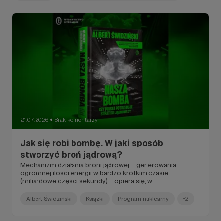
21.07.2026
Brak komentarzy
●
Jak się robi bombę. W jaki sposób
stworzyć broń jądrową?
Mechanizm działania broni jądrowej – generowania
ogromnej ilości energii w bardzo krótkim czasie
(miliardowe części sekundy) – opiera się, w
przeciwieństwie do konwencjonalnych ładunków
wybuchowych, na reakcjach fizycznych, a nie
Albert Świdziński
Książki
Program nuklearny
+2
chemicznych...