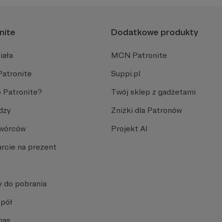
nite
Dodatkowe produkty
iała
MCN Patronite
Patronite
Suppi.pl
 Patronite?
Twój sklep z gadżetami
dzy
Zniżki dla Patronów
Twórców
Projekt AI
rcie na prezent
y do pobrania
spół
nas