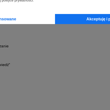
 polityce prywatności.
 Ogdowski
Zobacz 
ansowane
Akceptuję i 
zanie
wiedź"