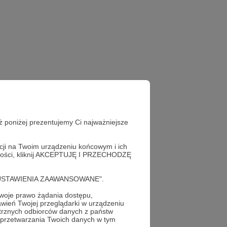
ż poniżej prezentujemy Ci najważniejsze
acji na Twoim urządzeniu końcowym i ich
sł zbrojeniowy
alności, kliknij AKCEPTUJĘ I PRZECHODZĘ
cję "USTAWIENIA ZAAWANSOWANE".
oje prawo żądania dostępu,
wień Twojej przeglądarki w urządzeniu
trznych odbiorców danych z państw
 przetwarzania Twoich danych w tym