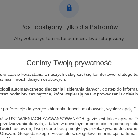
Post dostępny tylko dla Patronów
Aby zobaczyć ten materiał musisz być zalogowany
Zostań Patronem
Cenimy Twoją prywatność
Zaloguj się
w czasie korzystania z naszych usług czuł się komfortowo, dlatego te
zez nas Twoich danych osobowych.
ologii automatycznego śledzenia i zbierania danych, dostęp do inform
kowa
rosyjska dezinformacja
Patriot
raszyzm
nazizm
przemy
 oraz podmioty zewnętrzne, które wspierają nas w prowadzeniu dział
ainie
oje preferencje dotyczące zbierania danych osobowych, wybierz op
ofać w USTAWIENIACH ZAAWANSOWANYCH, gdzie jest także opisane Tw
a przetwarzania danych, a także w dowolnym momencie za pomocą usta
 Twoich ustawień, Twoje dane będą mogły być przekazywane do zewnę
go Obszaru Gospodarczego. Pozostałe szczegółowe informacje na temat