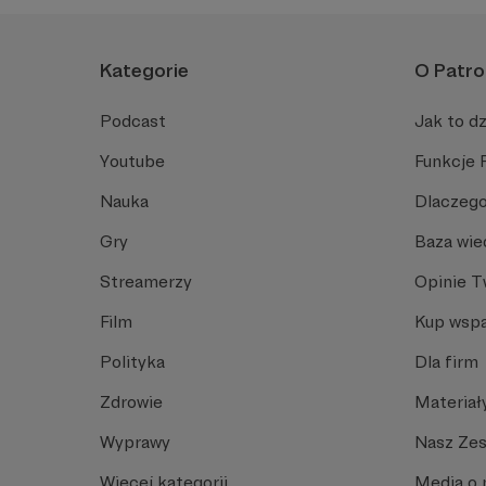
Kategorie
O Patro
Podcast
Jak to dz
Youtube
Funkcje 
Nauka
Dlaczego
Gry
Baza wie
Streamerzy
Opinie 
Film
Kup wspa
Polityka
Dla firm
Zdrowie
Materiał
Wyprawy
Nasz Ze
Więcej kategorii
Media o 