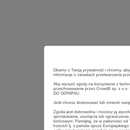
Dbamy o Twoją prywatność i chcemy, abyś 
informacje o zasadach przetwarzania pr
Aby wyrazić zgody na korzystanie z techn
amerykańska pomoc wojs
przechowywanie przez Crowd8 sp. z o.o.
DO SERWISU.
US Army
wojna w Ukr
Jeśli chcesz dostosować lub zmienić sw
Udostępnij
Zgoda jest dobrowolna i możesz ją wyc
sprostowania, usunięcia lub ograniczeni
końcowym. Pamiętaj, że w zależności od
trzecich tj. z państw spoza Europejskie