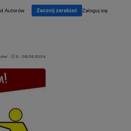
od Autorów
Zacznij zarabiać
Zaloguj się
nów!
·
0
·
08.05.2024