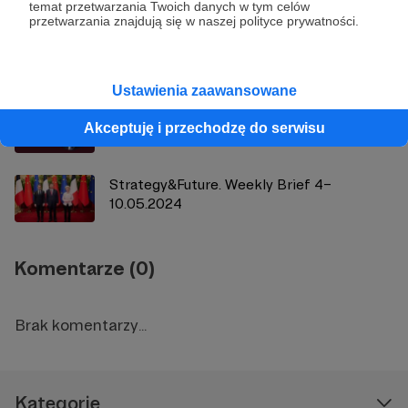
temat przetwarzania Twoich danych w tym celów
przetwarzania znajdują się w naszej polityce prywatności.
Jacek Bartosiak i Marek Budzisz o sytuacji
wojskowo-strategicznej Rzeczypospolitej
na w...
Ustawienia zaawansowane
Jacek Bartosiak czyta swój tekst "Polskie
Akceptuję i przechodzę do serwisu
czerwone linie" (Audio)
Strategy&Future. Weekly Brief 4–
10.05.2024
Komentarze (0)
Brak komentarzy...
Kategorie