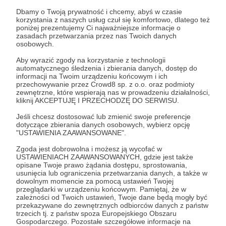
polityki prywatności
Dbamy o Twoją prywatność i chcemy, abyś w czasie
korzystania z naszych usług czuł się komfortowo, dlatego też
poniżej prezentujemy Ci najważniejsze informacje o
zasadach przetwarzania przez nas Twoich danych
Jacek Bartosiak
Książki
Recenzje
Wideo
osobowych.
Aby wyrazić zgody na korzystanie z technologii
automatycznego śledzenia i zbierania danych, dostęp do
Udostępnij
informacji na Twoim urządzeniu końcowym i ich
przechowywanie przez Crowd8 sp. z o.o. oraz podmioty
zewnętrzne, które wspierają nas w prowadzeniu działalności,
kliknij AKCEPTUJĘ I PRZECHODZĘ DO SERWISU.
Jeśli chcesz dostosować lub zmienić swoje preferencje
dotyczące zbierania danych osobowych, wybierz opcję
"USTAWIENIA ZAAWANSOWANE".
Strategy&Future
Zgoda jest dobrowolna i możesz ją wycofać w
USTAWIENIACH ZAAWANSOWANYCH, gdzie jest także
Zobacz profil autora
opisane Twoje prawo żądania dostępu, sprostowania,
usunięcia lub ograniczenia przetwarzania danych, a także w
dowolnym momencie za pomocą ustawień Twojej
przeglądarki w urządzeniu końcowym. Pamiętaj, że w
zależności od Twoich ustawień, Twoje dane będą mogły być
przekazywane do zewnętrznych odbiorców danych z państw
Zobacz również
trzecich tj. z państw spoza Europejskiego Obszaru
Gospodarczego. Pozostałe szczegółowe informacje na