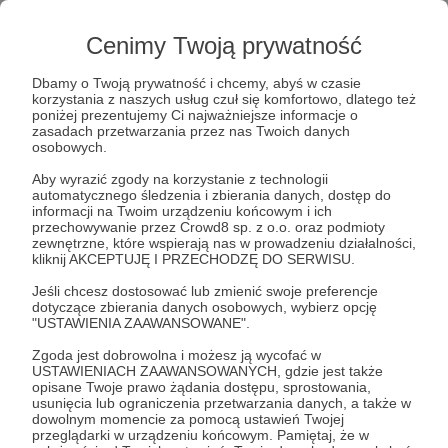
Cenimy Twoją prywatność
Post dostępny tylko dla Patronów
Dbamy o Twoją prywatność i chcemy, abyś w czasie
korzystania z naszych usług czuł się komfortowo, dlatego też
poniżej prezentujemy Ci najważniejsze informacje o
Aby zobaczyć ten materiał musisz być zalogowany
zasadach przetwarzania przez nas Twoich danych
osobowych.
Zostań Patronem
Aby wyrazić zgody na korzystanie z technologii
automatycznego śledzenia i zbierania danych, dostęp do
informacji na Twoim urządzeniu końcowym i ich
Zaloguj się
przechowywanie przez Crowd8 sp. z o.o. oraz podmioty
zewnętrzne, które wspierają nas w prowadzeniu działalności,
kliknij AKCEPTUJĘ I PRZECHODZĘ DO SERWISU.
mózg
niemowlę
rodzice
mama
tata
Jeśli chcesz dostosować lub zmienić swoje preferencje
dotyczące zbierania danych osobowych, wybierz opcję
zrozumienie
"USTAWIENIA ZAAWANSOWANE".
Zgoda jest dobrowolna i możesz ją wycofać w
USTAWIENIACH ZAAWANSOWANYCH, gdzie jest także
Udostępnij
opisane Twoje prawo żądania dostępu, sprostowania,
usunięcia lub ograniczenia przetwarzania danych, a także w
dowolnym momencie za pomocą ustawień Twojej
przeglądarki w urządzeniu końcowym. Pamiętaj, że w