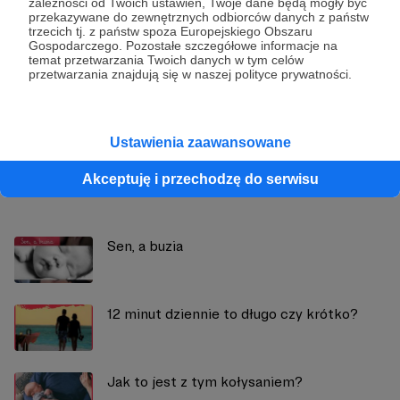
zależności od Twoich ustawień, Twoje dane będą mogły być
przekazywane do zewnętrznych odbiorców danych z państw
trzecich tj. z państw spoza Europejskiego Obszaru
Gospodarczego. Pozostałe szczegółowe informacje na
Joanna Muzykiewicz - LogopedyczneSOS
temat przetwarzania Twoich danych w tym celów
przetwarzania znajdują się w naszej polityce prywatności.
Zobacz profil autora
Ustawienia zaawansowane
Akceptuję i przechodzę do serwisu
Zobacz również
Sen, a buzia
12 minut dziennie to długo czy krótko?
Jak to jest z tym kołysaniem?