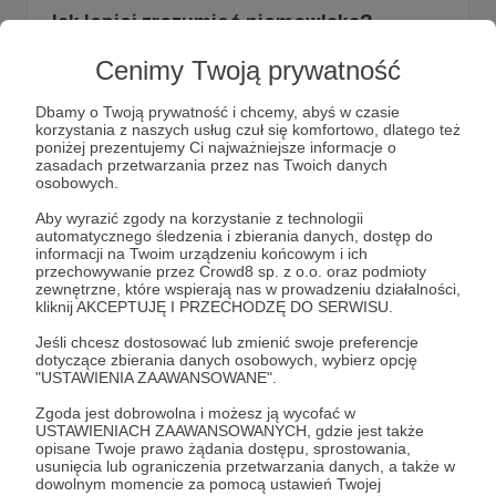
Jak lepiej zrozumieć niemowlaka?
3 cechy mózgu, które pozwolą Ci lepiej zrozumieć
zachowania Maluszka. Aby zrozumieć mózg niemowlaka
Cenimy Twoją prywatność
musisz mieć na uwadze jego 3 cechy, które mogą Ci
pomóc, aby zrozumieć zachowania niemowlaka, albo to,
Dbamy o Twoją prywatność i chcemy, abyś w czasie
że z każdych sił próbujesz go uspokoić, a ono i tak płacze i
mózg
niemowlę
rodzice
+3
korzystania z naszych usług czuł się komfortowo, dlatego też
płacze!!! Dlaczego ?! Zastanawiałaś/eś się nad
poniżej prezentujemy Ci najważniejsze informacje o
zachowaniami Maluszka w pierwszych jego...
zasadach przetwarzania przez nas Twoich danych
osobowych.
Aby wyrazić zgody na korzystanie z technologii
automatycznego śledzenia i zbierania danych, dostęp do
informacji na Twoim urządzeniu końcowym i ich
przechowywanie przez Crowd8 sp. z o.o. oraz podmioty
zewnętrzne, które wspierają nas w prowadzeniu działalności,
kliknij AKCEPTUJĘ I PRZECHODZĘ DO SERWISU.
Jeśli chcesz dostosować lub zmienić swoje preferencje
dotyczące zbierania danych osobowych, wybierz opcję
"USTAWIENIA ZAAWANSOWANE".
Dołącz do grona Patronów!
Zgoda jest dobrowolna i możesz ją wycofać w
USTAWIENIACH ZAAWANSOWANYCH, gdzie jest także
opisane Twoje prawo żądania dostępu, sprostowania,
usunięcia lub ograniczenia przetwarzania danych, a także w
Wesprzyj działalność Autora
Joanna Muzykiewicz -
dowolnym momencie za pomocą ustawień Twojej
LogopedyczneSOS
już teraz!