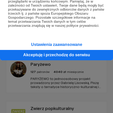
przeglądarki w urządzeniu końcowym. Pamiętaj, że w
zależności od Twoich ustawień, Twoje dane będą mogły być
przekazywane do zewnętrznych odbiorców danych z państw
trzecich tj. z państw spoza Europejskiego Obszaru
Zostań Patronem
Gospodarczego. Pozostałe szczegółowe informacje na
temat przetwarzania Twoich danych w tym celów
przetwarzania znajdują się w naszej polityce prywatności.
Promowani autorzy
Ustawienia zaawansowane
Akceptuję i przechodzę do serwisu
Paryżewo
127
patronów
4040
zł
miesięcznie
PARYŻEWO to jednoosobowy projekt
prowadzony przez Gabrielę Lisowską. Piszę
teksty o tematyce historyczno-kulturalnej i
społecznej, tworzę dwa podcasty –
PARYŻEWO i TW: LISOWSKA oraz regularnie
publikuję treści na Instagramie.
Zwierz popkulturalny