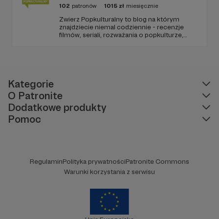
102
patronów
1015
zł
miesięcznie
Zwierz Popkulturalny to blog na którym
znajdziecie niemal codziennie - recenzje
filmów, seriali, rozważania o popkulturze,
biografie aktorów i wiele innych kulturalnych
treści. Blog został założony w 2009 roku i od
tego czasu tworzę wokół niego społeczność
ludzi, którzy lubią kulturę.
Kategorie
O Patronite
Dodatkowe produkty
Pomoc
Regulamin
Polityka prywatności
Patronite Commons
Warunki korzystania z serwisu