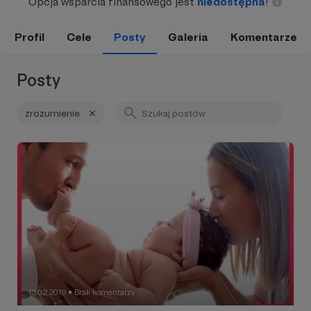
Opcja wsparcia finansowego jest
niedostępna
!
Profil
Cele
Posty
Galeria
Komentarze
Posty
zrozumienie
13.02.2019
Brak komentarzy
●