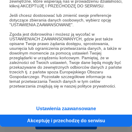
zewnętrzne, które wspierają nas w prowadzeniu działalności,
kliknij AKCEPTUJĘ I PRZECHODZĘ DO SERWISU.
A z materiałami wideo można zapoznać się na
Jeśli chcesz dostosować lub zmienić swoje preferencje
naszych mediach społecznościowych.
dotyczące zbierania danych osobowych, wybierz opcję
"USTAWIENIA ZAAWANSOWANE".
Zgoda jest dobrowolna i możesz ją wycofać w
Serdecznie dziękujemy prof. INP PAN dr hab.
USTAWIENIACH ZAAWANSOWANYCH, gdzie jest także
Maciejowi Taborowskiemu za recenzję
opisane Twoje prawo żądania dostępu, sprostowania,
usunięcia lub ograniczenia przetwarzania danych, a także w
merytoryczną naszej publikacji.
dowolnym momencie za pomocą ustawień Twojej
przeglądarki w urządzeniu końcowym. Pamiętaj, że w
zależności od Twoich ustawień, Twoje dane będą mogły być
przekazywane do zewnętrznych odbiorców danych z państw
Udostępnij
trzecich tj. z państw spoza Europejskiego Obszaru
Gospodarczego. Pozostałe szczegółowe informacje na
temat przetwarzania Twoich danych w tym celów
przetwarzania znajdują się w naszej polityce prywatności.
Fundacja Wolne Sądy
Ustawienia zaawansowane
Akceptuję i przechodzę do serwisu
Zobacz profil autora