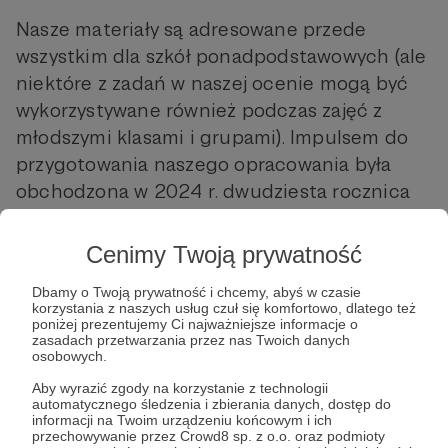
Nasze materiały są adresowane przede
wszystkim dla szkół ponadpodstawowych (ale
niektóre z zadań w naszej ocenie mogą być
wykorzystywane również podczas zajęć z
młodszymi klasami i grupami). Impulsem do
przygotowania naszego opracowania była
obchodzona w 2024 r. dwudziesta rocznica
wstąpienia Polski do Unii Europejskiej.
Cenimy Twoją prywatność
Zachęcamy do pobierania, korzystania i
Dbamy o Twoją prywatność i chcemy, abyś w czasie
przekazywania szkołom, które Państwo znają.
korzystania z naszych usług czuł się komfortowo, dlatego też
Podręcznik można pobrać tutaj:
poniżej prezentujemy Ci najważniejsze informacje o
zasadach przetwarzania przez nas Twoich danych
https://wolnesady.org/podrecznik-
osobowych.
edukacyjny-uczymy-sie-europy-czyli-
Aby wyrazić zgody na korzystanie z technologii
wspolnie-tworzymy-lekcje-o-unii-
automatycznego śledzenia i zbierania danych, dostęp do
informacji na Twoim urządzeniu końcowym i ich
europejskiej/
przechowywanie przez Crowd8 sp. z o.o. oraz podmioty