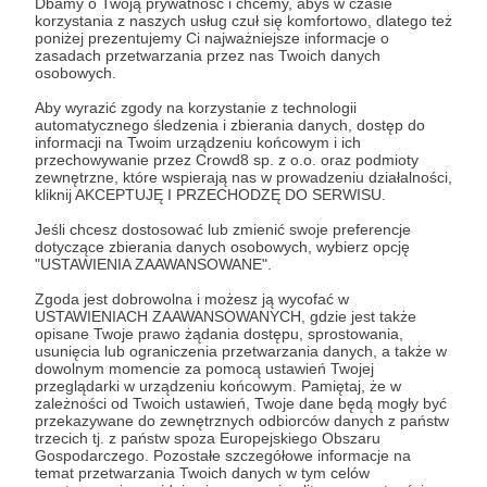
Dbamy o Twoją prywatność i chcemy, abyś w czasie
korzystania z naszych usług czuł się komfortowo, dlatego też
poniżej prezentujemy Ci najważniejsze informacje o
Zostań Patronem
zasadach przetwarzania przez nas Twoich danych
osobowych.
Zaloguj się
Aby wyrazić zgody na korzystanie z technologii
automatycznego śledzenia i zbierania danych, dostęp do
informacji na Twoim urządzeniu końcowym i ich
przechowywanie przez Crowd8 sp. z o.o. oraz podmioty
#FotoKARTA
#archiwum
#rośliny
#fotografia
zewnętrzne, które wspierają nas w prowadzeniu działalności,
kliknij AKCEPTUJĘ I PRZECHODZĘ DO SERWISU.
Jeśli chcesz dostosować lub zmienić swoje preferencje
Udostępnij
dotyczące zbierania danych osobowych, wybierz opcję
"USTAWIENIA ZAAWANSOWANE".
Zgoda jest dobrowolna i możesz ją wycofać w
USTAWIENIACH ZAAWANSOWANYCH, gdzie jest także
opisane Twoje prawo żądania dostępu, sprostowania,
usunięcia lub ograniczenia przetwarzania danych, a także w
dowolnym momencie za pomocą ustawień Twojej
Fundacja Ośrodka KARTA
przeglądarki w urządzeniu końcowym. Pamiętaj, że w
zależności od Twoich ustawień, Twoje dane będą mogły być
przekazywane do zewnętrznych odbiorców danych z państw
Zobacz profil autora
trzecich tj. z państw spoza Europejskiego Obszaru
Gospodarczego. Pozostałe szczegółowe informacje na
temat przetwarzania Twoich danych w tym celów