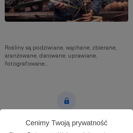
Rośliny są podziwiane, wąchane, zbierane,
aranżowane, darowane, uprawiane,
fotografowane…
Post dostępny tylko dla Patronów
Cenimy Twoją prywatność
Aby zobaczyć ten materiał musisz być zalogowany