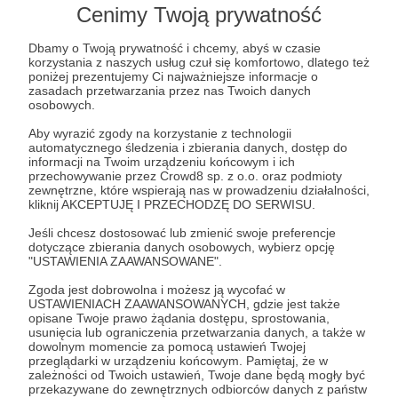
Cenimy Twoją prywatność
Post dostępny tylko dla Patronów
Dbamy o Twoją prywatność i chcemy, abyś w czasie
korzystania z naszych usług czuł się komfortowo, dlatego też
poniżej prezentujemy Ci najważniejsze informacje o
Aby zobaczyć ten materiał musisz być zalogowany
zasadach przetwarzania przez nas Twoich danych
osobowych.
Aby wyrazić zgody na korzystanie z technologii
Zostań Patronem
automatycznego śledzenia i zbierania danych, dostęp do
informacji na Twoim urządzeniu końcowym i ich
Zaloguj się
przechowywanie przez Crowd8 sp. z o.o. oraz podmioty
zewnętrzne, które wspierają nas w prowadzeniu działalności,
kliknij AKCEPTUJĘ I PRZECHODZĘ DO SERWISU.
newsy
prasówka
wojna idei
polityka
Jeśli chcesz dostosować lub zmienić swoje preferencje
dotyczące zbierania danych osobowych, wybierz opcję
"USTAWIENIA ZAAWANSOWANE".
Udostępnij
Zgoda jest dobrowolna i możesz ją wycofać w
USTAWIENIACH ZAAWANSOWANYCH, gdzie jest także
opisane Twoje prawo żądania dostępu, sprostowania,
usunięcia lub ograniczenia przetwarzania danych, a także w
dowolnym momencie za pomocą ustawień Twojej
przeglądarki w urządzeniu końcowym. Pamiętaj, że w
zależności od Twoich ustawień, Twoje dane będą mogły być
przekazywane do zewnętrznych odbiorców danych z państw