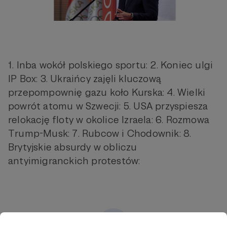
1. Inba wokół polskiego sportu: 2. Koniec ulgi
IP Box: 3. Ukraińcy zajęli kluczową
przepompownię gazu koło Kurska: 4. Wielki
powrót atomu w Szwecji: 5. USA przyspiesza
relokację floty w okolice Izraela: 6. Rozmowa
Trump-Musk: 7. Rubcow i Chodownik: 8.
Brytyjskie absurdy w obliczu
antyimigranckich protestów: