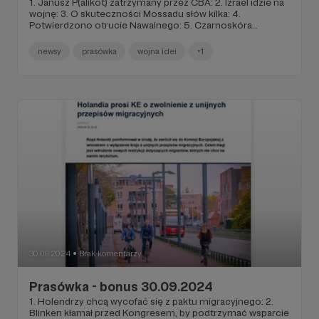
1. Janusz P(alikot) zatrzymany przez CBA: 2. Izrael idzie na
wojnę: 3. O skuteczności Mossadu słów kilka: 4.
Potwierdzono otrucie Nawalnego: 5. Czarnoskóra
mniejszość z Chicago protestuje przeciwko napływowi
migrantów z Wenezueli: 6. Inba wokół IDEAS NCBR: 7.
newsy
prasówka
wojna idei
+1
Protest ojców w Warszawie:
30.09.2024
Brak komentarzy
●
Prasówka - bonus 30.09.2024
1. Holendrzy chcą wycofać się z paktu migracyjnego: 2.
Blinken kłamał przed Kongresem, by podtrzymać wsparcie