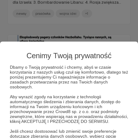
dla Izraela: 3. Bombardowanie Libanu: 4. Rosja zwiększa
skalę zbrojeń: 5. Rosjanie: “A może tak dalibyśmy sobie
spokój?”: 6. X ugina się pod naciskiem brazylijskiego Sądu
newsy
prasówka
wojna idei
+1
Najwyższego: 7. Elektrykowa paranoja w Korei
Południowej: 8. Agenda Europe i jej aktywność w Afryce:
Cenimy Twoją prywatność
Dbamy o Twoją prywatność i chcemy, abyś w czasie
korzystania z naszych usług czuł się komfortowo, dlatego też
poniżej prezentujemy Ci najważniejsze informacje o
zasadach przetwarzania przez nas Twoich danych
osobowych.
Aby wyrazić zgody na korzystanie z technologii
23.09.2024
Brak komentarzy
automatycznego śledzenia i zbierania danych, dostęp do
●
informacji na Twoim urządzeniu końcowym i ich
przechowywanie przez Crowd8 sp. z o.o. oraz podmioty
Prasówka - bonus 23.09.2024
zewnętrzne, które wspierają nas w prowadzeniu działalności,
kliknij AKCEPTUJĘ I PRZECHODZĘ DO SERWISU.
Eksplodujące pagery i krótkofalówki: Nieudany kontratak
Rosjan w obwodzie kurskim: Niepewna przyszłość
Jeśli chcesz dostosować lub zmienić swoje preferencje
pomocy wojskowej dla Ukrainy: Sikorski sprankowany:
dotyczące zbierania danych osobowych, wybierz opcję
Raport NSZZ Solidarność nt. Zielonego Ładu: Coraz mniej