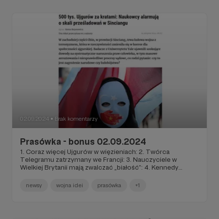
02.09.2024
Brak komentarzy
●
Prasówka - bonus 02.09.2024
1. Coraz więcej Ujgurów w więzieniach: 2. Twórca
Telegramu zatrzymany we Francji: 3. Nauczyciele w
Wielkiej Brytanii mają zwalczać „białość”: 4. Kennedy
dołącza do obozu Trumpa: 5. Projekt budżetu na 2025: 6.
Mieliśmy ścinać mniej drzew, ale...: 7. Węgierskie
newsy
wojna idei
prasówka
+1
eksperymenty z migrantami: