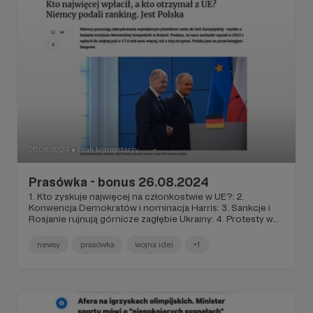
26.08.2024
Brak komentarzy
●
Prasówka - bonus 26.08.2024
1. Kto zyskuje najwięcej na członkostwie w UE?: 2.
Konwencja Demokratów i nominacja Harris: 3. Sankcje i
Rosjanie rujnują górnicze zagłębie Ukrainy: 4. Protesty w
Indiach po zabójstwie lekarki: 5. Wizyta premiera Indii w
Polsce: 6. Zmiany w polskich szkołach od września: 7. Ex-
newsy
prasówka
wojna idei
+1
dyrektor organizacji LGBT „Pride w Surrey” oskarżony o
gwałt na nieletnich: 8. Jak skuteczna jest strefa buforowa
na granicy?: