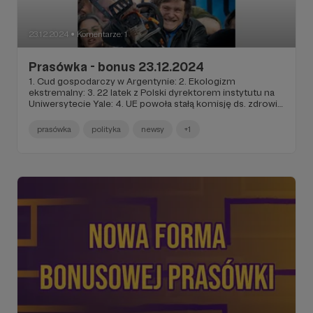
23.12.2024
Komentarze: 1
●
Prasówka - bonus 23.12.2024
1. Cud gospodarczy w Argentynie: 2. Ekologizm
ekstremalny: 3. 22 latek z Polski dyrektorem instytutu na
Uniwersytecie Yale: 4. UE powoła stałą komisję ds. zdrowia:
5. Naukowcy z PWr pomogą badać kosmiczną pogodę w
nowej misji ESA: 6. Spółka Solorza inwestuje w pojazdy
prasówka
polityka
newsy
+1
zasilane wodorem: 7. LOT odbudowuje się po kryzysie
około-COVID-owym: 8. Przekazanie darów Fundacji
Zbiorów im. 9. Ciechanowieckich do kolekcji Zamku
Królewskiego w Warszawie: 10. Wrocław z najlepszym
klipem promującym miasto: 11. Rekordy InPost: