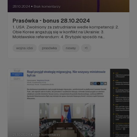
28.10.2024
Brak komentarzy
●
Prasówka - bonus 28.10.2024
1. USA: Zwolniony za zatrudnianie wedle kompetencji: 2.
Obie Koree angażują się w konflikt na Ukrainie: 3.
Mołdawskie referendum: 4. Brytyjski sposób na
przepełnione więzienia:
wojna idei
prasówka
newsy
+1
21.10.2024
Brak komentarzy
●