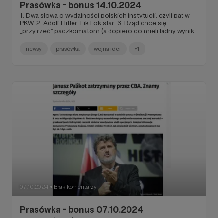
Prasówka - bonus 14.10.2024
1. Dwa słowa o wydajności polskich instytucji, czyli pat w
PKW: 2. Adolf Hitler TikTok star: 3. Rząd chce się
„przyjrzeć” paczkomatom (a dopiero co mieli ładny wynik
finansowy…): 4. Plany zbrojeń NATO przeciwko Rosji: 5.
Kijów gotowy na ustępstwa, Rosja gotowa kontynuować
newsy
prasówka
wojna idei
+1
podbój: 6. Litwa się fortyfikuje: 7. Nagroda Noble’a z fizyki
(a właściwie to informatyki):
07.10.2024
Brak komentarzy
●
Prasówka - bonus 07.10.2024