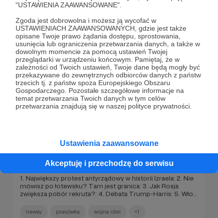
"USTAWIENIA ZAAWANSOWANE".
wolnych miejsc pracy w Europie: Chiny nie zbudują swoich
newsy
prasówka
wojna idei
+1
fabryk na terenie Rosji: Stan klęski żywiołowej na południu
Zgoda jest dobrowolna i możesz ją wycofać w
Polski i akcje pomocy dla powodzian:
USTAWIENIACH ZAAWANSOWANYCH, gdzie jest także
opisane Twoje prawo żądania dostępu, sprostowania,
usunięcia lub ograniczenia przetwarzania danych, a także w
dowolnym momencie za pomocą ustawień Twojej
przeglądarki w urządzeniu końcowym. Pamiętaj, że w
zależności od Twoich ustawień, Twoje dane będą mogły być
przekazywane do zewnętrznych odbiorców danych z państw
trzecich tj. z państw spoza Europejskiego Obszaru
Gospodarczego. Pozostałe szczegółowe informacje na
temat przetwarzania Twoich danych w tym celów
przetwarzania znajdują się w naszej polityce prywatności.
Ustawienia zaawansowane
16.09.2024
Brak komentarzy
●
Akceptuję i przechodzę do serwisu
Prasówka - bonus 16.09.2024
1. Największy protest antyrządowy w historii Izraela: 2. Nie
mówisz po łotewsku? Tam jest granica: 3. Jak Rosja
zwiększa pobór rekruta?: 4. Debata Trump-Harris: 5. Włosi
wracają do atomu: 6. TSUE podtrzymuję karę dla Google:
7. Bill Gates chciałby wdrożenia cyfrowych dowodów
newsy
prasówka
wojna idei
+1
osobistych: 8. Patrol obywatelski - wersja polska: