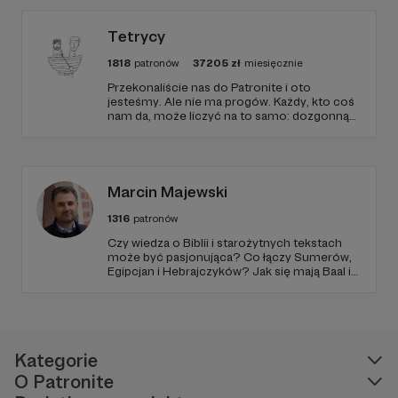
Tetrycy
1818
patronów
37205
zł
miesięcznie
Przekonaliście nas do Patronite i oto
jesteśmy. Ale nie ma progów. Każdy, kto coś
nam da, może liczyć na to samo: dozgonną
wdzięczność i miejsce na przewijanym pasku
sponsorskim w piątkowych odcinkach.
Zmienimy to, jeśli uznacie, że mamy zmienić.
Marcin Majewski
1316
patronów
Czy wiedza o Biblii i starożytnych tekstach
może być pasjonująca? Co łączy Sumerów,
Egipcjan i Hebrajczyków? Jak się mają Baal i
Amon-Ra do JAHWE?
Kategorie
O Patronite