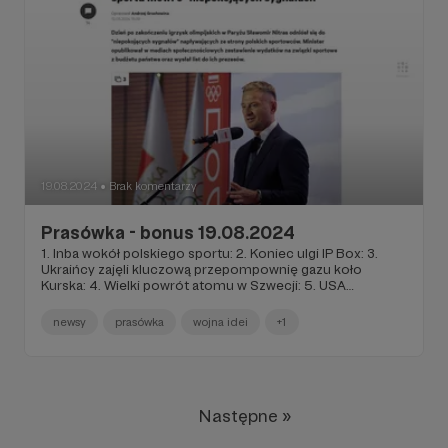
19.08.2024
Brak komentarzy
●
Prasówka - bonus 19.08.2024
1. Inba wokół polskiego sportu: 2. Koniec ulgi IP Box: 3.
Ukraińcy zajęli kluczową przepompownię gazu koło
Kurska: 4. Wielki powrót atomu w Szwecji: 5. USA
przyspiesza relokację floty w okolice Izraela: 6. Rozmowa
Trump-Musk: 7. Rubcow i Chodownik: 8. Brytyjskie
newsy
prasówka
wojna idei
+1
absurdy w obliczu antyimigranckich protestów:
Następne »