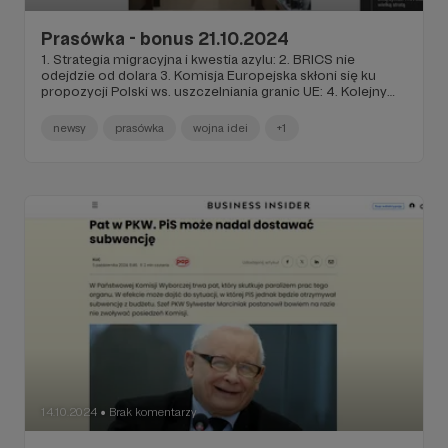
Prasówka - bonus 21.10.2024
1. Strategia migracyjna i kwestia azylu: 2. BRICS nie
odejdzie od dolara 3. Komisja Europejska skłoni się ku
propozycji Polski ws. uszczelniania granic UE: 4. Kolejny
kraj Strefy Schengen (Norwegia) wprowadza tymczasowe
kontrole: 5. Kryzys budżetu NFZ: 6. Mamy projekt CPK: 7.
newsy
prasówka
wojna idei
+1
Boks wypada z Olimpiady: 8. Polska z największą ilością
upadłych firm piąty rok z rzędu:
14.10.2024
Brak komentarzy
●