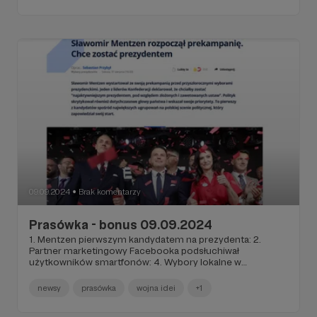
09.09.2024
Brak komentarzy
●
Prasówka - bonus 09.09.2024
1. Mentzen pierwszym kandydatem na prezydenta: 2.
Partner marketingowy Facebooka podsłuchiwał
użytkowników smartfonów: 4. Wybory lokalne w
Niemczech: 5. Turcja zgłasza chęć uczestniczenia w
BRICKS (ale wciąż kupuje amunicję dla Ukrainy): 6. PKP
newsy
prasówka
wojna idei
+1
Cargo składa zawiadomienie w prokuraturze na Jacka
Sasina: 7. Szczepionki były, ale się skoń… przeterminowały: