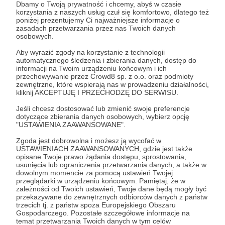
Dbamy o Twoją prywatność i chcemy, abyś w czasie
korzystania z naszych usług czuł się komfortowo, dlatego też
poniżej prezentujemy Ci najważniejsze informacje o
Zostań Patronem
zasadach przetwarzania przez nas Twoich danych
osobowych.
Zaloguj się
Aby wyrazić zgody na korzystanie z technologii
automatycznego śledzenia i zbierania danych, dostęp do
informacji na Twoim urządzeniu końcowym i ich
przechowywanie przez Crowd8 sp. z o.o. oraz podmioty
ghostpunk nokturn
materiały dodatkowe
zewnętrzne, które wspierają nas w prowadzeniu działalności,
kliknij AKCEPTUJĘ I PRZECHODZĘ DO SERWISU.
Udostępnij
Jeśli chcesz dostosować lub zmienić swoje preferencje
dotyczące zbierania danych osobowych, wybierz opcję
"USTAWIENIA ZAAWANSOWANE".
Zgoda jest dobrowolna i możesz ją wycofać w
USTAWIENIACH ZAAWANSOWANYCH, gdzie jest także
opisane Twoje prawo żądania dostępu, sprostowania,
usunięcia lub ograniczenia przetwarzania danych, a także w
dowolnym momencie za pomocą ustawień Twojej
Podsluchane.pl
przeglądarki w urządzeniu końcowym. Pamiętaj, że w
zależności od Twoich ustawień, Twoje dane będą mogły być
przekazywane do zewnętrznych odbiorców danych z państw
Zobacz profil autora
trzecich tj. z państw spoza Europejskiego Obszaru
Gospodarczego. Pozostałe szczegółowe informacje na
temat przetwarzania Twoich danych w tym celów