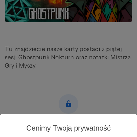
Tu znajdziecie nasze karty postaci z piątej
sesji Ghostpunk Nokturn oraz notatki Mistrza
Gry i Myszy.
Post dostępny tylko dla Patronów
Cenimy Twoją prywatność
Aby zobaczyć ten materiał musisz być zalogowany