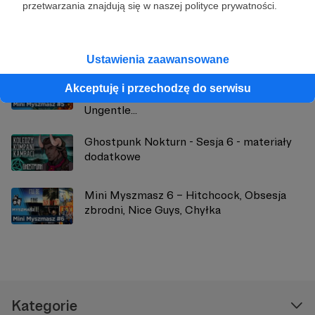
przetwarzania znajdują się w naszej polityce prywatności.
Zobacz również
Ustawienia zaawansowane
Mini Myszmasz 5 – House of the Dragon,
Akceptuję i przechodzę do serwisu
Batman: Caped Crusader, The Ministry of
Ungentle...
Ghostpunk Nokturn - Sesja 6 - materiały
dodatkowe
Mini Myszmasz 6 – Hitchcock, Obsesja
zbrodni, Nice Guys, Chyłka
Kategorie