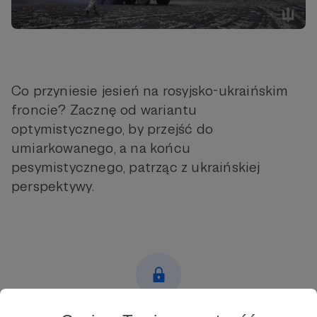
Co przyniesie jesień na rosyjsko-ukraińskim
froncie? Zacznę od wariantu
optymistycznego, by przejść do
umiarkowanego, a na końcu
pesymistycznego, patrząc z ukraińskiej
perspektywy.