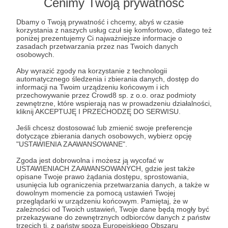
Post dostępny tylko dla Patronów
Cenimy Twoją prywatność
Aby zobaczyć ten materiał musisz być zalogowany
Dbamy o Twoją prywatność i chcemy, abyś w czasie
korzystania z naszych usług czuł się komfortowo, dlatego też
poniżej prezentujemy Ci najważniejsze informacje o
zasadach przetwarzania przez nas Twoich danych
Zostań Patronem
osobowych.
Aby wyrazić zgody na korzystanie z technologii
Zaloguj się
automatycznego śledzenia i zbierania danych, dostęp do
informacji na Twoim urządzeniu końcowym i ich
przechowywanie przez Crowd8 sp. z o.o. oraz podmioty
zewnętrzne, które wspierają nas w prowadzeniu działalności,
operacja kurska
jesień na froncie
kiedy pokój?
ZSU
kliknij AKCEPTUJĘ I PRZECHODZĘ DO SERWISU.
armia rosyjska
Zaporoże
Kursk
ukraińska energetyka
Jeśli chcesz dostosować lub zmienić swoje preferencje
dotyczące zbierania danych osobowych, wybierz opcję
"USTAWIENIA ZAAWANSOWANE".
Udostępnij
Zgoda jest dobrowolna i możesz ją wycofać w
USTAWIENIACH ZAAWANSOWANYCH, gdzie jest także
opisane Twoje prawo żądania dostępu, sprostowania,
usunięcia lub ograniczenia przetwarzania danych, a także w
dowolnym momencie za pomocą ustawień Twojej
przeglądarki w urządzeniu końcowym. Pamiętaj, że w
zależności od Twoich ustawień, Twoje dane będą mogły być
przekazywane do zewnętrznych odbiorców danych z państw
Marcin Ogdowski
trzecich tj. z państw spoza Europejskiego Obszaru