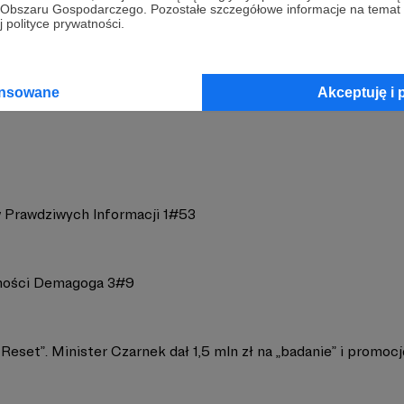
go Obszaru Gospodarczego. Pozostałe szczegółowe informacje na temat
 polityce prywatności.
og
Zobacz 
ansowane
Akceptuję i 
 Prawdziwych Informacji 1#53
ności Demagoga 3#9
 Reset”. Minister Czarnek dał 1,5 mln zł na „badanie” i promocj