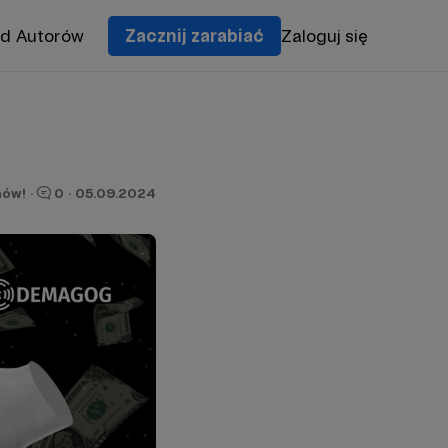
od Autorów
Zacznij zarabiać
Zaloguj się
nów!
·
0
·
05.09.2024