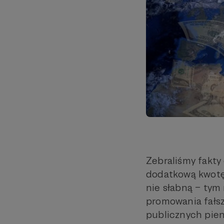
Zebraliśmy fakt
dodatkową kwotę
nie słabną – ty
promowania fałsz
publicznych pieni