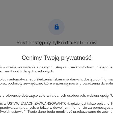
Post dostępny tylko dla Patronów
Aby zobaczyć ten materiał musisz być zalogowany
Cenimy Twoją prywatność
Zostań Patronem
w czasie korzystania z naszych usług czuł się komfortowo, dlatego te
zez nas Twoich danych osobowych.
Zaloguj się
ologii automatycznego śledzenia i zbierania danych, dostęp do inform
 oraz podmioty zewnętrzne, które wspierają nas w prowadzeniu dział
ws
wielki reset
fakty
śledztwo
podcast
oje preferencje dotyczące zbierania danych osobowych, wybierz op
ofać w USTAWIENIACH ZAAWANSOWANYCH, gdzie jest także opisane Tw
a przetwarzania danych, a także w dowolnym momencie za pomocą usta
 Twoich ustawień, Twoje dane będą mogły być przekazywane do zewnę