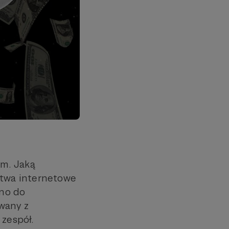
ym. Jaką
twa internetowe
ano do
wany z
 zespół.