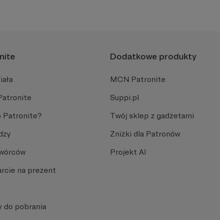
nite
Dodatkowe produkty
iała
MCN Patronite
Patronite
Suppi.pl
 Patronite?
Twój sklep z gadżetami
dzy
Zniżki dla Patronów
Twórców
Projekt AI
rcie na prezent
y do pobrania