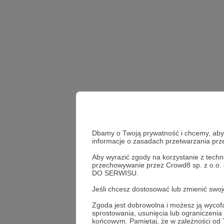
Dbamy o Twoją prywatność i chcemy, abyś 
informacje o zasadach przetwarzania pr
Aby wyrazić zgody na korzystanie z techn
przechowywanie przez Crowd8 sp. z o.o.
DO SERWISU.
factchecking
fakene
Jeśli chcesz dostosować lub zmienić sw
Zgoda jest dobrowolna i możesz ją wyc
sprostowania, usunięcia lub ograniczeni
Udostępnij
końcowym. Pamiętaj, że w zależności od