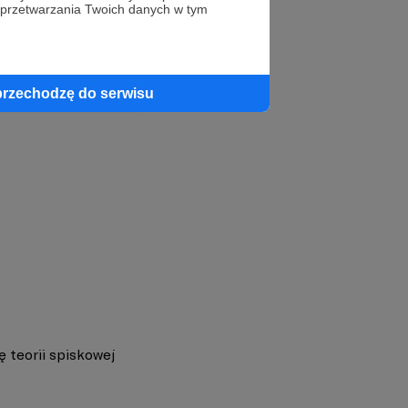
 przetwarzania Twoich danych w tym
profil autora
przechodzę do serwisu
ę teorii spiskowej