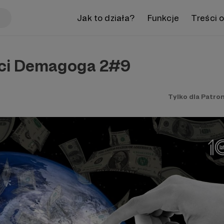
Jak to działa?
Funkcje
Treści 
ści Demagoga 2#9
Tylko dla Patro