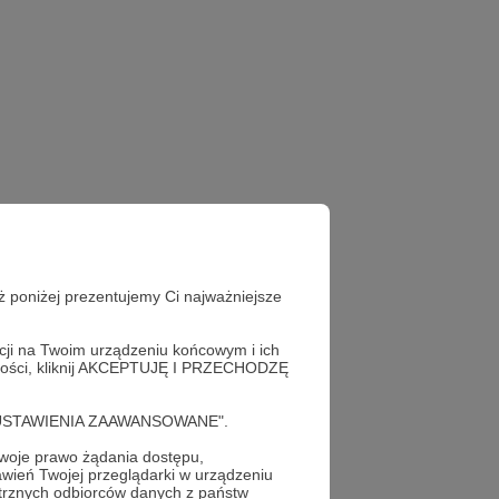
ż poniżej prezentujemy Ci najważniejsze
acji na Twoim urządzeniu końcowym i ich
alności, kliknij AKCEPTUJĘ I PRZECHODZĘ
cję "USTAWIENIA ZAAWANSOWANE".
oje prawo żądania dostępu,
wień Twojej przeglądarki w urządzeniu
trznych odbiorców danych z państw