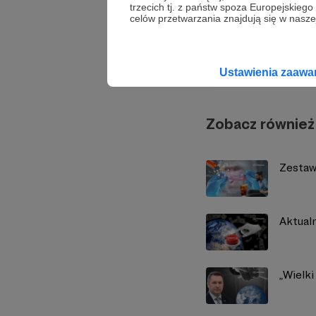
trzecich tj. z państw spoza Europejskie
celów przetwarzania znajdują się w naszej
Demag
Ustawienia zaaw
Zobacz również
Zestaw
Aktual
„Wielki