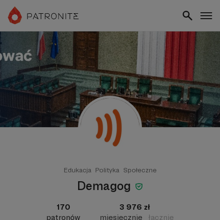
Edukacja
Polityka
Społeczne
Demagog
170
3 976 zł
patronów
miesięcznie
łącznie