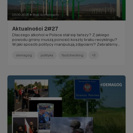
05.09.2025
Brak komentarzy
●
Aktualności 2#27
Dlaczego alkohol w Polsce stał się tańszy? Z jakiego
powodu gminy muszą ponosić koszty braku recyklingu?
W jaki sposób politycy manipulują zdjęciami? Zebraliśmy
najważniejsze informacje o edukacji zdrowotnej i
przyjrzeliśmy się dezinformacji wokół zmian klimatu
demagog
polityka
factchecking
+3
szukajac odpowiedzi, dlaczego tak łatwo jest manipulować
wynikami badań. Dzielimy się naszymi planami.
Zapraszamy do lektury!