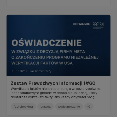
aktywnie na nie wpływać. A my konsekwentnie
przeciwdziałamy dezinformacji. Dowiedz się, w jaki
sposób. Dołączam też podsumowanie miesiąca.
09.01.2025
Brak komentarzy
●
Zestaw Prawdziwych Informacji 1#60
Weryfikacja faktów nie jest cenzurą, a wręcz przeciwnie,
jest dodatkowym głosem w debacie publicznej, który
dostarcza kontekst i fakty, aby każdy obywatel mógł
wyrobić sobie własne zdanie. Sprawdzanie faktów
wielokrotnie udowodniło swoją skuteczność w zwalczaniu
factchecking
prawda
podsumowanie
+2
dezinformacji.