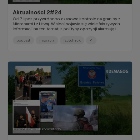
Aktualności 2#24
Od 7 lipca przywrócono czasowe kontrole na granicy z
Niemcami i z Litwą. W sieci pojawia się wiele fałszywych
informacji na ten temat, a politycy opozycji alarmują i
dopatrują się w tym spisku. Co wiemy o sytuacji na
polsko-niemieckiej granicy? Posłuchaj Podcastu o
podcast
migracja
factcheck
+1
wynikach wyborów ze specjalnym fragmentem dla
Patronów.
11.07.2025
Brak komentarzy
●