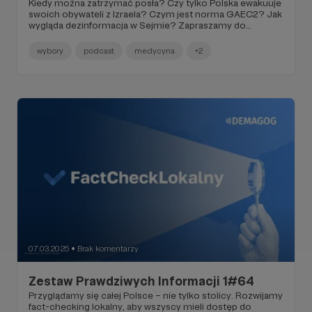
Kiedy można zatrzymać posła? Czy tylko Polska ewakuuje
swoich obywateli z Izraela? Czym jest norma GAEC2? Jak
wygląda dezinformacja w Sejmie? Zapraszamy do
wysłuchania naszego podcastu o fake newsach
medycznych ze specjalnym fragmentem tylko dla Was!
wybory
podcast
medycyna
+2
Sprawdziliśmy również, czy nieprawidłowości w komisjach
wyborczych mogły realnie wpłynąć na wynik wyborów.
07.03.2025
Brak komentarzy
●
Zestaw Prawdziwych Informacji 1#64
Przyglądamy się całej Polsce – nie tylko stolicy. Rozwijamy
fact-checking lokalny, aby wszyscy mieli dostęp do