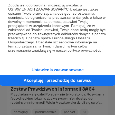
zajmują się nie tylko ogólnopolskimi tematami, orientują
factcheck
lokalnie
podcast
+1
Zgoda jest dobrowolna i możesz ją wycofać w
się bardzo dobrze w lokalnych sprawach i starają się
USTAWIENIACH ZAAWANSOWANYCH, gdzie jest także
aktywnie na nie wpływać. A my konsekwentnie
opisane Twoje prawo żądania dostępu, sprostowania,
przeciwdziałamy dezinformacji. Dowiedz się, w jaki
usunięcia lub ograniczenia przetwarzania danych, a także w
sposób.
dowolnym momencie za pomocą ustawień Twojej
przeglądarki w urządzeniu końcowym. Pamiętaj, że w
zależności od Twoich ustawień, Twoje dane będą mogły być
przekazywane do zewnętrznych odbiorców danych z państw
trzecich tj. z państw spoza Europejskiego Obszaru
Gospodarczego. Pozostałe szczegółowe informacje na
temat przetwarzania Twoich danych w tym celów
przetwarzania znajdują się w naszej polityce prywatności.
Ustawienia zaawansowane
07.03.2025
Brak komentarzy
●
Akceptuję i przechodzę do serwisu
Zestaw Prawdziwych Informacji 3#64
Przyglądamy się całej Polsce – nie tylko stolicy. Rozwijamy
fact-checking lokalny, aby wszyscy mieli dostęp do
rzetelnych informacji. Wiola Myszkowska dzieli się swoją
perspektywą na to nasze działanie. Dezinformatorzy
zajmują się nie tylko ogólnopolskimi tematami, orientują
demagog
podsumowanie
podcast
+3
się bardzo dobrze w lokalnych sprawach i starają się