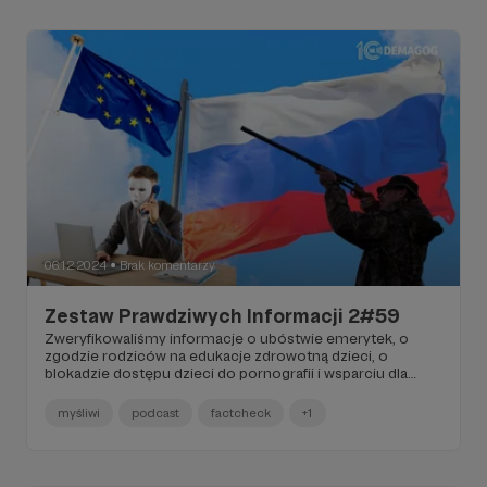
06.12.2024
Brak komentarzy
●
Zestaw Prawdziwych Informacji 2#59
Zweryfikowaliśmy informacje o ubóstwie emerytek, o
zgodzie rodziców na edukacje zdrowotną dzieci, o
blokadzie dostępu dzieci do pornografii i wsparciu dla
powodzian. W podcaście Demagoga sprawa sporu między
myśliwymi a wiceministrem klimatu Mikołajem Dorożałą.
myśliwi
podcast
factcheck
+1
Ponadto opisujemy kolejną odsłonę rosyjskiego
fałszywego fact-checkingu i przytaczamy dane CERT o
liczbie oszustw w internecie. Zanim jednak zaproszę do
zapoznania się z naszymi publikacjami chcemy pochwalić