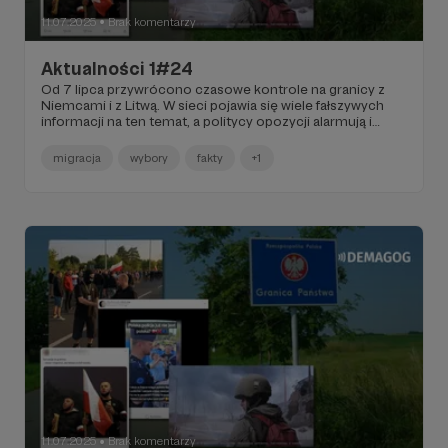
11.07.2025
Brak komentarzy
●
Aktualności 1#24
Od 7 lipca przywrócono czasowe kontrole na granicy z
Niemcami i z Litwą. W sieci pojawia się wiele fałszywych
informacji na ten temat, a politycy opozycji alarmują i
dopatrują się w tym spisku. Co wiemy o sytuacji na
polsko-niemieckiej granicy?
migracja
wybory
fakty
+1
11.07.2025
Brak komentarzy
●