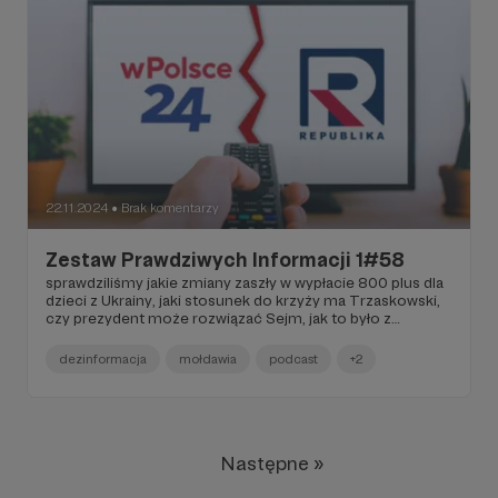
opowiadają o świecie.
22.11.2024
Brak komentarzy
●
Zestaw Prawdziwych Informacji 1#58
sprawdziliśmy jakie zmiany zaszły w wypłacie 800 plus dla
dzieci z Ukrainy, jaki stosunek do krzyży ma Trzaskowski,
czy prezydent może rozwiązać Sejm, jak to było z
próbami odzyskania wraku tupolewa i czy na Muzeum
Sztuki Nowoczesnej pojawiło się graffiti. Zapraszam do
dezinformacja
mołdawia
podcast
+2
przeczytania tekstu Marty Glanc o tym, dlaczego Bielsko-
Biała chce powrotu starego podziału na województwa.
Poprosiliśmy o opinie ekspertów w sprawie konsekwencji
zestrzeliwania rosyjskich rakiet. W podcaście przyglądamy
się co dzieje sie w Mołdawii. A na koniec wisienka na torcie
nasi analitycy przeanalizowali jak Republika i wPolsce24
Następne »
opowiadają o świecie.