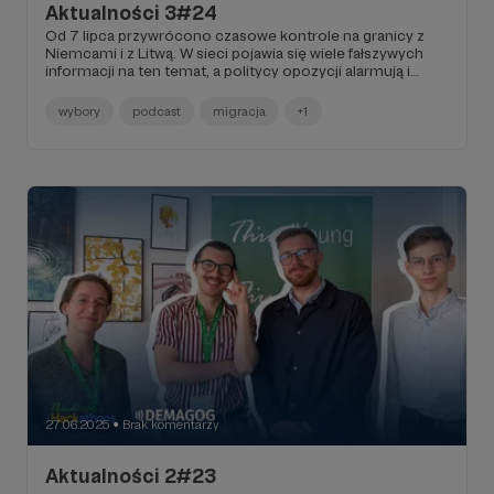
Aktualności 3#24
Od 7 lipca przywrócono czasowe kontrole na granicy z
Niemcami i z Litwą. W sieci pojawia się wiele fałszywych
informacji na ten temat, a politycy opozycji alarmują i
dopatrują się w tym spisku. Co wiemy o sytuacji na
polsko-niemieckiej granicy? Posłuchaj Podcastu o
wybory
podcast
migracja
+1
wynikach wyborów ze specjalnym fragmentem dla
Patronów. Dowiedz się czemu przyglądaliśmy się grze
komputerowej.
27.06.2025
Brak komentarzy
●
Aktualności 2#23