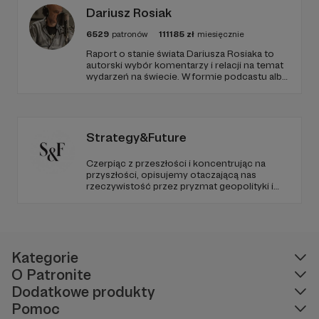
Dariusz Rosiak
6529
patronów
111185
zł
miesięcznie
Raport o stanie świata Dariusza Rosiaka to
autorski wybór komentarzy i relacji na temat
wydarzeń na świecie. W formie podcastu albo
programów na żywo z różnych miejsc na
ziemi.
Strategy&Future
Czerpiąc z przeszłości i koncentrując na
przyszłości, opisujemy otaczającą nas
rzeczywistość przez pryzmat geopolityki i
geostrategii. Naszym celem jest uczynienie
ze Strategy&Future kluczowego źródła myśli
geopolitycznej w Polsce i w Europie.
Kategorie
O Patronite
Dodatkowe produkty
Pomoc