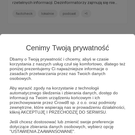
rzetelnych informacji. Dezinformatorzy zajmują się nie
tylko ogólnopolskimi tematami, orientują się bardzo
dobrze w lokalnych sprawach i starają się aktywnie na nie
factcheck
lokalnie
podcast
+1
wpływać. A my konsekwentnie przeciwdziałamy
dezinformacji. Dowiedz się, w jaki sposób.
Cenimy Twoją prywatność
Dbamy o Twoją prywatność i chcemy, abyś w czasie
korzystania z naszych usług czuł się komfortowo, dlatego też
poniżej prezentujemy Ci najważniejsze informacje o
zasadach przetwarzania przez nas Twoich danych
osobowych.
Aby wyrazić zgody na korzystanie z technologii
automatycznego śledzenia i zbierania danych, dostęp do
informacji na Twoim urządzeniu końcowym i ich
07.03.2025
Brak komentarzy
●
przechowywanie przez Crowd8 sp. z o.o. oraz podmioty
zewnętrzne, które wspierają nas w prowadzeniu działalności,
kliknij AKCEPTUJĘ I PRZECHODZĘ DO SERWISU.
Zestaw Prawdziwych Informacji 2#64
Przyglądamy się całej Polsce – nie tylko stolicy. Rozwijamy
Jeśli chcesz dostosować lub zmienić swoje preferencje
fact-checking lokalny, aby wszyscy mieli dostęp do
dotyczące zbierania danych osobowych, wybierz opcję
rzetelnych informacji. Wiola Myszkowska dzieli się swoją
"USTAWIENIA ZAAWANSOWANE".
perspektywą na to nasze działanie. Dezinformatorzy