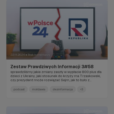
się sukcesem naszego redakcyjnego kolegi.
22.11.2024
Brak komentarzy
●
Zestaw Prawdziwych Informacji 3#58
sprawdziliśmy jakie zmiany zaszły w wypłacie 800 plus dla
dzieci z Ukrainy, jaki stosunek do krzyży ma Trzaskowski,
czy prezydent może rozwiązać Sejm, jak to było z
próbami odzyskania wraku tupolewa i czy na Muzeum
Sztuki Nowoczesnej pojawiło się graffiti. Zapraszam do
podcast
mołdawia
dezinformacja
+3
przeczytania tekstu Marty Glanc o tym, dlaczego Bielsko-
Biała chce powrotu starego podziału na województwa.
Poprosiliśmy o opinie ekspertów w sprawie konsekwencji
zestrzeliwania rosyjskich rakiet. W podcaście przyglądamy
się co dzieje sie w Mołdawii. A na koniec wisienka na torcie
nasi analitycy przeanalizowali jak Republika i wPolsce24