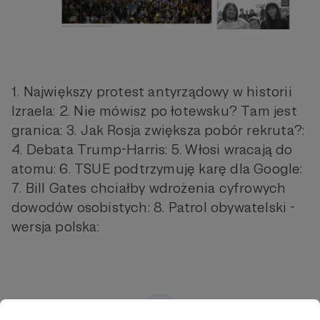
1. Największy protest antyrządowy w historii
Izraela: 2. Nie mówisz po łotewsku? Tam jest
granica: 3. Jak Rosja zwiększa pobór rekruta?:
4. Debata Trump-Harris: 5. Włosi wracają do
atomu: 6. TSUE podtrzymuję karę dla Google:
7. Bill Gates chciałby wdrożenia cyfrowych
dowodów osobistych: 8. Patrol obywatelski -
wersja polska: