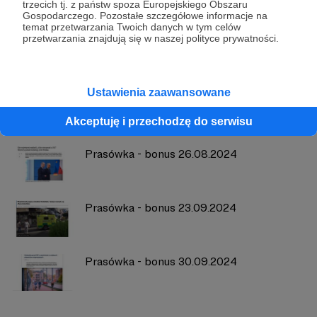
Szymon Pękala - Wojna Idei
trzecich tj. z państw spoza Europejskiego Obszaru
Gospodarczego. Pozostałe szczegółowe informacje na
temat przetwarzania Twoich danych w tym celów
przetwarzania znajdują się w naszej polityce prywatności.
Zobacz profil autora
Ustawienia zaawansowane
Zobacz również
Akceptuję i przechodzę do serwisu
Prasówka - bonus 26.08.2024
Prasówka - bonus 23.09.2024
Prasówka - bonus 30.09.2024