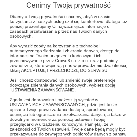
Cenimy Twoją prywatność
Post dostępny tylko dla Patronów
Dbamy o Twoją prywatność i chcemy, abyś w czasie
korzystania z naszych usług czuł się komfortowo, dlatego też
poniżej prezentujemy Ci najważniejsze informacje o
Aby zobaczyć ten materiał musisz być zalogowany
zasadach przetwarzania przez nas Twoich danych
osobowych.
Aby wyrazić zgody na korzystanie z technologii
Zostań Patronem
automatycznego śledzenia i zbierania danych, dostęp do
informacji na Twoim urządzeniu końcowym i ich
Zaloguj się
przechowywanie przez Crowd8 sp. z o.o. oraz podmioty
zewnętrzne, które wspierają nas w prowadzeniu działalności,
kliknij AKCEPTUJĘ I PRZECHODZĘ DO SERWISU.
newsy
prasówka
wojna idei
polityka
Jeśli chcesz dostosować lub zmienić swoje preferencje
dotyczące zbierania danych osobowych, wybierz opcję
"USTAWIENIA ZAAWANSOWANE".
Udostępnij
Zgoda jest dobrowolna i możesz ją wycofać w
USTAWIENIACH ZAAWANSOWANYCH, gdzie jest także
opisane Twoje prawo żądania dostępu, sprostowania,
usunięcia lub ograniczenia przetwarzania danych, a także w
dowolnym momencie za pomocą ustawień Twojej
przeglądarki w urządzeniu końcowym. Pamiętaj, że w
zależności od Twoich ustawień, Twoje dane będą mogły być
przekazywane do zewnętrznych odbiorców danych z państw