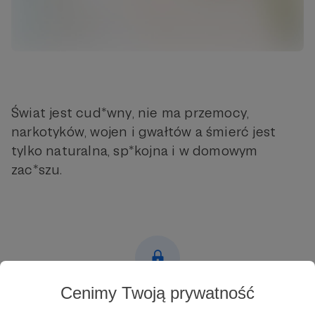
Świat jest cud*wny, nie ma przemocy,
narkotyków, wojen i gwałtów a śmierć jest
tylko naturalna, sp*kojna i w domowym
zac*szu.
Cenimy Twoją prywatność
Post dostępny tylko dla użytkowników 18+