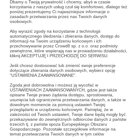
Dbamy o Twoją prywatność i chcemy, abyś w czasie
Niestety musisz być zalogowany i mieć minimum 18 lat, jeśli
korzystania z naszych usług czuł się komfortowo, dlatego też
chcesz przeczytać ten post. Sprawdź ustawienia swojego
poniżej prezentujemy Ci najważniejsze informacje o
zasadach przetwarzania przez nas Twoich danych
profilu.
osobowych.
Aby wyrazić zgody na korzystanie z technologii
Przejdź do profilu
automatycznego śledzenia i zbierania danych, dostęp do
informacji na Twoim urządzeniu końcowym i ich
przechowywanie przez Crowd8 sp. z o.o. oraz podmioty
Zaloguj się
zewnętrzne, które wspierają nas w prowadzeniu działalności,
kliknij AKCEPTUJĘ I PRZECHODZĘ DO SERWISU.
Jeśli chcesz dostosować lub zmienić swoje preferencje
Udostępnij
dotyczące zbierania danych osobowych, wybierz opcję
"USTAWIENIA ZAAWANSOWANE".
Zgoda jest dobrowolna i możesz ją wycofać w
USTAWIENIACH ZAAWANSOWANYCH, gdzie jest także
opisane Twoje prawo żądania dostępu, sprostowania,
usunięcia lub ograniczenia przetwarzania danych, a także w
dowolnym momencie za pomocą ustawień Twojej
Rozmowy Rawicza
przeglądarki w urządzeniu końcowym. Pamiętaj, że w
zależności od Twoich ustawień, Twoje dane będą mogły być
przekazywane do zewnętrznych odbiorców danych z państw
trzecich tj. z państw spoza Europejskiego Obszaru
Zobacz profil autora
Gospodarczego. Pozostałe szczegółowe informacje na
temat przetwarzania Twoich danych w tym celów