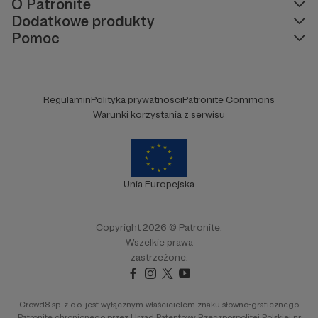
O Patronite
Dodatkowe produkty
Pomoc
Regulamin
Polityka prywatności
Patronite Commons
Warunki korzystania z serwisu
Unia Europejska
Copyright 2026 © Patronite.
Wszelkie prawa
zastrzeżone.
Crowd8 sp. z o.o. jest wyłącznym właścicielem znaku słowno-graficznego
Patronite chronionego przez Urząd Patentowy Rzeczpospolitej Polskiej nr