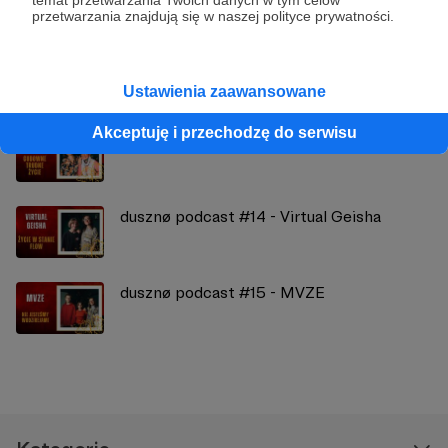
przetwarzania znajdują się w naszej polityce prywatności.
Zobacz również
Ustawienia zaawansowane
Akceptuję i przechodzę do serwisu
dusznø podcast #10 - Gosia Sajan
dusznø podcast #14 - Virtual Geisha
dusznø podcast #15 - MVZE