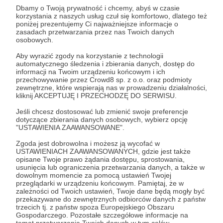
Dbamy o Twoją prywatność i chcemy, abyś w czasie
korzystania z naszych usług czuł się komfortowo, dlatego też
Zostań Patronem
poniżej prezentujemy Ci najważniejsze informacje o
zasadach przetwarzania przez nas Twoich danych
osobowych.
Zaloguj się
Aby wyrazić zgody na korzystanie z technologii
automatycznego śledzenia i zbierania danych, dostęp do
informacji na Twoim urządzeniu końcowym i ich
dusznø
dusznøpodcast
podcast
marekkus
ruch
przechowywanie przez Crowd8 sp. z o.o. oraz podmioty
zewnętrzne, które wspierają nas w prowadzeniu działalności,
zdrowie
rozmowa
leczenie
motywacja
inspiracja
kliknij AKCEPTUJĘ I PRZECHODZĘ DO SERWISU.
Jeśli chcesz dostosować lub zmienić swoje preferencje
dotyczące zbierania danych osobowych, wybierz opcję
Udostępnij
"USTAWIENIA ZAAWANSOWANE".
Zgoda jest dobrowolna i możesz ją wycofać w
USTAWIENIACH ZAAWANSOWANYCH, gdzie jest także
opisane Twoje prawo żądania dostępu, sprostowania,
usunięcia lub ograniczenia przetwarzania danych, a także w
dowolnym momencie za pomocą ustawień Twojej
przeglądarki w urządzeniu końcowym. Pamiętaj, że w
dusznø podcast
zależności od Twoich ustawień, Twoje dane będą mogły być
przekazywane do zewnętrznych odbiorców danych z państw
trzecich tj. z państw spoza Europejskiego Obszaru
Zobacz profil autora
Gospodarczego. Pozostałe szczegółowe informacje na
temat przetwarzania Twoich danych w tym celów