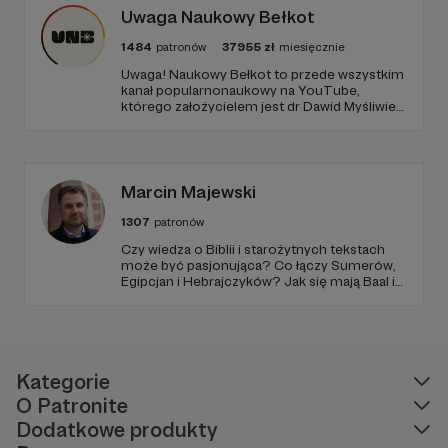
Uwaga Naukowy Bełkot
1484
patronów
37955
zł
miesięcznie
Uwaga! Naukowy Bełkot to przede wszystkim
kanał popularnonaukowy na YouTube,
którego założycielem jest dr Dawid Myśliwiec.
Od przeszło 10 lat zajmujemy się
popularyzacją wiedzy i walką z naukowymi
fake newsami.
Marcin Majewski
1307
patronów
Czy wiedza o Biblii i starożytnych tekstach
może być pasjonująca? Co łączy Sumerów,
Egipcjan i Hebrajczyków? Jak się mają Baal i
Amon-Ra do JAHWE?
Kategorie
O Patronite
Dodatkowe produkty