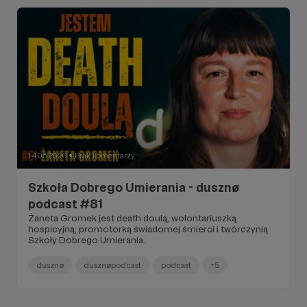
14.05.2026
Brak komentarzy
●
Szkoła Dobrego Umierania - dusznø
podcast #81
Żaneta Gromek jest death doulą, wolontariuszką
hospicyjną, promotorką świadomej śmierci i twórczynią
Szkoły Dobrego Umierania.
dusznø
dusznøpodcast
podcast
+5