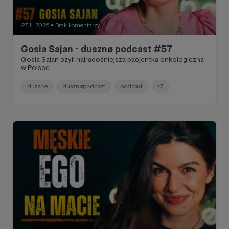
27.11.2025
Brak komentarzy
●
Gosia Sajan - dusznø podcast #57
Gosia Sajan czyli najradośniejsza pacjentka onkologiczna
w Polsce
dusznø
dusznøpodcast
podcast
+7