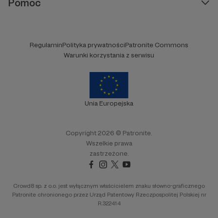
Pomoc
Regulamin
Polityka prywatności
Patronite Commons
Warunki korzystania z serwisu
Unia Europejska
Copyright 2026 © Patronite.
Wszelkie prawa
zastrzeżone.
Crowd8 sp. z o.o. jest wyłącznym właścicielem znaku słowno-graficznego
Patronite chronionego przez Urząd Patentowy Rzeczpospolitej Polskiej nr
R.322414