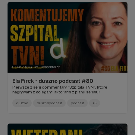
07.05.2026
Brak komentarzy
●
Ela Firek - dusznø podcast #80
Pierwsze z serii commentary "Szpitala TVN", które
nagrywam z kolegami aktorami z planu serialu!
dusznø
dusznøpodcast
podcast
+5