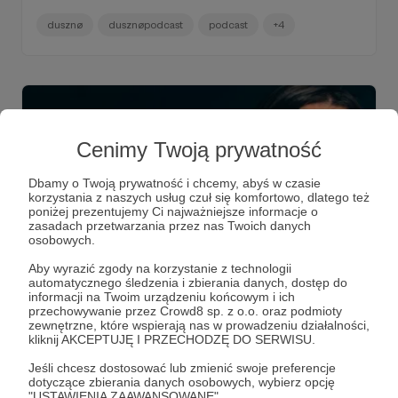
dusznø
dusznøpodcast
podcast
+4
Cenimy Twoją prywatność
Dbamy o Twoją prywatność i chcemy, abyś w czasie
korzystania z naszych usług czuł się komfortowo, dlatego też
poniżej prezentujemy Ci najważniejsze informacje o
zasadach przetwarzania przez nas Twoich danych
osobowych.
Aby wyrazić zgody na korzystanie z technologii
10.06.2026
Brak komentarzy
●
automatycznego śledzenia i zbierania danych, dostęp do
informacji na Twoim urządzeniu końcowym i ich
przechowywanie przez Crowd8 sp. z o.o. oraz podmioty
Zosia Kulewicz - dusznø podcast #85
zewnętrzne, które wspierają nas w prowadzeniu działalności,
Zosia Kulewicz - twórczyni ANSIN, osobista stylistka i
kliknij AKCEPTUJĘ I PRZECHODZĘ DO SERWISU.
content creatorka, która od lat uczy, że szafa nie musi być
wielka, przeładowana czy wypchana trendującymi
Jeśli chcesz dostosować lub zmienić swoje preferencje
ciuchami.
dotyczące zbierania danych osobowych, wybierz opcję
"USTAWIENIA ZAAWANSOWANE".
dusznø
dusznøpodcast
podcast
+6