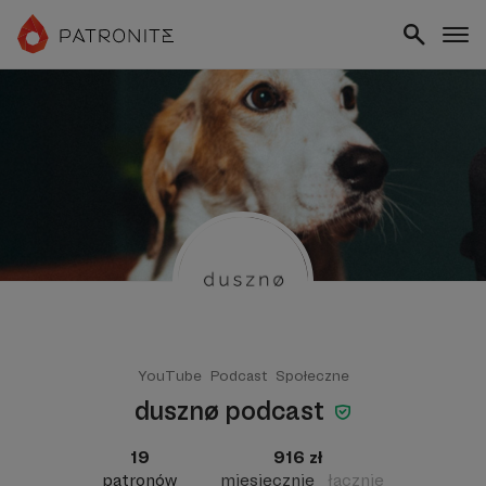
YouTube
Podcast
Społeczne
dusznø podcast
19
916 zł
patronów
miesięcznie
łącznie