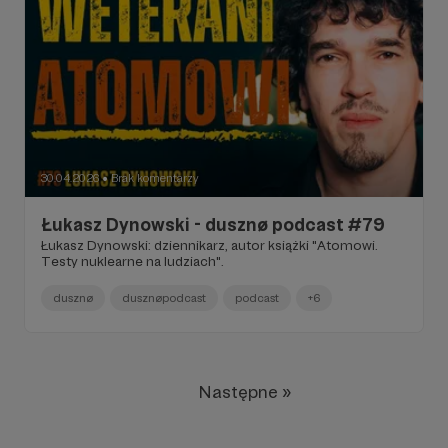
30.04.2026
Brak komentarzy
●
Łukasz Dynowski - dusznø podcast #79
Łukasz Dynowski: dziennikarz, autor książki "Atomowi.
Testy nuklearne na ludziach".
dusznø
dusznøpodcast
podcast
+6
Następne »