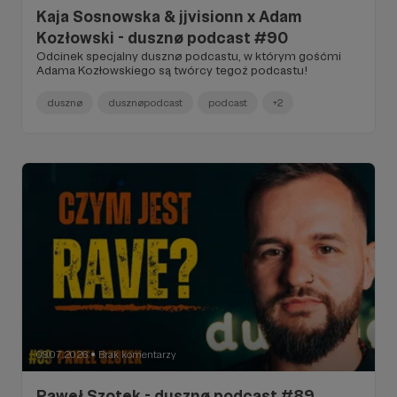
Kaja Sosnowska & jjvisionn x Adam
Kozłowski - dusznø podcast #90
Odcinek specjalny dusznø podcastu, w którym gośćmi
Adama Kozłowskiego są twórcy tegoż podcastu!
dusznø
dusznøpodcast
podcast
+2
09.07.2026
Brak komentarzy
●
Paweł Szotek - dusznø podcast #89