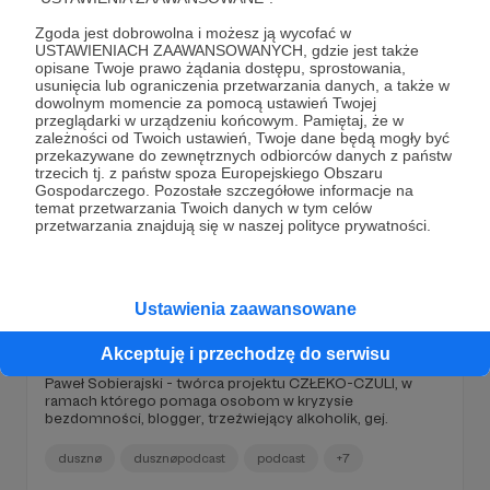
Zgoda jest dobrowolna i możesz ją wycofać w
USTAWIENIACH ZAAWANSOWANYCH, gdzie jest także
opisane Twoje prawo żądania dostępu, sprostowania,
usunięcia lub ograniczenia przetwarzania danych, a także w
dowolnym momencie za pomocą ustawień Twojej
przeglądarki w urządzeniu końcowym. Pamiętaj, że w
zależności od Twoich ustawień, Twoje dane będą mogły być
przekazywane do zewnętrznych odbiorców danych z państw
trzecich tj. z państw spoza Europejskiego Obszaru
Gospodarczego. Pozostałe szczegółowe informacje na
temat przetwarzania Twoich danych w tym celów
przetwarzania znajdują się w naszej polityce prywatności.
Ustawienia zaawansowane
04.06.2026
Brak komentarzy
●
Akceptuję i przechodzę do serwisu
Paweł Sobierajski - dusznø podcast #84
Paweł Sobierajski - twórca projektu CZŁEKO-CZULI, w
ramach którego pomaga osobom w kryzysie
bezdomności, blogger, trzeźwiejący alkoholik, gej.
dusznø
dusznøpodcast
podcast
+7