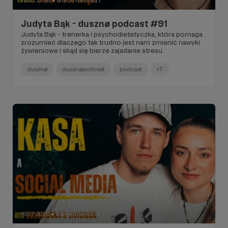
23.07.2026
Brak komentarzy
●
Judyta Bąk - dusznø podcast #91
Judyta Bąk - trenerka i psychodietetyczka, która pomaga
zrozumieć dlaczego tak trudno jest nam zmienić nawyki
żywieniowe i skąd się bierze zajadanie stresu.
dusznø
dusznøpodcast
podcast
+7
16.07.2026
Brak komentarzy
●