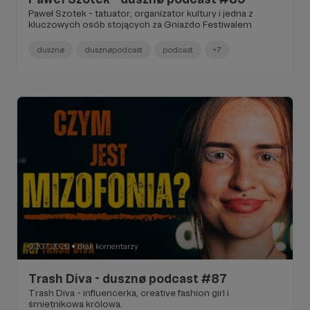
Paweł Szotek - tatuator, organizator kultury i jedna z
kluczowych osób stojących za Gniazdo Festiwalem
dusznø
dusznøpodcast
podcast
+7
02.07.2026
Brak komentarzy
●
Trash Diva - dusznø podcast #87
Trash Diva - influencerka, creative fashion girl i
śmietnikowa królowa.