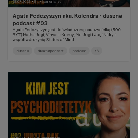
28.07.2026
Brak komentarzy
●
Agata Fedczyszyn aka. Kolendra - dusznø
podcast #93
Agata Fedczyszyn jest doświadczoną nauczycielką (500
RYT) Hatha Jogi, Vinyasa Kramy, Yin Jogi i Jogi Nidry i
współtwórczynią States of Mind.
dusznø
dusznøpodcast
podcast
+6