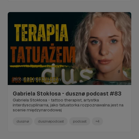
28.05.2026
Brak komentarzy
●
Gabriela Stokłosa - dusznø podcast #83
Gabriela Stokłosa - tattoo therapist, artystka
interdyscyplinarna, jako tatuatorka rozpoznawalna jest na
scenie międzynarodowej
dusznø
dusznøpodcast
podcast
+4