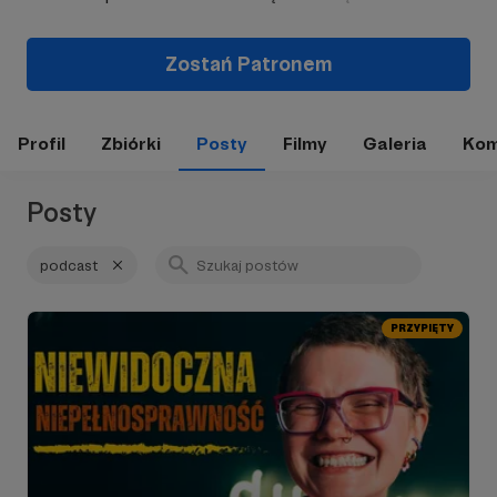
Zostań Patronem
Profil
Zbiórki
Posty
Filmy
Galeria
Kom
Posty
podcast
PRZYPIĘTY