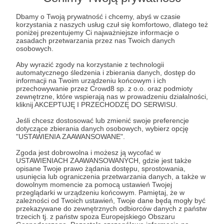
Post dostępny tylko dla Patronów
Dbamy o Twoją prywatność i chcemy, abyś w czasie
Aby zobaczyć ten materiał musisz być zalogowany
korzystania z naszych usług czuł się komfortowo, dlatego też
poniżej prezentujemy Ci najważniejsze informacje o
zasadach przetwarzania przez nas Twoich danych
Zostań Patronem
osobowych.
Aby wyrazić zgody na korzystanie z technologii
Zaloguj się
automatycznego śledzenia i zbierania danych, dostęp do
informacji na Twoim urządzeniu końcowym i ich
przechowywanie przez Crowd8 sp. z o.o. oraz podmioty
zewnętrzne, które wspierają nas w prowadzeniu działalności,
Andrzej Łukasiński
Background Check
kliknij AKCEPTUJĘ I PRZECHODZĘ DO SERWISU.
Jeśli chcesz dostosować lub zmienić swoje preferencje
dotyczące zbierania danych osobowych, wybierz opcję
Udostępnij
"USTAWIENIA ZAAWANSOWANE".
Zgoda jest dobrowolna i możesz ją wycofać w
USTAWIENIACH ZAAWANSOWANYCH, gdzie jest także
opisane Twoje prawo żądania dostępu, sprostowania,
usunięcia lub ograniczenia przetwarzania danych, a także w
dowolnym momencie za pomocą ustawień Twojej
przeglądarki w urządzeniu końcowym. Pamiętaj, że w
Strategy&Future
zależności od Twoich ustawień, Twoje dane będą mogły być
przekazywane do zewnętrznych odbiorców danych z państw
trzecich tj. z państw spoza Europejskiego Obszaru