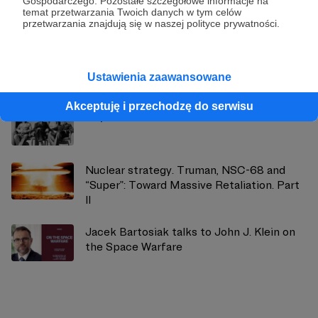
Gospodarczego. Pozostałe szczegółowe informacje na
Zobacz profil autora
temat przetwarzania Twoich danych w tym celów
przetwarzania znajdują się w naszej polityce prywatności.
Zobacz również
Ustawienia zaawansowane
Akceptuję i przechodzę do serwisu
Beyond the Post-Cold War Era
Nuclear strategy. Truman, NSC-68 and
“Super”: Toward Massive Retaliation. Part
II
Jacek Bartosiak talks to John J. Klein on
the Space Warfare